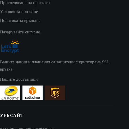
Проследяване на пратката
Условия за ползване
Политика за връщане
Пазарувайте сигурно
Вашите данни и плащания са защитени с криптирана SSL
връзка.
Нашите доставчици
УЕБСАЙТ
vaza-bg.com принадлежи на: