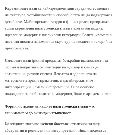
Керамичните вази
са най-предпочитани заради естествената
им текстура, устойчивостта и способността им да подчертават
детайлите. Майсторските глазури и финият релеф превръщат
всяка
керамична ваза с женска глава
в елегантен акцент,
идеален за модерни и класически интериори. Белите, кремави и
пясъчни нюанси напомнят за скулптурни ателиета и галерийни
пространства.
Смолните вази
(резин) предлагат безкрайни възможности за
форми и покрития – от имитации на
мрамор
и
камък
до
артистични цветови ефекти. Лекотата и здравината на
материала ги правят практични, а дизайнерските им
интерпретации – смели и съвременни. Те са особено
подходящи за любителите на модерния, бохо и арт-декор стил.
Форми и стилове на нашите
вази с женска глава
– от
минимализъм до винтидж изтънченост
Колекцията включва
женски бюстове
, стилизирани лица,
абстрактни и реалистични интерпретации. Някои модели се