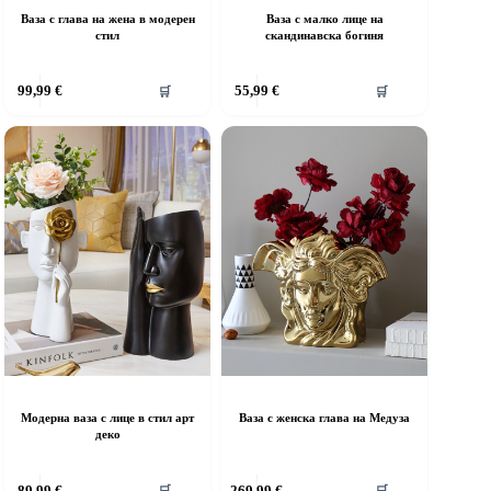
Ваза с глава на жена в модерен
Ваза с малко лице на
стил
скандинавска богиня
99,99
€
55,99
€
🛒
🛒
Модерна ваза с лице в стил арт
Ваза с женска глава на Медуза
деко
89,99
€
269,99
€
🛒
🛒