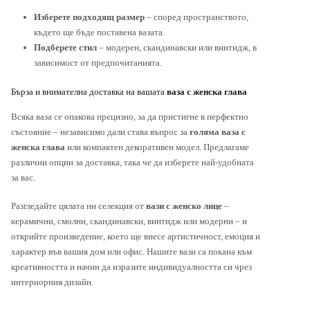
Изберете подходящ размер
– според пространството,
където ще бъде поставена вазата.
Подберете стил
– модерен, скандинавски или винтидж, в
зависимост от предпочитанията.
Бърза и внимателна доставка на вашата
ваза с женска глава
Всяка ваза се опакова прецизно, за да пристигне в перфектно
състояние – независимо дали става въпрос за
голяма ваза с
женска глава
или компактен декоративен модел. Предлагаме
различни опции за доставка, така че да изберете най-удобната
за вас.
Разгледайте цялата ни селекция от
вази с женско лице
–
керамични, смолни, скандинавски, винтидж или модерни – и
открийте произведение, което ще внесе артистичност, емоция и
характер във вашия дом или офис. Нашите вази са покана към
креативността и начин да изразите индивидуалността си чрез
интериорния дизайн.