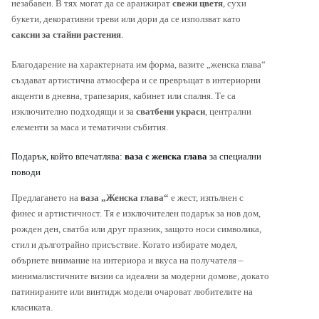
незабавен. В тях могат да се аранжират
свежи цветя
, сухи
букети, декоративни треви или дори да се използват като
саксии за стайни растения
.
Благодарение на характерната им форма, вазите „женска глава“
създават артистична атмосфера и се превръщат в интериорни
акценти в дневна, трапезария, кабинет или спалня. Те са
изключително подходящи и за
сватбени украси
, централни
елементи за маса и тематични събития.
Подарък, който впечатлява:
ваза с женска глава
за специални
поводи
Предлагането на
ваза „Женска глава“
е жест, изпълнен с
финес и артистичност. Тя е изключителен подарък за нов дом,
рожден ден, сватба или друг празник, защото носи символика,
стил и дълготрайно присъствие. Когато избирате модел,
обърнете внимание на интериора и вкуса на получателя –
минималистичните визии са идеални за модерни домове, докато
патинираните или винтидж модели очароват любителите на
класиката.