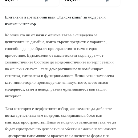
Елегантни и артистични вази „Женска глава“ за модерен и
изискан интериор
Колекцията ни от
вази с женска глава
е създадена за
ценителите на дизайна, които търсят предмети с характер,
способни да преобразят пространството само с едно
присъствие. Вдъхновени от класическата скулптура – от
хелинистичните бюстове до модернистичните интерпретации
на женския силует – тези
декоративни вази
комбинират
естетика, символика и функционалност. Всяка ваза е замислена
като миниатюрно произведение на изкуството, което внася
модерност
,
стил
и неподправена
оригиналност
във вашия
интериор.
Тази категория е перфектният избор, ако желаете да добавите
нотка артистизъм към модерни, скандинавски, бохо или
винтидж пространства. Нашите модели са замислени така, че да
бъдат едновременно декоративни обекти и емоционален акцент
– дискретно напомняне за красотата на женската форма и за