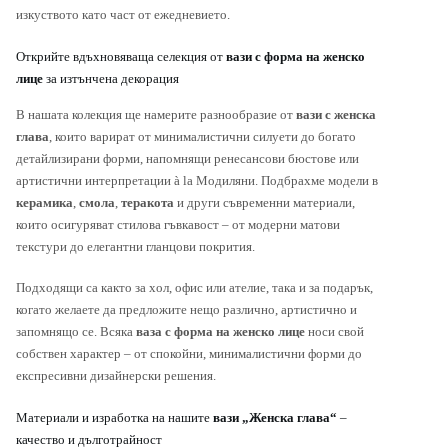
изкуството като част от ежедневието.
Открийте вдъхновяваща селекция от
вази с форма на женско
лице
за изтънчена декорация
В нашата колекция ще намерите разнообразие от
вази с женска
глава
, които варират от минималистични силуети до богато
детайлизирани форми, напомнящи ренесансови бюстове или
артистични интерпретации à la Модиляни. Подбрахме модели в
керамика
,
смола
,
теракота
и други съвременни материали,
които осигуряват стилова гъвкавост – от модерни матови
текстури до елегантни гланцови покрития.
Подходящи са както за хол, офис или ателие, така и за подарък,
когато желаете да предложите нещо различно, артистично и
запомнящо се. Всяка
ваза с форма на женско лице
носи свой
собствен характер – от спокойни, минималистични форми до
експресивни дизайнерски решения.
Материали и изработка на нашите
вази „Женска глава“
–
качество и дълготрайност