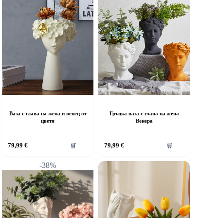
Ваза с глава на жена и венец от
Гръцка ваза с глава на жена
цветя
Венера
79,99
€
79,99
€
🛒
🛒
-38%