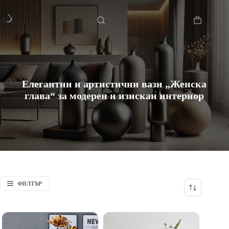
Skip
Начало
to
content
Shopping
cart
Елегантни и артистични вази „Женска
глава“ за модерен и изискан интериор
ФИЛТЪР