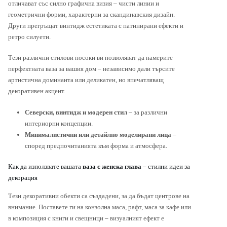
отличават със силно графична визия – чисти линии и
геометрични форми, характерни за скандинавския дизайн.
Други прегръщат винтидж естетиката с патинирани ефекти и
ретро силуети.
Тези различни стилови посоки ви позволяват да намерите
перфектната ваза за вашия дом – независимо дали търсите
артистична доминанта или деликатен, но впечатляващ
декоративен акцент.
Северски, винтидж и модерен стил
– за различни
интериорни концепции.
Минималистични или детайлно моделирани лица
–
според предпочитанията към форма и атмосфера.
Как да използвате вашата
ваза с женска глава
– стилни идеи за
декорация
Тези декоративни обекти са създадени, за да бъдат центрове на
внимание. Поставете ги на конзолна маса, рафт, маса за кафе или
в композиция с книги и свещници – визуалният ефект е