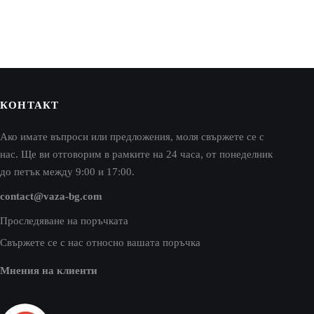
КОНТАКТ
Ако имате въпроси или предложения, моля свържете се с
нас. Ще ви отговорим в рамките на 24 часа, от понеделник
до петък между 9:00 и 17:00.
contact@vaza-bg.com
Проследяване на поръчката
Свържете се с нас относно вашата поръчка
Мнения на клиенти