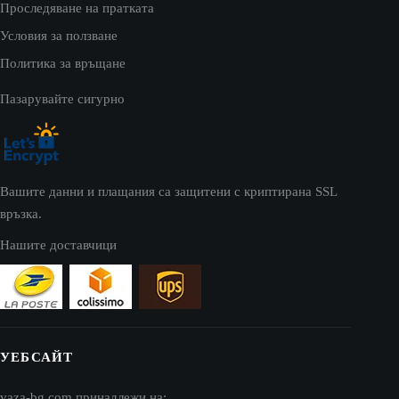
Проследяване на пратката
Условия за ползване
Политика за връщане
Пазарувайте сигурно
Вашите данни и плащания са защитени с криптирана SSL
връзка.
Нашите доставчици
УЕБСАЙТ
vaza-bg.com принадлежи на: