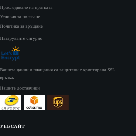
Проследяване на пратката
Условия за ползване
Политика за връщане
Пазарувайте сигурно
Вашите данни и плащания са защитени с криптирана SSL
връзка.
Нашите доставчици
УЕБСАЙТ