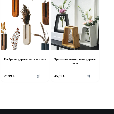
U-образна дървена ваза за стена
Триъгълна геометрична дървена
ваза
29,99
€
45,99
€
🛒
🛒