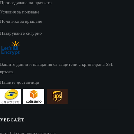
Проследяване на пратката
Условия за ползване
Политика за връщане
Пазарувайте сигурно
Вашите данни и плащания са защитени с криптирана SSL
връзка.
Нашите доставчици
УЕБСАЙТ
vaza-bg.com принадлежи на: