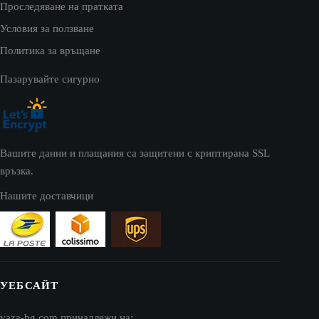
Проследяване на пратката
Условия за ползване
Политика за връщане
Пазарувайте сигурно
Вашите данни и плащания са защитени с криптирана SSL
връзка.
Нашите доставчици
УЕБСАЙТ
vaza-bg.com принадлежи на: