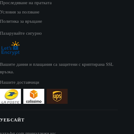
Проследяване на пратката
Условия за ползване
Политика за връщане
Пазарувайте сигурно
Вашите данни и плащания са защитени с криптирана SSL
връзка.
Нашите доставчици
УЕБСАЙТ
vaza-bg.com принадлежи на: