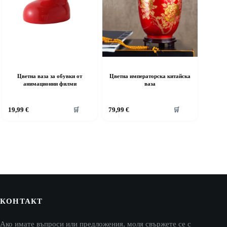
Цветна ваза за обувки от
Цветна императорска китайска
анимационни филми
ваза
19,99
€
79,99
€
🛒
🛒
КОНТАКТ
Ако имате въпроси или предложения, моля свържете се с