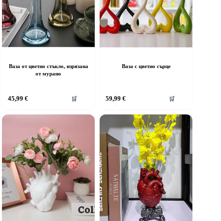
Ваза от цветно стъкло, изрязана
Ваза с цветно сърце
от мурано
45,99
€
59,99
€
🛒
🛒