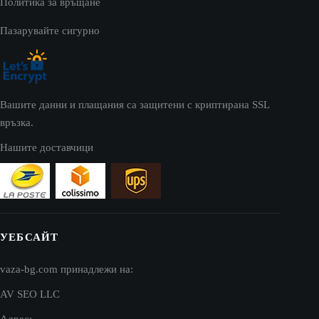
Политика за връщане
Пазарувайте сигурно
Вашите данни и плащания са защитени с криптирана SSL
връзка.
Нашите доставчици
УЕБСАЙТ
vaza-bg.com принадлежи на:
AV SEO LLC
Адрес: