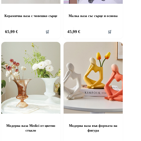
Керамична ваза с човешко сърце
Малка ваза със сърце и основа
65,99
€
45,99
€
🛒
🛒
Модерна ваза Medici от цветно
Модерна ваза във формата на
стъкло
фигура