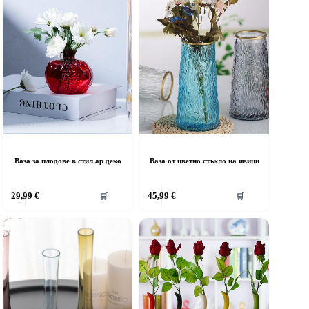
Ваза за плодове в стил ар деко
Ваза от цветно стъкло на ивици
29,99
€
45,99
€
🛒
🛒