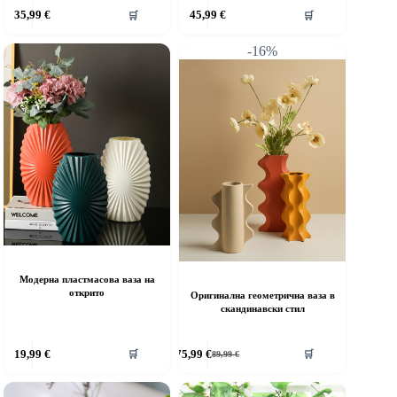
35,99
€
45,99
€
🛒
🛒
-16%
Модерна пластмасова ваза на
открито
Оригинална геометрична ваза в
скандинавски стил
19,99
€
75,99
€
🛒
🛒
89,99
€
Original
Текущата
price
цена
was:
е: