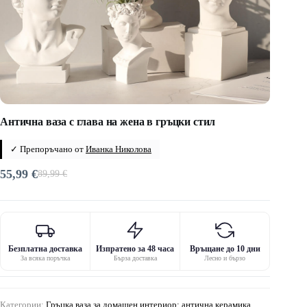
Антична ваза с глава на жена в гръцки стил
✓ Препоръчано от
Иванка Николова
55,99
€
89,99
€
Original
Текущата
price
цена
was:
е:
89,99 €.
55,99 €.
Безплатна доставка
Изпратено за 48 часа
Връщане до 10 дни
За всяка поръчка
Бърза доставка
Лесно и бързо
Категории:
Гръцка ваза за домашен интериор: антична керамика,