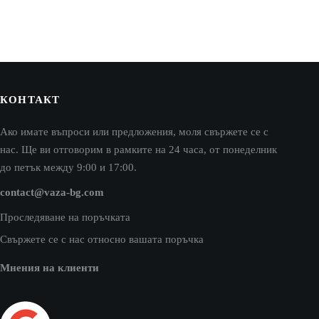
КОНТАКТ
Ако имате въпроси или предложения, моля свържете се с
нас. Ще ви отговорим в рамките на 24 часа, от понеделник
до петък между 9:00 и 17:00.
contact@vaza-bg.com
Проследяване на поръчката
Свържете се с нас относно вашата поръчка
Мнения на клиенти