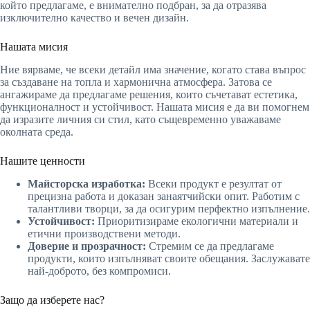
който предлагаме, е внимателно подбран, за да отразява
изключително качество и вечен дизайн.
Нашата мисия
Ние вярваме, че всеки детайл има значение, когато става въпрос
за създаване на топла и хармонична атмосфера. Затова се
ангажираме да предлагаме решения, които съчетават естетика,
функционалност и устойчивост. Нашата мисия е да ви помогнем
да изразите личния си стил, като същевременно уважаваме
околната среда.
Нашите ценности
Майсторска изработка:
Всеки продукт е резултат от
прецизна работа и доказан занаятчийски опит. Работим с
талантливи творци, за да осигурим перфектно изпълнение.
Устойчивост:
Приоритизираме екологични материали и
етични производствени методи.
Доверие и прозрачност:
Стремим се да предлагаме
продукти, които изпълняват своите обещания. Заслужавате
най-доброто, без компромиси.
Защо да изберете нас?