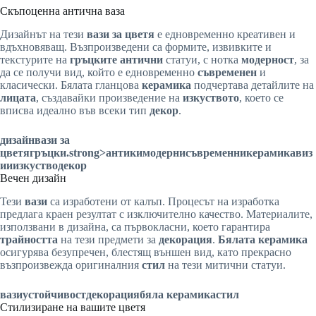
Скъпоценна антична ваза
Дизайнът на тези
вази за цветя
е едновременно креативен и
вдъхновяващ. Възпроизведени са формите, извивките и
текстурите на
гръцките
антични
статуи, с нотка
модерност
, за
да се получи вид, който е едновременно
съвременен
и
класически. Бялата гланцова
керамика
подчертава детайлите на
лицата
, създавайки произведение на
изкуството
, което се
вписва идеално във всеки тип
декор
.
дизайн
вази за
цветя
гръцки
.strong>антики
модерни
съвременни
керамика
виз
ии
изкуство
декор
Вечен дизайн
Тези
вази
са изработени от калъп. Процесът на изработка
предлага краен резултат с изключително качество. Материалите,
използвани в дизайна, са първокласни, което гарантира
трайността
на тези предмети за
декорация
.
Бялата керамика
осигурява безупречен, блестящ външен вид, като прекрасно
възпроизвежда оригиналния
стил
на тези митични статуи.
вази
устойчивост
декорация
бяла керамика
стил
Стилизиране на вашите цветя