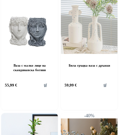
Ваза с малко лице на
Бяла гръцка ваза с дръжки
скандинавска богиня
55,99
€
59,99
€
🛒
🛒
-40%