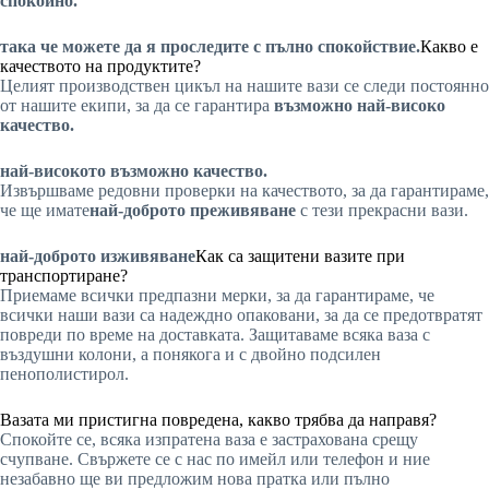
спокойно.
така че можете да я проследите с пълно спокойствие.
Какво е
качеството на продуктите?
Целият производствен цикъл на нашите вази се следи постоянно
от нашите екипи, за да се гарантира
възможно най-високо
качество.
най-високото възможно качество.
Извършваме редовни проверки на качеството, за да гарантираме,
че ще имате
най-доброто преживяване
с тези прекрасни вази.
най-доброто изживяване
Как са защитени вазите при
транспортиране?
Приемаме всички предпазни мерки, за да гарантираме, че
всички наши вази са надеждно опаковани, за да се предотвратят
повреди по време на доставката. Защитаваме всяка ваза с
въздушни колони, а понякога и с двойно подсилен
пенополистирол.
Вазата ми пристигна повредена, какво трябва да направя?
Спокойте се, всяка изпратена ваза е застрахована срещу
счупване. Свържете се с нас по имейл или телефон и ние
незабавно ще ви предложим нова пратка или пълно