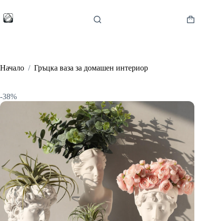
Skip
to
content
Shopping
cart
Начало
/
Гръцка ваза за домашен интериор
-38%