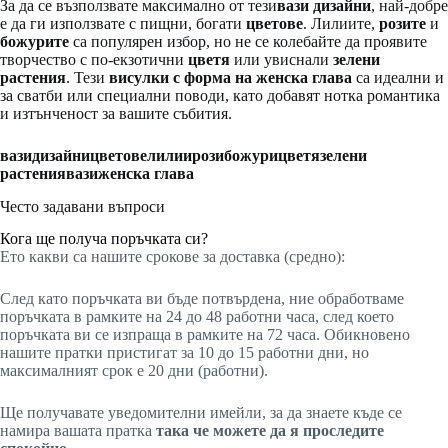
За да се възползвате максимално от тези
вази
дизайни
, най-добре
е да ги използвате с пищни, богати
цветове
. Лилиите,
розите
и
божурите
са популярен избор, но не се колебайте да проявите
творчество с по-екзотични
цветя
или увиснали
зелени
растения
. Тези
висулки с форма на женска глава
са идеални и
за сватби или специални поводи, като добавят нотка романтика
и изтънченост за вашите събития.
вази
дизайни
цветове
лилии
рози
божури
цветя
зелени
растения
вази
женска глава
Често задавани въпроси
Кога ще получа поръчката си?
Ето какви са нашите срокове за доставка (средно):
След като поръчката ви бъде потвърдена, ние обработваме
поръчката в рамките на 24 до 48 работни часа, след което
поръчката ви се изпраща в рамките на 72 часа. Обикновено
нашите пратки пристигат за 10 до 15 работни дни, но
максималният срок е 20 дни (работни).
Ще получавате уведомителни имейли, за да знаете къде се
намира вашата пратка
така че можете да я проследите