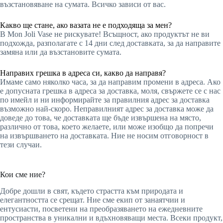
възстановяване на сумата. Всичко зависи от вас.
Какво ще стане, ако вазата не е подходяща за мен?
В Mon Joli Vase не рискувате! Всъщност, ако продуктът не ви
подхожда, разполагате с 14 дни след доставката, за да направите
замяна или да възстановите сумата.
Направих грешка в адреса си, какво да направя?
Имаме само няколко часа, за да направим промени в адреса. Ако
е допусната грешка в адреса за доставка, моля, свържете се с нас
по имейл и ни информирайте за правилния адрес за доставка
възможно най-скоро. Неправилният адрес за доставка може да
доведе до това, че доставката ще бъде извършена на място,
различно от това, което желаете, или може изобщо да попречи
на извършването на доставката. Ние не носим отговорност в
тези случаи.
Кои сме ние?
Добре дошли в свят, където страстта към природата и
елегантността се срещат. Ние сме екип от занаятчии и
ентусиасти, посветени на преобразяването на ежедневните
пространства в уникални и вдъхновяващи места. Всеки продукт,