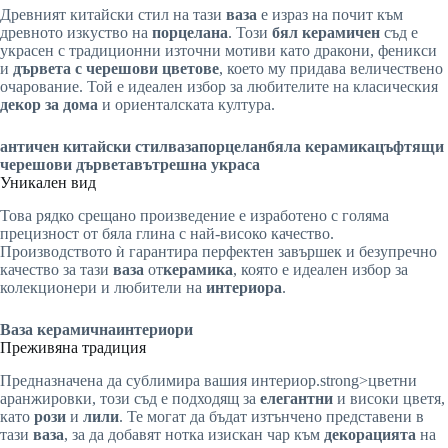
Древният китайски стил на тази
ваза
е израз на почит към
древното изкуство на
порцелана
. Този
бял керамичен
съд е
украсен с традиционни източни мотиви като дракони, феникси
и
дървета с черешови цветове
, което му придава величествено
очарование. Той е идеален избор за любителите на класическия
декор за дома
и ориенталската култура.
античен китайски стил
ваза
порцелан
бяла керамика
цъфтящи
черешови дървета
вътрешна украса
Уникален вид
Това рядко срещано произведение е изработено с голяма
прецизност от бяла глина с най-високо качество.
Производството ѝ гарантира перфектен завършек и безупречно
качество за тази
ваза
от
керамика
, която е идеален избор за
колекционери и любители на
интериора
.
Ваза
керамична
интериори
Преживяна традиция
Предназначена да сублимира вашия интериор.strong>цветни
аранжировки, този съд е подходящ за
елегантни
и високи цветя,
като
рози
и
лили
. Те могат да бъдат изтънчено представени в
тази
ваза
, за да добавят нотка изискан чар към
декорацията
на