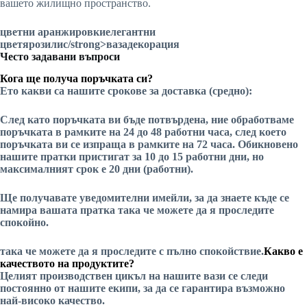
вашето жилищно пространство.
цветни аранжировки
елегантни
цветя
рози
лис
/strong>
ваза
декорация
Често задавани въпроси
Кога ще получа поръчката си?
Ето какви са нашите срокове за доставка (средно):
След като поръчката ви бъде потвърдена, ние обработваме
поръчката в рамките на 24 до 48 работни часа, след което
поръчката ви се изпраща в рамките на 72 часа. Обикновено
нашите пратки пристигат за 10 до 15 работни дни, но
максималният срок е 20 дни (работни).
Ще получавате уведомителни имейли, за да знаете къде се
намира вашата пратка
така че можете да я проследите
спокойно.
така че можете да я проследите с пълно спокойствие.
Какво е
качеството на продуктите?
Целият производствен цикъл на нашите вази се следи
постоянно от нашите екипи, за да се гарантира
възможно
най-високо качество.