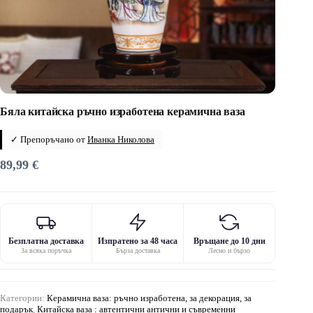
Бяла китайска ръчно изработена керамична ваза
✓ Препоръчано от
Иванка Николова
89,99
€
Безплатна доставка
Изпратено за 48 часа
Връщане до 10 дни
За всяка поръчка
Бърза доставка
Лесно и бързо
Категории:
Керамична ваза: ръчно изработена, за декорация, за
подарък
,
Китайска ваза : автентични антични и съвременни