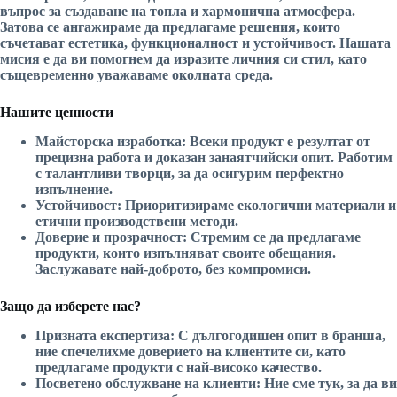
въпрос за създаване на топла и хармонична атмосфера.
Затова се ангажираме да предлагаме решения, които
съчетават естетика, функционалност и устойчивост. Нашата
мисия е да ви помогнем да изразите личния си стил, като
същевременно уважаваме околната среда.
Нашите ценности
Майсторска изработка:
Всеки продукт е резултат от
прецизна работа и доказан занаятчийски опит. Работим
с талантливи творци, за да осигурим перфектно
изпълнение.
Устойчивост:
Приоритизираме екологични материали и
етични производствени методи.
Доверие и прозрачност:
Стремим се да предлагаме
продукти, които изпълняват своите обещания.
Заслужавате най-доброто, без компромиси.
Защо да изберете нас?
Призната експертиза:
С дългогодишен опит в бранша,
ние спечелихме доверието на клиентите си, като
предлагаме продукти с най-високо качество.
Посветено обслужване на клиенти:
Ние сме тук, за да ви