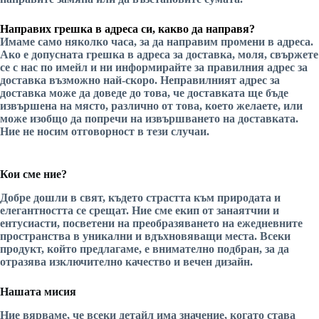
Направих грешка в адреса си, какво да направя?
Имаме само няколко часа, за да направим промени в адреса.
Ако е допусната грешка в адреса за доставка, моля, свържете
се с нас по имейл и ни информирайте за правилния адрес за
доставка възможно най-скоро. Неправилният адрес за
доставка може да доведе до това, че доставката ще бъде
извършена на място, различно от това, което желаете, или
може изобщо да попречи на извършването на доставката.
Ние не носим отговорност в тези случаи.
Кои сме ние?
Добре дошли в свят, където страстта към природата и
елегантността се срещат. Ние сме екип от занаятчии и
ентусиасти, посветени на преобразяването на ежедневните
пространства в уникални и вдъхновяващи места. Всеки
продукт, който предлагаме, е внимателно подбран, за да
отразява изключително качество и вечен дизайн.
Нашата мисия
Ние вярваме, че всеки детайл има значение, когато става