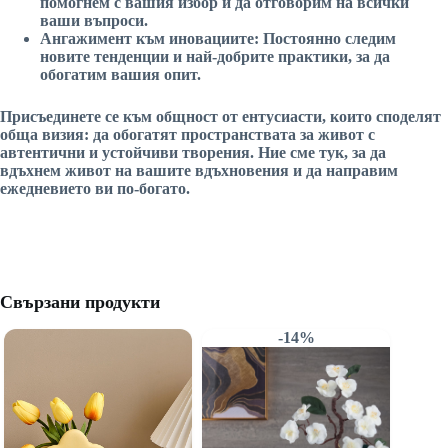
помогнем с вашия избор и да отговорим на всички
ваши въпроси.
Ангажимент към иновациите:
Постоянно следим
новите тенденции и най-добрите практики, за да
обогатим вашия опит.
Присъединете се към общност от ентусиасти, които споделят
обща визия: да обогатят пространствата за живот с
автентични и устойчиви творения. Ние сме тук, за да
вдъхнем живот на вашите вдъхновения и да направим
ежедневието ви по-богато.
Свързани продукти
-14%