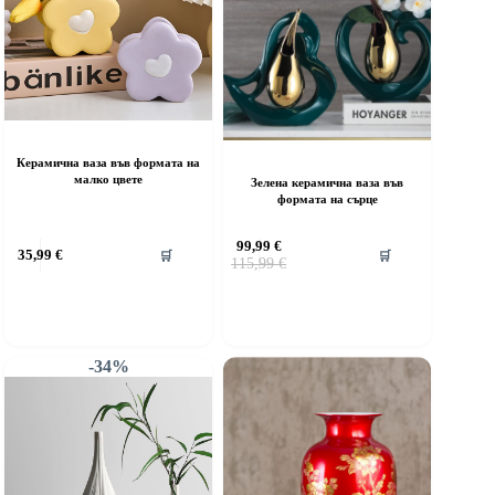
Керамична ваза във формата на
малко цвете
Зелена керамична ваза във
формата на сърце
99,99
€
35,99
€
🛒
🛒
Original
Текущата
115,99
€
price
цена
was:
е:
115,99 €.
99,99 €.
-34%