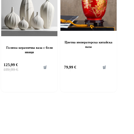
Цветна императорска китайска
ваза
Голяма керамична ваза с бели
ивици
125,99
€
79,99
€
🛒
🛒
Original
Текущата
189,99
€
price
цена
was:
е:
189,99 €.
125,99 €.