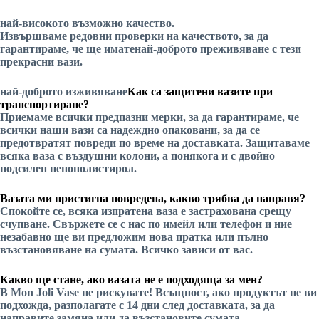
най-високото възможно качество.
Извършваме редовни проверки на качеството, за да
гарантираме, че ще имате
най-доброто преживяване
с тези
прекрасни вази.
най-доброто изживяване
Как са защитени вазите при
транспортиране?
Приемаме всички предпазни мерки, за да гарантираме, че
всички наши вази са надеждно опаковани, за да се
предотвратят повреди по време на доставката. Защитаваме
всяка ваза с въздушни колони, а понякога и с двойно
подсилен пенополистирол.
Вазата ми пристигна повредена, какво трябва да направя?
Спокойте се, всяка изпратена ваза е застрахована срещу
счупване. Свържете се с нас по имейл или телефон и ние
незабавно ще ви предложим нова пратка или пълно
възстановяване на сумата. Всичко зависи от вас.
Какво ще стане, ако вазата не е подходяща за мен?
В Mon Joli Vase не рискувате! Всъщност, ако продуктът не ви
подхожда, разполагате с 14 дни след доставката, за да
направите замяна или да възстановите сумата.