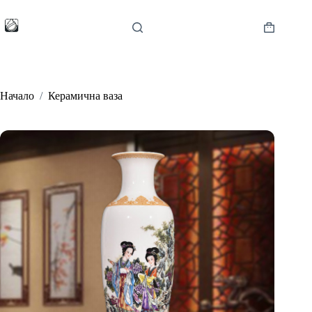
Skip
to
content
Shopping
cart
Начало
/
Керамична ваза