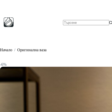
Skip
to
content
No
results
Начало
/
Оригинална ваза
-6%