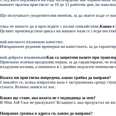
нашите пратки пристигат за 10 до 15 работни дни, но максима
Ще получавате уведомителни имейли, за да знаете къде се 
така че можете да я проследите с пълно спокойствие.
Какво е 
Целият производствен цикъл на нашите вази се следи постоян
най-високото възможно качество.
Извършваме редовни проверки на качеството, за да гарантир
най-доброто изживяване
Как са защитени вазите при трансп
Приемаме всички предпазни мерки, за да гарантираме, че вси
въздушни колони, а понякога и с двойно подсилен пенополис
Вазата ми пристигна повредена, какво трябва да направя?
Спокойте се, всяка изпратена ваза е застрахована срещу счу
сумата. Всичко зависи от вас.
Какво ще стане, ако вазата не е подходяща за мен?
В Mon Joli Vase не рискувате! Всъщност, ако продуктът не ви
Направих грешка в адреса си, какво да направя?