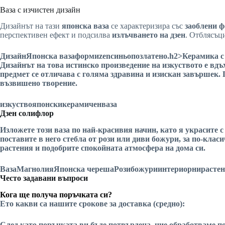
Ваза с изчистен дизайн
Дизайнът на тази
японска ваза
се характеризира със
заоблени 
перспективен ефект и подсилва
излъчването на дзен
. Отблясъц
Дизайн
Японска ваза
форми
zen
синьо
позлатено
.h2>Керамика с
Дизайнът на това истинско произведение на
изкуството
е вдъ
предмет се отличава с голяма здравина и изискан завършек.
възвишено творение.
изкуство
японски
керамичен
ваза
Дзен солифлор
Изложете този
ваза
по най-красивия начин, като я украсите 
поставите в него стебла от
рози
или
диви божури
, за по-кла
растения
и подобрите спокойната атмосфера на дома си.
Ваза
Магнолия
Японска череша
Рози
божури
интериорни
расте
Често задавани въпроси
Кога ще получа поръчката си?
Ето какви са нашите срокове за доставка (средно):
След като поръчката ви бъде потвърдена, ние обработваме по