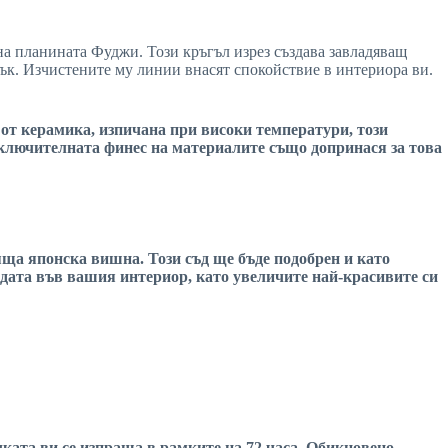
на планината Фуджи. Този кръгъл изрез създава завладяващ
к. Изчистените му линии внасят спокойствие в интериора ви.
 от
керамика
, изпичана при високи температури, този
зключителната финес на материалите също допринася за това
яща
японска вишна
. Този съд ще бъде подобрен и като
родата във вашия
интериор
, като увеличите най-красивите си
чката ви се изпраща в рамките на 72 часа. Обикновено