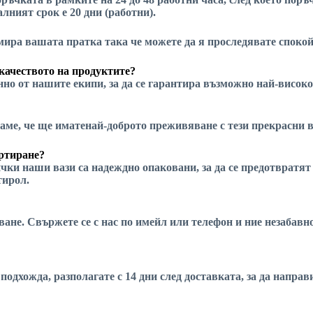
лният срок е 20 дни (работни).
намира вашата пратка
така че можете да я проследявате спокой
качеството на продуктите?
но от нашите екипи, за да се гарантира
възможно най-високо
аме, че ще имате
най-доброто преживяване
с тези прекрасни в
ортиране?
чки наши вази са надеждно опаковани, за да се предотвратят
тирол.
пване. Свържете се с нас по имейл или телефон и ние незаба
 подхожда, разполагате с 14 дни след доставката, за да напра