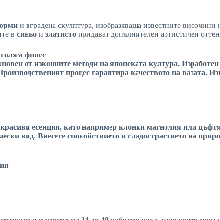
форми
и вградена скулптура, изобразяваща известните височини 
ите в
синьо
и
златисто
придават допълнителен артистичен оттенъ
 голям финес
хновен от изконните методи на
японската
култура. Изработен
 Производственият процес гарантира качеството на
вазата
. И
с красиви есенции, като например клонки
магнолия
или цъфт
сически вид. Внесете спокойствието и сладострастието на при
ния
ръчката в рамките на 24 до 48 работни часа, след което поръ