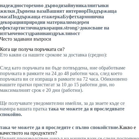
надеждност
орехово дърво
дизайн
уникални
тънки
жилки
.
Дървена ваза
Вашият интериор
Поддържаща
маса
Поддържаща етажерка
Буфет
хармонична
декорация
природни материали
модерен
ефект
артистична
декорация
.strong>докосване на
изтънченост
здравина
издръжливост
Често задавани въпроси
Кога ще получа поръчката си?
Ето какви са нашите срокове за доставка (средно):
След като поръчката ви бъде потвърдена, ние обработваме
поръчката в рамките на 24 до 48 работни часа, след което
поръчката ви се изпраща в рамките на 72 часа. Обикновено
нашите пратки пристигат за 10 до 15 работни дни, но
максималният срок е 20 дни (работни).
Ще получавате уведомителни имейли, за да знаете къде се
намира вашата пратка
така че можете да я проследявате
спокойно.
така че можете да я проследите с пълно спокойствие.
Какво е
качеството на продуктите?
Целият производствен цикъл на нашите вази се следи постоянно