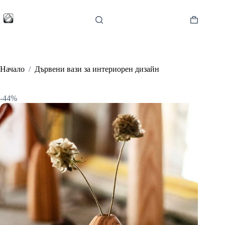
Skip
to
content
Shopping
cart
Начало
/
Дървени вази за интериорен дизайн
-44%