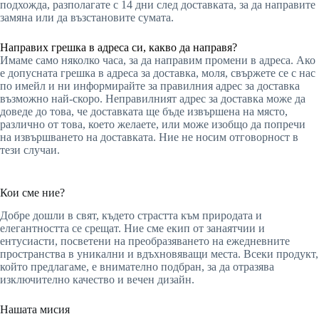
подхожда, разполагате с 14 дни след доставката, за да направите
замяна или да възстановите сумата.
Направих грешка в адреса си, какво да направя?
Имаме само няколко часа, за да направим промени в адреса. Ако
е допусната грешка в адреса за доставка, моля, свържете се с нас
по имейл и ни информирайте за правилния адрес за доставка
възможно най-скоро. Неправилният адрес за доставка може да
доведе до това, че доставката ще бъде извършена на място,
различно от това, което желаете, или може изобщо да попречи
на извършването на доставката. Ние не носим отговорност в
тези случаи.
Кои сме ние?
Добре дошли в свят, където страстта към природата и
елегантността се срещат. Ние сме екип от занаятчии и
ентусиасти, посветени на преобразяването на ежедневните
пространства в уникални и вдъхновяващи места. Всеки продукт,
който предлагаме, е внимателно подбран, за да отразява
изключително качество и вечен дизайн.
Нашата мисия