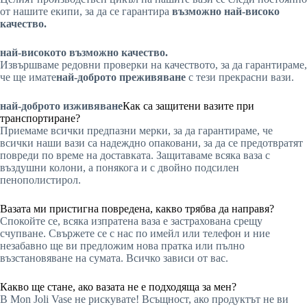
от нашите екипи, за да се гарантира
възможно най-високо
качество.
най-високото възможно качество.
Извършваме редовни проверки на качеството, за да гарантираме,
че ще имате
най-доброто преживяване
с тези прекрасни вази.
най-доброто изживяване
Как са защитени вазите при
транспортиране?
Приемаме всички предпазни мерки, за да гарантираме, че
всички наши вази са надеждно опаковани, за да се предотвратят
повреди по време на доставката. Защитаваме всяка ваза с
въздушни колони, а понякога и с двойно подсилен
пенополистирол.
Вазата ми пристигна повредена, какво трябва да направя?
Спокойте се, всяка изпратена ваза е застрахована срещу
счупване. Свържете се с нас по имейл или телефон и ние
незабавно ще ви предложим нова пратка или пълно
възстановяване на сумата. Всичко зависи от вас.
Какво ще стане, ако вазата не е подходяща за мен?
В Mon Joli Vase не рискувате! Всъщност, ако продуктът не ви