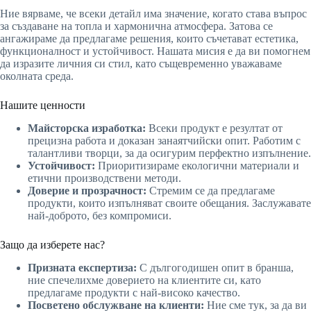
Ние вярваме, че всеки детайл има значение, когато става въпрос
за създаване на топла и хармонична атмосфера. Затова се
ангажираме да предлагаме решения, които съчетават естетика,
функционалност и устойчивост. Нашата мисия е да ви помогнем
да изразите личния си стил, като същевременно уважаваме
околната среда.
Нашите ценности
Майсторска изработка:
Всеки продукт е резултат от
прецизна работа и доказан занаятчийски опит. Работим с
талантливи творци, за да осигурим перфектно изпълнение.
Устойчивост:
Приоритизираме екологични материали и
етични производствени методи.
Доверие и прозрачност:
Стремим се да предлагаме
продукти, които изпълняват своите обещания. Заслужавате
най-доброто, без компромиси.
Защо да изберете нас?
Призната експертиза:
С дългогодишен опит в бранша,
ние спечелихме доверието на клиентите си, като
предлагаме продукти с най-високо качество.
Посветено обслужване на клиенти:
Ние сме тук, за да ви