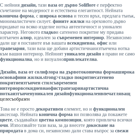
С нейния
дизайн,
тази
ваза от дърво Soliflore
е перфектно
съчетание на модерност и естествена елегантност. Нейната
конична форма
, с
широка основа
и тесен връх, предлага тънък,
минималистичен силует.
фините жилки
на ореховото дърво
придават на всяко изделие нотка автентичност и уникален
характер. Неговото
гладко
и сатенено покритие му придава
изтънчен
алюр
, идеален за
съвременен интериор
. Независимо
дали ще я поставите във вашата
всекидневна
,
офис
или
трапезария
, тази ваза ще добави артистичнаиизтънчена нотка
към вашия интериор. Нейният
уникален дизайн
я прави не само
функционална
, но и визуално
привлекателна
.
Дизайн,
ваза от солифлора на дървото
конична форма
широка
основа
фини жилки
.strong>гладко покритие
сатенено
покритие
изтънчен стил
съвременен
интериор
всекидневна
офис
трапезария
артистична
нотка
изтънчен
уникален дизайн
функционален
впечатляващ
целесъобразен
Това не е просто
декоративен
елемент, но и
функционален
аксесоар. Нейната
конична форма
ви позволява да покажете
цвете
, създавайки
цветна композиция
, която привлича всички
очи
. Използвайте тази ваза, за да внесете
докосване на
природата
в дома си, независимо дали става въпрос за
свежи