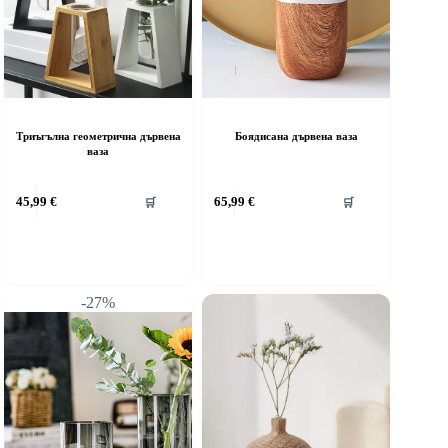
Триъгълна геометрична дървена
Боядисана дървена ваза
ваза
45,99
€
65,99
€
🛒
🛒
-27%