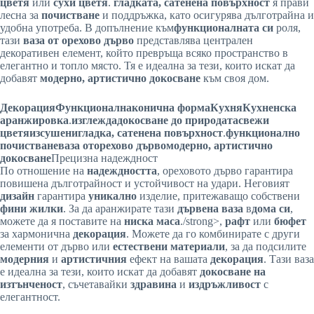
цветя
или
сухи цветя
.
гладката, сатенена повърхност
я прави
лесна за
почистване
и поддръжка, като осигурява дълготрайна и
удобна употреба. В допълнение към
функционалната си
роля,
тази
ваза от
орехово дърво
представлява централен
декоративен елемент, който превръща всяко пространство в
елегантно и топло място. Тя е идеална за тези, които искат да
добавят
модерно, артистично докосване
към своя дом.
Декорация
Функционална
конична форма
Кухня
Кухненска
аранжировка
.
изглежда
докосване до природата
свежи
цветя
изсушени
гладка, сатенена повърхност
.
функционално
почистване
ваза от
орехово дърво
модерно, артистично
докосване
Прецизна надеждност
По отношение на
надеждността
, ореховото дърво гарантира
повишена дълготрайност и устойчивост на удари. Неговият
дизайн
гарантира
уникално
изделие, притежаващо собствени
фини жилки
. За да аранжирате тази
дървена ваза
в
дома си
,
можете да я поставите на
ниска маса
./strong>,
рафт
или
бюфет
за хармонична
декорация
. Можете да го комбинирате с други
елементи от дърво или
естествени материали
, за да подсилите
модерния
и
артистичния
ефект на вашата
декорация
. Тази ваза
е идеална за тези, които искат да добавят
докосване на
изтънченост
, съчетавайки
здравина
и
издръжливост
с
елегантност.