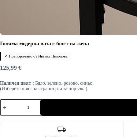
Голяма модерна ваза с бюст на жена
✓ Препоръчано от
Иванка Николова
125,99
€
Наличен цвят :
Бяло, зелено, розово, синьо,
(Изберете цвят на страницата за поръчка)
количество
за
Голяма
модерна
ваза
с
бюст