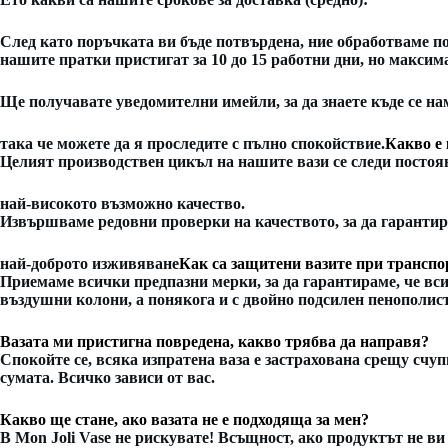
След като поръчката ви бъде потвърдена, ние обработваме по
нашите пратки пристигат за 10 до 15 работни дни, но максима
Ще получавате уведомителни имейли, за да знаете къде се 
така че можете да я проследите с пълно спокойствие.
Какво е 
Целият производствен цикъл на нашите вази се следи постоян
най-високото възможно качество.
Извършваме редовни проверки на качеството, за да гарантир
най-доброто изживяване
Как са защитени вазите при трансп
Приемаме всички предпазни мерки, за да гарантираме, че вси
въздушни колони, а понякога и с двойно подсилен пенополис
Вазата ми пристигна повредена, какво трябва да направя?
Спокойте се, всяка изпратена ваза е застрахована срещу счу
сумата. Всичко зависи от вас.
Какво ще стане, ако вазата не е подходяща за мен?
В Mon Joli Vase не рискувате! Всъщност, ако продуктът не ви