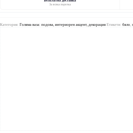
на
Безплатна доставка
За всяка поръчка
жена
Категория:
Голяма ваза: подова, интериорен акцент, декорация
Етикети:
бяло
,