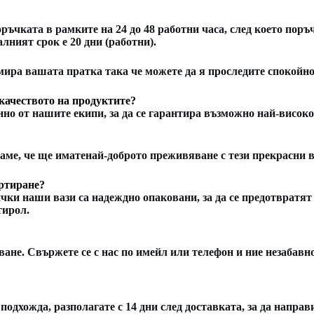
ръчката в рамките на 24 до 48 работни часа, след което поръ
лният срок е 20 дни (работни).
намира вашата пратка
така че можете да я проследите спокойно
качеството на продуктите?
но от нашите екипи, за да се гарантира
възможно най-високо
аме, че ще имате
най-доброто преживяване
с тези прекрасни в
ортиране?
чки наши вази са надеждно опаковани, за да се предотвратят
тирол.
пване. Свържете се с нас по имейл или телефон и ние незаба
 подхожда, разполагате с 14 дни след доставката, за да напра