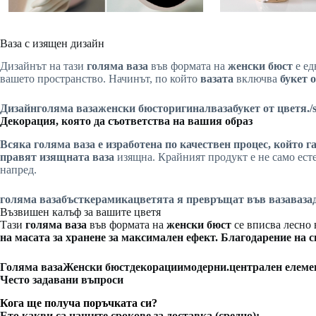
Ваза с изящен дизайн
Дизайнът на тази
голяма ваза
във формата на
женски бюст
е ед
вашето пространство. Начинът, по който
вазата
включва
букет 
Дизайн
голяма ваза
женски бюст
оригинал
ваза
букет от цветя
.
Декорация, която да съответства на вашия образ
Всяка
голяма ваза
е изработена по качествен процес, който 
правят
изящната ваза
изящна. Крайният продукт е не само ест
напред.
голяма ваза
бъст
керамика
цветята я превръщат във ваза
ваза
Възвишен калъф за вашите цветя
Тази
голяма ваза
във формата на
женски бюст
се вписва лесно
на масата за хранене
за максимален ефект. Благодарение на 
Голяма ваза
Женски бюст
декорации
модерни
.централен елеме
Често задавани въпроси
Кога ще получа поръчката си?
Ето какви са нашите срокове за доставка (средно):