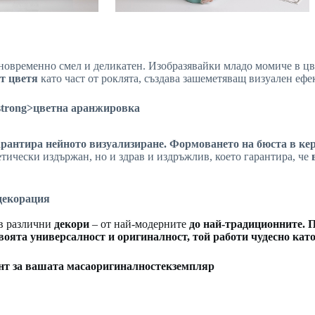
новременно смел и деликатен. Изобразявайки младо момиче в цве
от цветя
като част от роклята, създава зашеметяващ визуален ефе
/strong>
цветна аранжировка
гарантира нейното визуализиране. Формоването на
бюста
в
ке
етически издържан, но и здрав и издръжлив, което гарантира, че
декорация
 в различни
декори
– от най-модерните
до най-традиционните. П
своята универсалност и
оригиналност
, той работи чудесно ка
нт за вашата маса
оригиналност
екземпляр