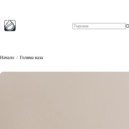
Skip
to
content
No
results
Начало
/
Голяма ваза