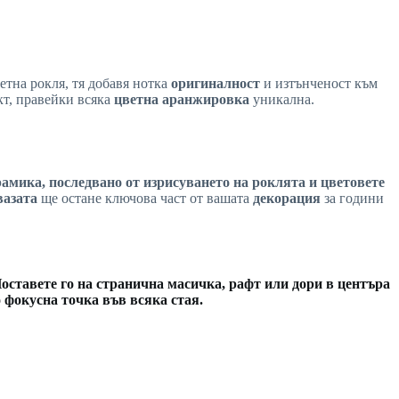
тна рокля, тя добавя нотка
оригиналност
и изтънченост към
кт, правейки всяка
цветна аранжировка
уникална.
рамика
, последвано от изрисуването на роклята и
цветовете
вазата
ще остане ключова част от вашата
декорация
за години
оставете го на странична масичка, рафт или дори в
центъра
то фокусна точка във всяка
стая
.