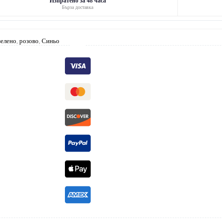
Изпратено за 48 часа
Бърза доставка
зелено
,
розово
,
Синьо