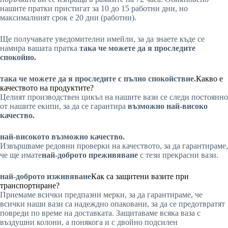
нашите пратки пристигат за 10 до 15 работни дни, но
максималният срок е 20 дни (работни).
Ще получавате уведомителни имейли, за да знаете къде се
намира вашата пратка
така че можете да я проследите
спокойно.
така че можете да я проследите с пълно спокойствие.
Какво е
качеството на продуктите?
Целият производствен цикъл на нашите вази се следи постоянно
от нашите екипи, за да се гарантира
възможно най-високо
качество.
най-високото възможно качество.
Извършваме редовни проверки на качеството, за да гарантираме,
че ще имате
най-доброто преживяване
с тези прекрасни вази.
най-доброто изживяване
Как са защитени вазите при
транспортиране?
Приемаме всички предпазни мерки, за да гарантираме, че
всички наши вази са надеждно опаковани, за да се предотвратят
повреди по време на доставката. Защитаваме всяка ваза с
въздушни колони, а понякога и с двойно подсилен