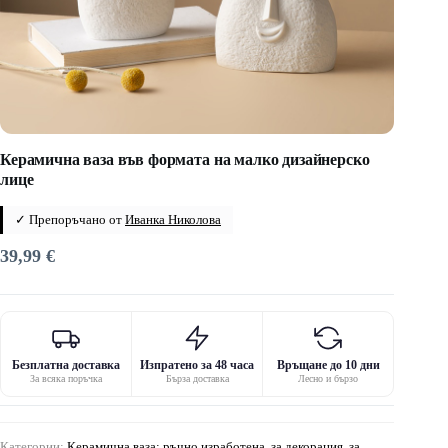
Керамична ваза във формата на малко дизайнерско
лице
✓ Препоръчано от
Иванка Николова
39,99
€
Безплатна доставка
Изпратено за 48 часа
Връщане до 10 дни
За всяка поръчка
Бърза доставка
Лесно и бързо
Категории:
Керамична ваза: ръчно изработена, за декорация, за