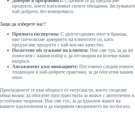
Доверие и прозрачност:
Стремим се да предлагаме
продукти, които изпълняват своите обещания. Заслужавате
най-доброто, без компромиси.
Защо да изберете нас?
Призната експертиза:
С дългогодишен опит в бранша,
ние спечелихме доверието на клиентите си, като
предлагаме продукти с най-високо качество.
Посветено обслужване на клиенти:
Ние сме тук, за да ви
помогнем с вашия избор и да отговорим на всички ваши
въпроси.
Ангажимент към иновациите:
Постоянно следим новите
тенденции и най-добрите практики, за да обогатим вашия
опит.
Присъединете се към общност от ентусиасти, които споделят
обща визия: да обогатят пространствата за живот с автентични и
устойчиви творения. Ние сме тук, за да вдъхнем живот на
вашите вдъхновения и да направим ежедневието ви по-богато.