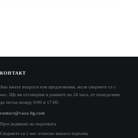
КОНТАКТ
Ако имате въпроси или предложения, моля свържете се с
нас. Ще ви отговорим в рамките на 24 часа, от понеделник
до петък между 9:00 и 17:00.
contact@vaza-bg.com
Проследяване на поръчката
Свържете се с нас относно вашата поръчка