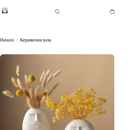
Skip
to
content
Shopping
cart
Начало
/
Керамична ваза