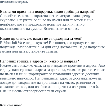
пенополистирол.
Вазата ми пристигна повредена, какво трябва да направя?
Спокойте се, всяка изпратена ваза е застрахована срещу
счупване. Свържете се с нас по имейл или телефон и ние
незабавно ще ви предложим нова пратка или пълно
възстановяване на сумата. Всичко зависи от вас.
Какво ще стане, ако вазата не е подходяща за мен?
В Mon Joli Vase не рискувате! Всъщност, ако продуктът не ви
подхожда, разполагате с 14 дни след доставката, за да направите
замяна или да възстановите сумата.
Направих грешка в адреса си, какво да направя?
Имаме само няколко часа, за да направим промени в адреса. Ако
е допусната грешка в адреса за доставка, моля, свържете се с нас
по имейл и ни информирайте за правилния адрес за доставка
възможно най-скоро. Неправилният адрес за доставка може да
доведе до извършване на доставката на място, различно от
желаното от вас, или изобщо да попречи на извършването ѝ.
Ние не носим отговорност в тези случаи.
Кои сме ние?