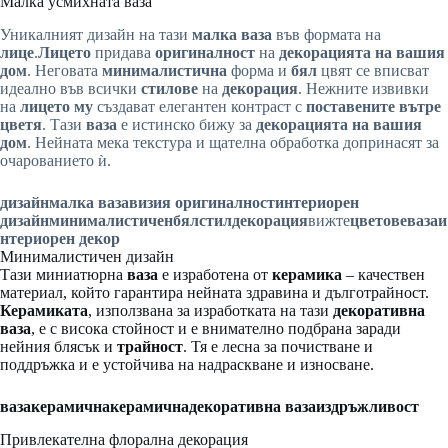
Малка усмихната ваза
Уникалният дизайн на тази
малка ваза
във формата на
лице
.
Лицето
придава
оригиналност
на
декорацията на вашия
дом
. Неговата
минималистична
форма и
бял
цвят се вписват
идеално във всички
стилове
на
декорация
. Нежните извивки
на
лицето му
създават елегантен контраст с
поставените вътре
цветя
. Тази
ваза
е истинско бижу за
декорацията на вашия
дом
. Нейната мека текстура и щателна обработка допринасят за
очарованието ѝ.
дизайн
малка ваза
визия
оригиналност
интериорен
дизайн
минималистичен
бял
стил
декорация
вижте
цветове
ваза
и
нтериорен декор
Минималистичен дизайн
Тази миниатюрна
ваза
е изработена от
керамика
– качествен
материал, който гарантира нейната здравина и дълготрайност.
Керамиката
, използвана за изработката на тази
декоративна
ваза
, е с висока стойност и е внимателно подбрана заради
нейния блясък и
трайност
. Тя е лесна за почистване и
поддръжка и е устойчива на надраскване и износване.
ваза
керамична
керамична
декоративна ваза
издръжливост
Привлекателна флорална декорация