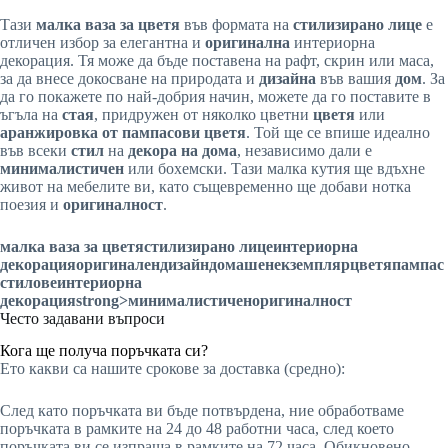
Тази
малка ваза за цветя
във формата на
стилизирано лице
е
отличен избор за елегантна и
оригинална
интериорна
декорация. Тя може да бъде поставена на рафт, скрин или маса,
за да внесе докосване на природата и
дизайна
във вашия
дом
. За
да го покажете по най-добрия начин, можете да го поставите в
ъгъла на
стая
, придружен от няколко цветни
цветя
или
аранжировка от пампасови цветя
. Той ще се впише идеално
във всеки
стил
на
декора на дома
, независимо дали е
минималистичен
или бохемски. Тази малка кутия ще вдъхне
живот на мебелите ви, като същевременно ще добави нотка
поезия и
оригиналност
.
малка ваза за цветя
стилизирано лице
интериорна
декорация
оригинален
дизайн
домашен
екземпляр
цветя
пампас
стилове
интериорна
декорация
strong>минималистичен
оригиналност
Често задавани въпроси
Кога ще получа поръчката си?
Ето какви са нашите срокове за доставка (средно):
След като поръчката ви бъде потвърдена, ние обработваме
поръчката в рамките на 24 до 48 работни часа, след което
поръчката ви се изпраща в рамките на 72 часа. Обикновено