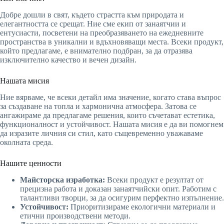
Добре дошли в свят, където страстта към природата и
елегантността се срещат. Ние сме екип от занаятчии и
ентусиасти, посветени на преобразяването на ежедневните
пространства в уникални и вдъхновяващи места. Всеки продукт,
който предлагаме, е внимателно подбран, за да отразява
изключително качество и вечен дизайн.
Нашата мисия
Ние вярваме, че всеки детайл има значение, когато става въпрос
за създаване на топла и хармонична атмосфера. Затова се
ангажираме да предлагаме решения, които съчетават естетика,
функционалност и устойчивост. Нашата мисия е да ви помогнем
да изразите личния си стил, като същевременно уважаваме
околната среда.
Нашите ценности
Майсторска изработка:
Всеки продукт е резултат от
прецизна работа и доказан занаятчийски опит. Работим с
талантливи творци, за да осигурим перфектно изпълнение.
Устойчивост:
Приоритизираме екологични материали и
етични производствени методи.