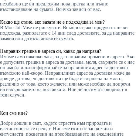
незабавно ще ви предложим нова пратка или пълно
възстановяване на сумата. Всичко зависи от вас.
Какво ще стане, ако вазата не е подходяща за мен?
В Mon Joli Vase не рискувате! Всъщност, ако продуктът не ви
подхожда, разполагате с 14 дни след доставката, за да направите
замяна или да възстановите сумата.
Направих грешка в адреса си, какво да направя?
Имаме само няколко часа, за да направим промени в адреса. Ако
е допусната грешка в адреса за доставка, моля, свържете се с нас
по имейл и ни информирайте за правилния адрес за доставка
възможно най-скоро. Неправилният адрес за доставка може да
доведе до това, че доставката ще бъде извършена на място,
различно от това, което желаете, или може изобщо да попречи
на извършването на доставката. Ние не носим отговорност в
тези случаи.
Кои сме ние?
Добре дошли в свят, където страстта към природата и
елегантността се срещат. Ние сме екип от занаятчии и
ентусиасти, посветени на преобразяването на ежедневните