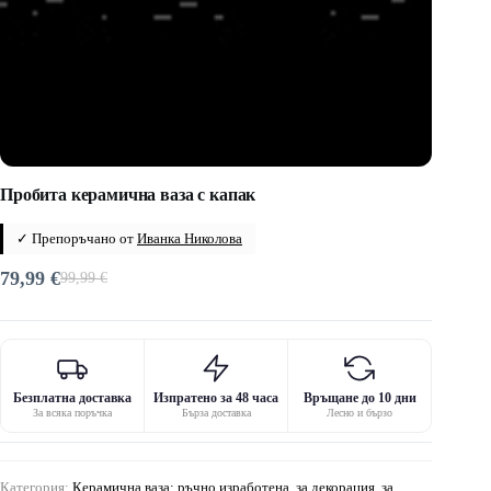
Пробита керамична ваза с капак
✓ Препоръчано от
Иванка Николова
79,99
€
99,99
€
Original
Текущата
price
цена
was:
е:
99,99 €.
79,99 €.
Безплатна доставка
Изпратено за 48 часа
Връщане до 10 дни
За всяка поръчка
Бърза доставка
Лесно и бързо
Категория:
Керамична ваза: ръчно изработена, за декорация, за