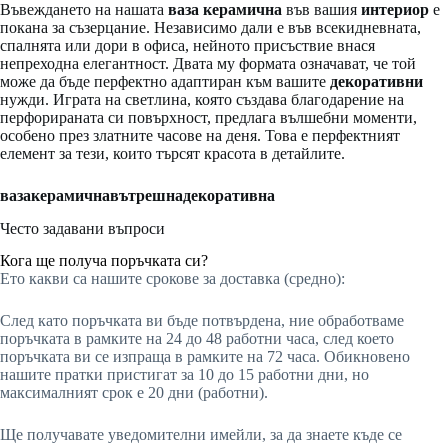
Въвеждането на нашата
ваза
керамична
във вашия
интериор
е
покана за съзерцание. Независимо дали е във всекидневната,
спалнята или дори в офиса, нейното присъствие внася
непреходна елегантност. Двата му формата означават, че той
може да бъде перфектно адаптиран към вашите
декоративни
нужди. Играта на светлина, която създава благодарение на
перфорираната си повърхност, предлага вълшебни моменти,
особено през златните часове на деня. Това е перфектният
елемент за тези, които търсят красота в детайлите.
ваза
керамична
вътрешна
декоративна
Често задавани въпроси
Кога ще получа поръчката си?
Ето какви са нашите срокове за доставка (средно):
След като поръчката ви бъде потвърдена, ние обработваме
поръчката в рамките на 24 до 48 работни часа, след което
поръчката ви се изпраща в рамките на 72 часа. Обикновено
нашите пратки пристигат за 10 до 15 работни дни, но
максималният срок е 20 дни (работни).
Ще получавате уведомителни имейли, за да знаете къде се