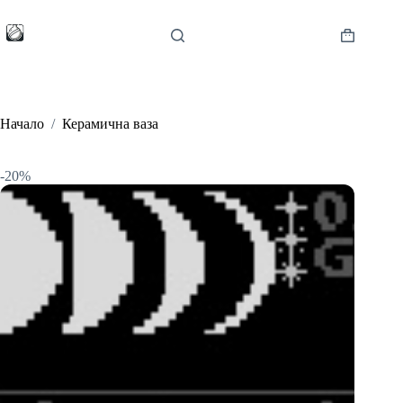
Skip
to
content
Shopping
cart
Начало
/
Керамична ваза
-20%