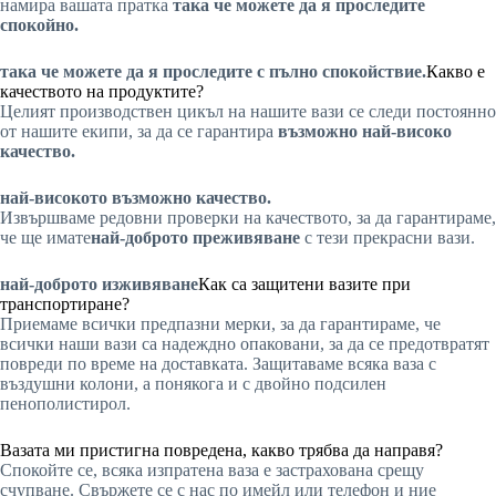
намира вашата пратка
така че можете да я проследите
спокойно.
така че можете да я проследите с пълно спокойствие.
Какво е
качеството на продуктите?
Целият производствен цикъл на нашите вази се следи постоянно
от нашите екипи, за да се гарантира
възможно най-високо
качество.
най-високото възможно качество.
Извършваме редовни проверки на качеството, за да гарантираме,
че ще имате
най-доброто преживяване
с тези прекрасни вази.
най-доброто изживяване
Как са защитени вазите при
транспортиране?
Приемаме всички предпазни мерки, за да гарантираме, че
всички наши вази са надеждно опаковани, за да се предотвратят
повреди по време на доставката. Защитаваме всяка ваза с
въздушни колони, а понякога и с двойно подсилен
пенополистирол.
Вазата ми пристигна повредена, какво трябва да направя?
Спокойте се, всяка изпратена ваза е застрахована срещу
счупване. Свържете се с нас по имейл или телефон и ние