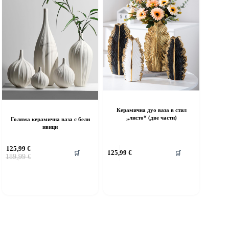
Керамична дуо ваза в стил
„листо“ (две части)
Голяма керамична ваза с бели
ивици
125,99
€
125,99
€
🛒
🛒
Original
Текущата
189,99
€
price
цена
was:
е:
189,99 €.
125,99 €.