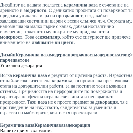
Дизайнът на нашата позлатена
керамична ваза
е съчетание на
древното и
модерното
. С деликатно пробитата си повърхност тя
предлага уникална игра на
прозрачност
, създавайки
завладяващи светлинни шарки с всеки слънчев лъч. Формата му,
напомняща на малко гърне с капак, добавя носталгично
измерение, а златното му покритие му придава нотка
модерност
. Това е
екземпляр
, който със сигурност ще привлече
вниманието на
любимите ви цветя
.
Дизайн
Керамична ваза
модерна
прозрачност
модерност
.strong>
парче
цветове
Уникална декорация
Всяка
керамична ваза
е резултат от щателна работа. Изработена
от най-висококачествена
керамика
, тя преминава през няколко
етапа на довършителни работи, за да постигне този възвишен
оттенък. Прецизността на перфорациите по повърхността ѝ
гарантира перфектна игра на светлината и ненадмината
прозрачност. Тази
ваза
не е просто предмет за
декорация
, тя е
произведение на изкуството, свидетелство за уменията и
страстта на майсторите, които са я проектирали.
Керамична ваза
Керамична
ваза
декорация
Вашите цветя в хармония