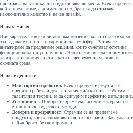
пространства в уникални и вдъхновяващи места. Всеки продукт,
който предлагаме, е внимателно подбран, за да отразява
изключително качество и вечен дизайн.
Нашата мисия
Ние вярваме, че всеки детайл има значение, когато става въпрос
за създаване на топла и хармонична атмосфера. Затова се
ангажираме да предлагаме решения, които съчетават естетика,
функционалност и устойчивост. Нашата мисия е да ви помогнем
да изразите личния си стил, като същевременно уважаваме
околната среда.
Нашите ценности
Майсторска изработка:
Всеки продукт е резултат от
прецизна работа и доказан занаятчийски опит. Работим с
талантливи творци, за да осигурим перфектно изпълнение.
Устойчивост:
Приоритизираме екологични материали и
етични производствени методи.
Доверие и прозрачност:
Стремим се да предлагаме
продукти, които изпълняват своите обещания. Заслужавате
най-доброто, без компромиси.