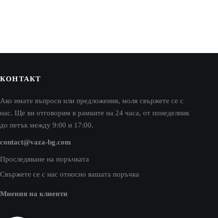
КОНТАКТ
Ако имате въпроси или предложения, моля свържете се с
нас. Ще ви отговорим в рамките на 24 часа, от понеделник
до петък между 9:00 и 17:00.
contact@vaza-bg.com
Проследяване на поръчката
Свържете се с нас относно вашата поръчка
Мнения на клиенти