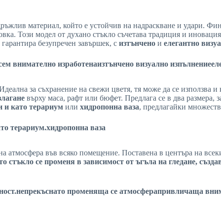
здръжлив материал, който е устойчив на надраскване и удари. Фи
новка. Този модел от духано стъкло съчетава традиция и иновац
се гарантира безупречен завършек, с
изтънчено
и
елегантно визу
сем внимателно изработена
изтънчено визуално изпълнение
ел
 Идеална за съхранение на свежи цветя, тя може да се използва 
злагане
върху маса, рафт или бюфет. Предлага се в два размера, 
 и като терариум
или
хидропонна ваза
, предлагайки множеств
то терариум
.хидропонна ваза
на атмосфера във всяко помещение. Поставена в центъра на всек
то стъкло се променя в зависимост от ъгъла на гледане, съз
ност.
непрекъснато променяща се атмосфера
привличаща вни