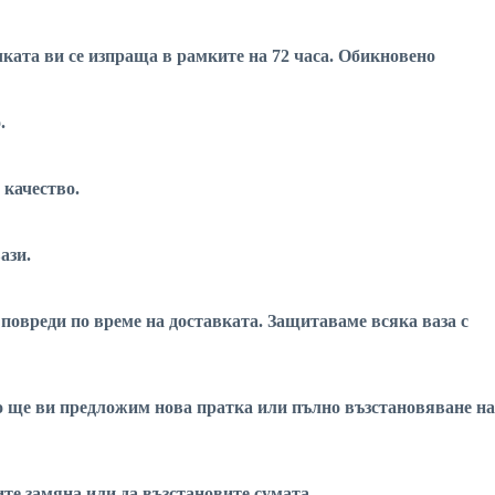
чката ви се изпраща в рамките на 72 часа. Обикновено
.
 качество.
ази.
 повреди по време на доставката. Защитаваме всяка ваза с
вно ще ви предложим нова пратка или пълно възстановяване на
вите замяна или да възстановите сумата.