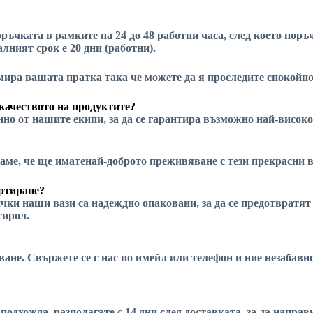
ръчката в рамките на 24 до 48 работни часа, след което поръ
лният срок е 20 дни (работни).
намира вашата пратка
така че можете да я проследите спокойно
качеството на продуктите?
но от нашите екипи, за да се гарантира
възможно най-високо
аме, че ще имате
най-доброто преживяване
с тези прекрасни в
ортиране?
чки наши вази са надеждно опаковани, за да се предотвратят
тирол.
пване. Свържете се с нас по имейл или телефон и ние незаба
 подхожда, разполагате с 14 дни след доставката, за да напра