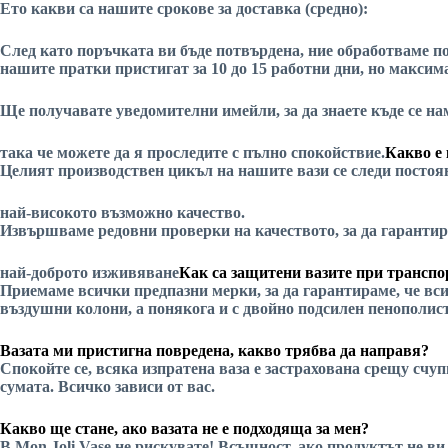
Ето какви са нашите срокове за доставка (средно):
След като поръчката ви бъде потвърдена, ние обработваме по
нашите пратки пристигат за 10 до 15 работни дни, но максима
Ще получавате уведомителни имейли, за да знаете къде се 
така че можете да я проследите с пълно спокойствие.
Какво е 
Целият производствен цикъл на нашите вази се следи постоян
най-високото възможно качество.
Извършваме редовни проверки на качеството, за да гарантир
най-доброто изживяване
Как са защитени вазите при трансп
Приемаме всички предпазни мерки, за да гарантираме, че вси
въздушни колони, а понякога и с двойно подсилен пенополис
Вазата ми пристигна повредена, какво трябва да направя?
Спокойте се, всяка изпратена ваза е застрахована срещу счу
сумата. Всичко зависи от вас.
Какво ще стане, ако вазата не е подходяща за мен?
В Mon Joli Vase не рискувате! Всъщност, ако продуктът не ви