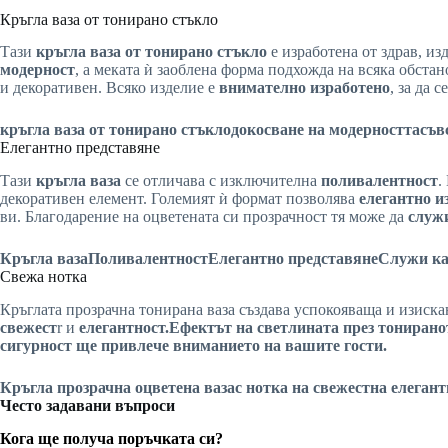
Кръгла ваза от тонирано стъкло
Тази
кръгла ваза от тонирано стъкло
е изработена от здрав, и
модерност
, а меката ѝ заоблена форма подхожда на всяка обста
и декоративен. Всяко изделие е
внимателно изработено
, за да 
кръгла ваза от тонирано стъкло
докосване на модерността
съв
Елегантно представяне
Тази
кръгла ваза
се отличава с изключителна
поливалентност
.
декоративен елемент. Големият ѝ формат позволява
елегантно и
ви. Благодарение на оцветената си прозрачност тя може да
служи
Кръгла ваза
Поливалентност
Елегантно представяне
Служи ка
Свежа нотка
Кръглата прозрачна тонирана ваза създава успокояваща и изиска
свежест
r и
елегантност.
Ефектът на светлината през тонирано
сигурност ще
привлече вниманието
на вашите гости.
Кръгла прозрачна оцветена ваза
с нотка на свежест
на елегант
Често задавани въпроси
Кога ще получа поръчката си?