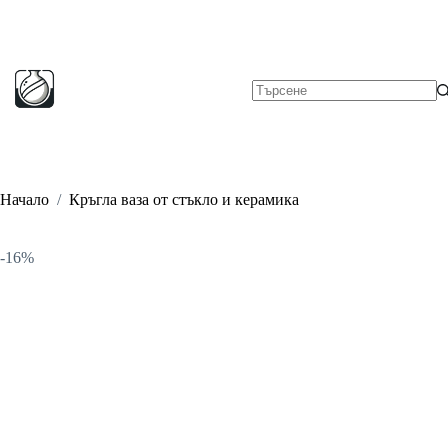
Skip
to
content
No
results
Начало
/
Кръгла ваза от стъкло и керамика
-16%