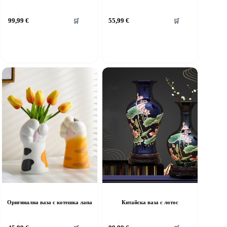
99,99
€
55,99
€
🛒
🛒
Оригинална ваза с котешка лапа
Китайска ваза с лотос