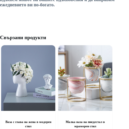
ежедневието ви по-богато.
Свързани продукти
Ваза с глава на жена в модерен
Малка ваза на пиедестал в
стил
мраморен стил