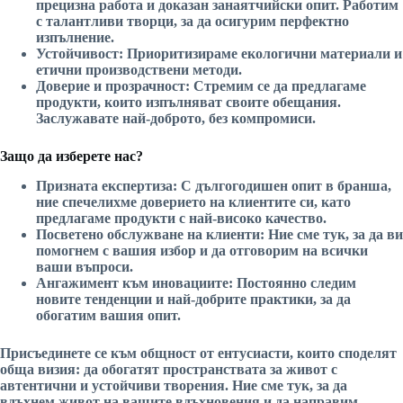
прецизна работа и доказан занаятчийски опит. Работим
с талантливи творци, за да осигурим перфектно
изпълнение.
Устойчивост:
Приоритизираме екологични материали и
етични производствени методи.
Доверие и прозрачност:
Стремим се да предлагаме
продукти, които изпълняват своите обещания.
Заслужавате най-доброто, без компромиси.
Защо да изберете нас?
Призната експертиза:
С дългогодишен опит в бранша,
ние спечелихме доверието на клиентите си, като
предлагаме продукти с най-високо качество.
Посветено обслужване на клиенти:
Ние сме тук, за да ви
помогнем с вашия избор и да отговорим на всички
ваши въпроси.
Ангажимент към иновациите:
Постоянно следим
новите тенденции и най-добрите практики, за да
обогатим вашия опит.
Присъединете се към общност от ентусиасти, които споделят
обща визия: да обогатят пространствата за живот с
автентични и устойчиви творения. Ние сме тук, за да
вдъхнем живот на вашите вдъхновения и да направим