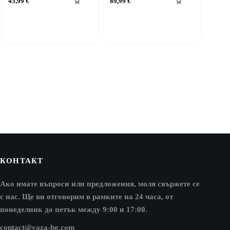
45,99
€
89,99
€
🛒
🛒
КОНТАКТ
Ако имате въпроси или предложения, моля свържете се
с нас. Ще ви отговорим в рамките на 24 часа, от
понеделник до петък между 9:00 и 17:00.
contact@vaza-bg.com