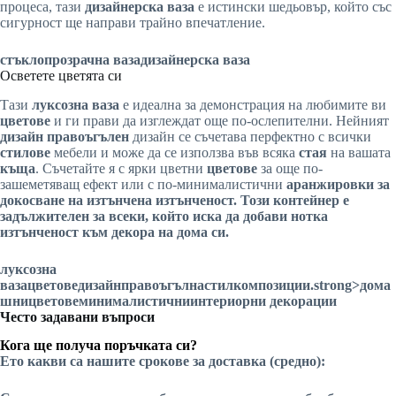
процеса, тази
дизайнерска ваза
е истински шедьовър, който със
сигурност ще направи трайно впечатление.
стъкло
прозрачна ваза
дизайнерска ваза
Осветете цветята си
Тази
луксозна ваза
е идеална за демонстрация на любимите ви
цветове
и ги прави да изглеждат още по-ослепителни. Нейният
дизайн
правоъгълен
дизайн се съчетава перфектно с всички
стилове
мебели и може да се използва във всяка
стая
на вашата
къща
. Съчетайте я с ярки цветни
цветове
за още по-
зашеметяващ ефект или с по-минималистични
аранжировки за
докосване на изтънчена изтънченост. Този контейнер е
задължителен за всеки, който иска да добави нотка
изтънченост към
декора на дома си
.
луксозна
ваза
цветове
дизайн
правоъгълна
стил
композиции
.strong>дома
шни
цветове
минималистични
интериорни декорации
Често задавани въпроси
Кога ще получа поръчката си?
Ето какви са нашите срокове за доставка (средно):