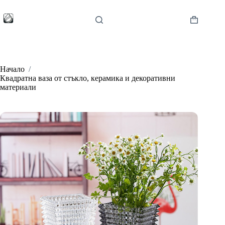
Skip
to
content
Shopping
cart
Начало
/
Квадратна ваза от стъкло, керамика и декоративни
материали