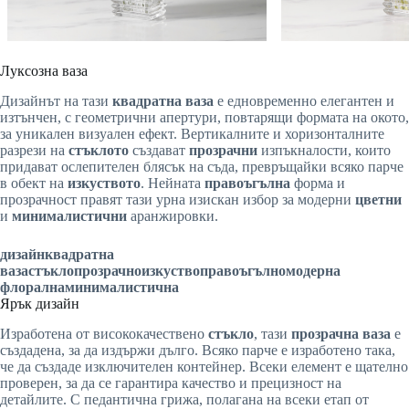
Луксозна ваза
Дизайнът на тази
квадратна ваза
е едновременно елегантен и
изтънчен, с геометрични апертури, повтарящи формата на окото,
за уникален визуален ефект. Вертикалните и хоризонталните
разрези на
стъклото
създават
прозрачни
изпъкналости, които
придават ослепителен блясък на съда, превръщайки всяко парче
в обект на
изкуството
. Нейната
правоъгълна
форма и
прозрачност правят тази урна изискан избор за модерни
цветни
и
минималистични
аранжировки.
дизайн
квадратна
ваза
стъкло
прозрачно
изкуство
правоъгълно
модерна
флорална
минималистична
Ярък дизайн
Изработена от висококачествено
стъкло
, тази
прозрачна ваза
е
създадена, за да издържи дълго. Всяко парче е изработено така,
че да създаде изключителен контейнер. Всеки елемент е щателно
проверен, за да се гарантира качество и прецизност на
детайлите. С педантична грижа, полагана на всеки етап от