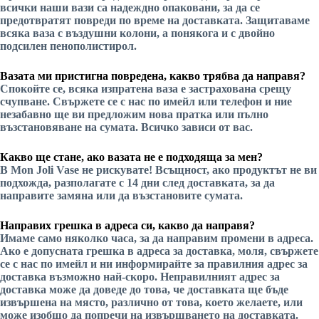
всички наши вази са надеждно опаковани, за да се
предотвратят повреди по време на доставката. Защитаваме
всяка ваза с въздушни колони, а понякога и с двойно
подсилен пенополистирол.
Вазата ми пристигна повредена, какво трябва да направя?
Спокойте се, всяка изпратена ваза е застрахована срещу
счупване. Свържете се с нас по имейл или телефон и ние
незабавно ще ви предложим нова пратка или пълно
възстановяване на сумата. Всичко зависи от вас.
Какво ще стане, ако вазата не е подходяща за мен?
В Mon Joli Vase не рискувате! Всъщност, ако продуктът не ви
подхожда, разполагате с 14 дни след доставката, за да
направите замяна или да възстановите сумата.
Направих грешка в адреса си, какво да направя?
Имаме само няколко часа, за да направим промени в адреса.
Ако е допусната грешка в адреса за доставка, моля, свържете
се с нас по имейл и ни информирайте за правилния адрес за
доставка възможно най-скоро. Неправилният адрес за
доставка може да доведе до това, че доставката ще бъде
извършена на място, различно от това, което желаете, или
може изобщо да попречи на извършването на доставката.