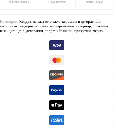
За всяка поръчка
Бърза доставка
Лесно и бързо
Категории:
Квадратна ваза от стъкло, керамика и декоративни
материали : модерна естетика за съвременния интериор
,
Стъклена
ваза: цилиндър, декорация, подарък
Етикети:
прозрачно
,
черно