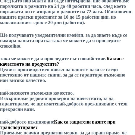
След като поръчката ви бъде потвърдена, ние обработваме
поръчката в рамките на 24 до 48 работни часа, след което
поръчката ви се изпраща в рамките на 72 часа. Обикновено
нашите пратки пристигат за 10 до 15 работни дни, но
максималният срок е 20 дни (работни).
Ще получавате уведомителни имейли, за да знаете къде се
намира вашата пратка
така че можете да я проследите
спокойно.
така че можете да я проследите със спокойствие.
Какво е
качеството на продуктите?
Целият производствен цикъл на нашите вази се следи
постоянно от нашите екипи, за да се гарантира
възможно
най-високо качество.
най-високото възможно качество.
Извършваме редовни проверки на качеството, за да
гарантираме, че ще имате
най-доброто преживяване
с тези
прекрасни вази.
най-доброто изживяване
Как са защитени вазите при
транспортиране?
Приемаме всички предпазни мерки, за да гарантираме, че