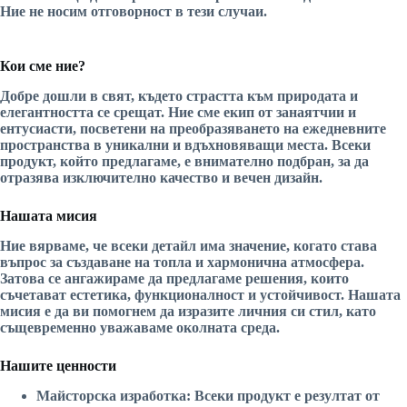
Ние не носим отговорност в тези случаи.
Кои сме ние?
Добре дошли в свят, където страстта към природата и
елегантността се срещат. Ние сме екип от занаятчии и
ентусиасти, посветени на преобразяването на ежедневните
пространства в уникални и вдъхновяващи места. Всеки
продукт, който предлагаме, е внимателно подбран, за да
отразява изключително качество и вечен дизайн.
Нашата мисия
Ние вярваме, че всеки детайл има значение, когато става
въпрос за създаване на топла и хармонична атмосфера.
Затова се ангажираме да предлагаме решения, които
съчетават естетика, функционалност и устойчивост. Нашата
мисия е да ви помогнем да изразите личния си стил, като
същевременно уважаваме околната среда.
Нашите ценности
Майсторска изработка:
Всеки продукт е резултат от