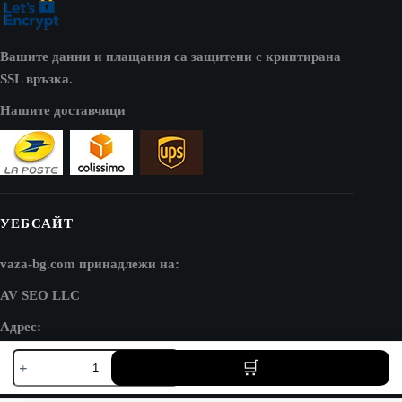
Вашите данни и плащания са защитени с криптирана
SSL връзка.
Нашите доставчици
УЕБСАЙТ
vaza-bg.com принадлежи на:
AV SEO LLC
Адрес:
количество
1111B S Governors Ave STE 40127
за
Dover, DE 19904
Луксозна
квадратна