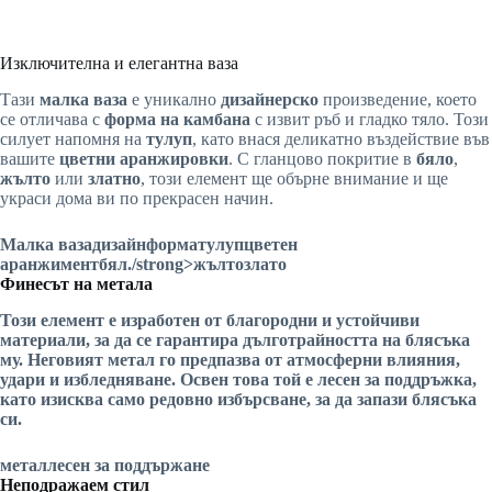
Изключителна и елегантна ваза
Тази
малка ваза
е уникално
дизайнерско
произведение, което
се отличава с
форма на камбана
с извит ръб и гладко тяло. Този
силует напомня на
тулуп
, като внася деликатно въздействие във
вашите
цветни аранжировки
. С гланцово покритие в
бяло
,
жълто
или
златно
, този елемент ще обърне внимание и ще
украси дома ви по прекрасен начин.
Малка ваза
дизайн
форма
тулуп
цветен
аранжимент
бял
./strong>
жълто
злато
Финесът на метала
Този елемент е изработен от благородни и устойчиви
материали, за да се гарантира дълготрайността на блясъка
му. Неговият
метал
го предпазва от атмосферни влияния,
удари и избледняване. Освен това той е
лесен за поддръжка
,
като изисква само редовно избърсване, за да запази блясъка
си.
метал
лесен за поддържане
Неподражаем стил