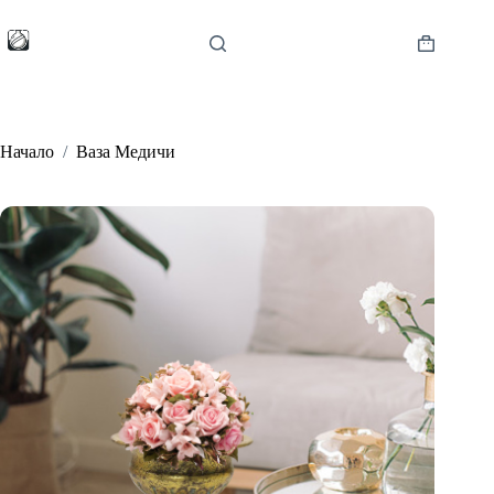
Skip
to
content
Shopping
cart
Начало
/
Ваза Медичи