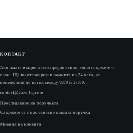
КОНТАКТ
Ако имате въпроси или предложения, моля свържете се
с нас. Ще ви отговорим в рамките на 24 часа, от
понеделник до петък между 9:00 и 17:00.
contact@vaza-bg.com
Проследяване на поръчката
Свържете се с нас относно вашата поръчка
Мнения на клиенти