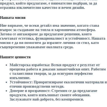
продукт, който предлагаме, е внимателно подбран, за да
отразява изключително качество и вечен дизайн.
Нашата мисия
Ние вярваме, че всеки детайл има значение, когато става
въпрос за създаване на топла и хармонична атмосфера.
Затова се ангажираме да предлагаме решения, които
съчетават естетика, функционалност и устойчивост. Нашата
мисия е да ви помогнем да изразите личния си стил, като
същевременно уважаваме околната среда.
Нашите ценности
Майсторска изработка:
Всеки продукт е резултат от
прецизна работа и доказан занаятчийски опит. Работим
с талантливи творци, за да осигурим перфектно
изпълнение.
Устойчивост:
Приоритизираме екологични материали и
етични производствени методи.
Доверие и прозрачност:
Стремим се да предлагаме
продукти, които изпълняват своите обещания.
Заслужавате най-доброто, без компромиси.