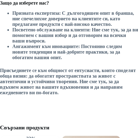
Защо да изберете нас?
Призната експертиза:
С дългогодишен опит в бранша,
ние спечелихме доверието на клиентите си, като
предлагаме продукти с най-високо качество.
Посветено обслужване на клиенти:
Ние сме тук, за да ви
помогнем с вашия избор и да отговорим на всички
ваши въпроси.
Ангажимент към иновациите:
Постоянно следим
новите тенденции и най-добрите практики, за да
обогатим вашия опит.
Присъединете се към общност от ентусиасти, които споделят
обща визия: да обогатят пространствата за живот с
автентични и устойчиви творения. Ние сме тук, за да
вдъхнем живот на вашите вдъхновения и да направим
ежедневието ви по-богато.
Свързани продукти