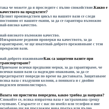
така че можете да я проследите с пълно спокойствие.
Какво е
качеството на продуктите?
Целият производствен цикъл на нашите вази се следи
постоянно от нашите екипи, за да се гарантира
възможно
най-високо качество.
най-високото възможно качество.
Извършваме редовни проверки на качеството, за да
гарантираме, че ще имате
най-доброто преживяване
с тези
прекрасни вази.
най-доброто изживяване
Как са защитени вазите при
транспортиране?
Приемаме всички предпазни мерки, за да гарантираме, че
всички наши вази са надеждно опаковани, за да се
предотвратят повреди по време на доставката. Защитаваме
всяка ваза с въздушни колони, а понякога и с двойно
подсилен пенополистирол.
Вазата ми пристигна повредена, какво трябва да направя?
Спокойте се, всяка изпратена ваза е застрахована срещу
счупване. Свържете се с нас по имейл или телефон и ние
незабавно ще ви предложим нова пратка или пълно