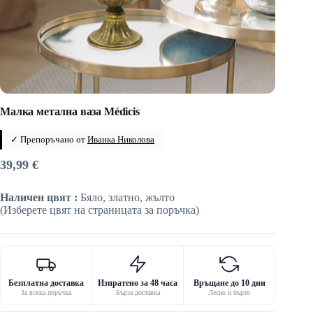
Малка метална ваза Médicis
✓ Препоръчано от
Иванка Николова
39,99
€
Наличен цвят :
Бяло, златно, жълто
(Изберете цвят на страницата за поръчка)
Безплатна доставка
Изпратено за 48 часа
Връщане до 10 дни
За всяка поръчка
Бърза доставка
Лесно и бързо