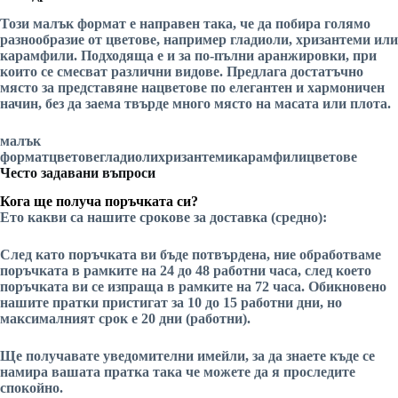
Този
малък формат
е направен така, че да побира голямо
разнообразие от
цветове
, например
гладиоли
,
хризантеми
или
карамфили
. Подходяща е и за по-пълни аранжировки, при
които се смесват различни видове. Предлага достатъчно
място за представяне на
цветове
по елегантен и хармоничен
начин, без да заема твърде много място на масата или плота.
малък
формат
цветове
гладиоли
хризантеми
карамфили
цветове
Често задавани въпроси
Кога ще получа поръчката си?
Ето какви са нашите срокове за доставка (средно):
След като поръчката ви бъде потвърдена, ние обработваме
поръчката в рамките на 24 до 48 работни часа, след което
поръчката ви се изпраща в рамките на 72 часа. Обикновено
нашите пратки пристигат за 10 до 15 работни дни, но
максималният срок е 20 дни (работни).
Ще получавате уведомителни имейли, за да знаете къде се
намира вашата пратка
така че можете да я проследите
спокойно.