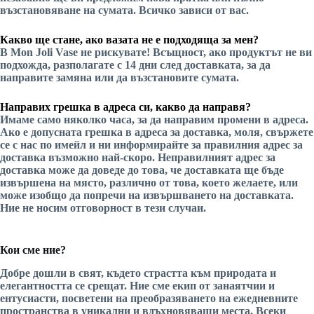
възстановяване на сумата. Всичко зависи от вас.
Какво ще стане, ако вазата не е подходяща за мен?
В Mon Joli Vase не рискувате! Всъщност, ако продуктът не ви
подхожда, разполагате с 14 дни след доставката, за да
направите замяна или да възстановите сумата.
Направих грешка в адреса си, какво да направя?
Имаме само няколко часа, за да направим промени в адреса.
Ако е допусната грешка в адреса за доставка, моля, свържете
се с нас по имейл и ни информирайте за правилния адрес за
доставка възможно най-скоро. Неправилният адрес за
доставка може да доведе до това, че доставката ще бъде
извършена на място, различно от това, което желаете, или
може изобщо да попречи на извършването на доставката.
Ние не носим отговорност в тези случаи.
Кои сме ние?
Добре дошли в свят, където страстта към природата и
елегантността се срещат. Ние сме екип от занаятчии и
ентусиасти, посветени на преобразяването на ежедневните
пространства в уникални и вдъхновяващи места. Всеки