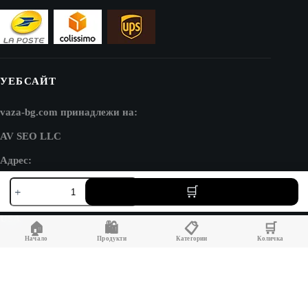
УЕБСАЙТ
vaza-bg.com принадлежи на:
AV SEO LLC
Адрес:
количество
1111B S Governors Ave STE 40127
за
Dover, DE 19904
Малка
метална
USA
🏠
🛍️
📋
🛒
ваза
Médicis
Начало
Продукти
Категории
Количка