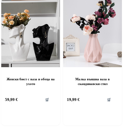
Женски бюст с ваза и обеца на
Малка външна ваза в
ухото
скандинавски стил
59,99
€
19,99
€
🛒
🛒