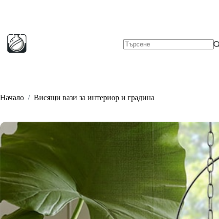
Skip
to
content
No
results
Начало
/
Висящи вази за интериор и градина