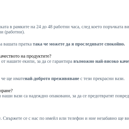
ката в рамките на 24 до 48 работни часа, след което поръчката 
ни (работни).
ра вашата пратка
така че можете да я проследявате спокойно.
качеството на продуктите?
от нашите екипи, за да се гарантира
възможно най-високо каче
 че ще имате
най-доброто преживяване
с тези прекрасни вази.
иране?
 наши вази са надеждно опаковани, за да се предотвратят повред
не. Свържете се с нас по имейл или телефон и ние незабавно ще 