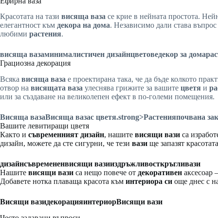
Ефирна ваза
Красотата на тази
висяща ваза
се крие в нейната простота. Не
елегантност към
декора на дома
. Независимо дали става въпрос
любими
растения
.
висяща ваза
минималистичен дизайн
цветове
декор за дома
рас
Грациозна декорация
Всяка
висяща ваза
е проектирана така, че да бъде колкото прак
отвор на
висящата ваза
улеснява грижите за вашите
цветя
и
ра
или за създаване на великолепен ефект в по-големи помещения.
Висяща ваза
Висяща ваза
с цветя
.strong>Растения
почва
на за
Вашите левитиращи цветя
Както и
съвременният
дизайн
, нашите
висящи вази
са изработ
дизайн, можете да сте сигурни, че тези
вази
ще запазят красотат
дизайн
съвременен
висящи вази
издръжливост
кръгли
вази
Нашите
висящи вази
са нещо повече от
декоративен
аксесоар –
Добавете нотка плаваща красота към
интериора си
още днес с 
Висящи вази
декорация
интериор
Висящи вази
Често задавани въпроси