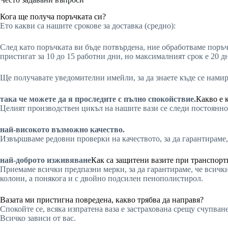
Кога ще получа поръчката си?
Ето какви са нашите срокове за доставка (средно):
След като поръчката ви бъде потвърдена, ние обработваме поръч
пристигат за 10 до 15 работни дни, но максималният срок е 20 д
Ще получавате уведомителни имейли, за да знаете къде се нами
така че можете да я проследите с пълно спокойствие.
Какво е 
Целият производствен цикъл на нашите вази се следи постоянно 
най-високото възможно качество.
Извършваме редовни проверки на качеството, за да гарантираме,
най-доброто изживяване
Как са защитени вазите при транспорт
Приемаме всички предпазни мерки, за да гарантираме, че всички
колони, а понякога и с двойно подсилен пенополистирол.
Вазата ми пристигна повредена, какво трябва да направя?
Спокойте се, всяка изпратена ваза е застрахована срещу счупва
Всичко зависи от вас.