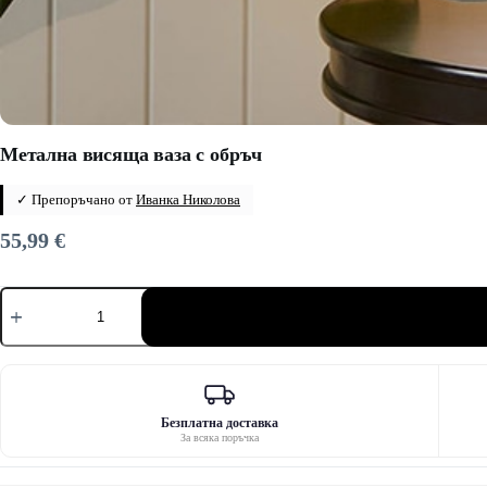
Метална висяща ваза с обръч
✓ Препоръчано от
Иванка Николова
55,99
€
количество
за
Метална
висяща
ваза
с
обръч
Безплатна доставка
За всяка поръчка