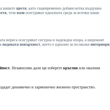
на вашите
цветя
, като същевременно добавя нотка въздушна
ветя
, тези
вази
осигуряват идеалната среда за всички ваши
авата верига осигуряват сигурна и надеждна опора, а широкият
на
подовата повърхност
, което е идеално за по-малки
интериори
йност
. Независимо дали ще изберете
кръглия
или овалния
създадат динамично и хармонично жизнено пространство.