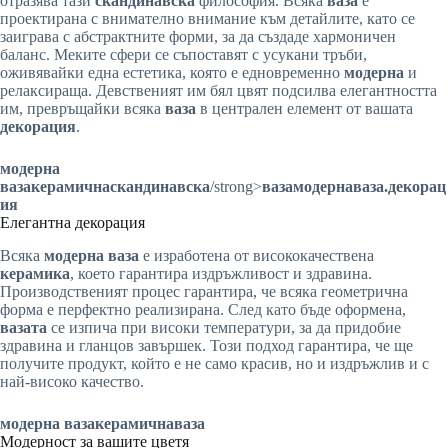
отразява тази
скандинавска
философия. Всяка
ваза
е
проектирана с внимателно внимание към детайлите, като се
заиграва с абстрактните форми, за да създаде хармоничен
баланс. Меките сфери се съпоставят с усукани тръби,
оживявайки една естетика, която е едновременно
модерна
и
релаксираща. Девственият им бял цвят подсилва елегантността
им, превръщайки всяка
ваза
в централен елемент от вашата
декорация
.
модерна
ваза
керамична
скандинавска
/strong>
ваза
модерна
ваза
.декорац
ия
Елегантна декорация
Всяка
модерна ваза
е изработена от висококачествена
керамика
, което гарантира издръжливост и здравина.
Производственият процес гарантира, че всяка геометрична
форма е перфектно реализирана. След като бъде оформена,
вазата
се изпича при високи температури, за да придобие
здравина и гланцов завършек. Този подход гарантира, че ще
получите продукт, който е не само красив, но и издръжлив и с
най-високо качество.
модерна ваза
керамична
ваза
Модерност за вашите цветя