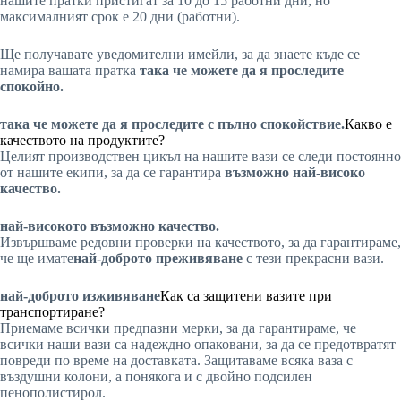
нашите пратки пристигат за 10 до 15 работни дни, но
максималният срок е 20 дни (работни).
Ще получавате уведомителни имейли, за да знаете къде се
намира вашата пратка
така че можете да я проследите
спокойно.
така че можете да я проследите с пълно спокойствие.
Какво е
качеството на продуктите?
Целият производствен цикъл на нашите вази се следи постоянно
от нашите екипи, за да се гарантира
възможно най-високо
качество.
най-високото възможно качество.
Извършваме редовни проверки на качеството, за да гарантираме,
че ще имате
най-доброто преживяване
с тези прекрасни вази.
най-доброто изживяване
Как са защитени вазите при
транспортиране?
Приемаме всички предпазни мерки, за да гарантираме, че
всички наши вази са надеждно опаковани, за да се предотвратят
повреди по време на доставката. Защитаваме всяка ваза с
въздушни колони, а понякога и с двойно подсилен
пенополистирол.