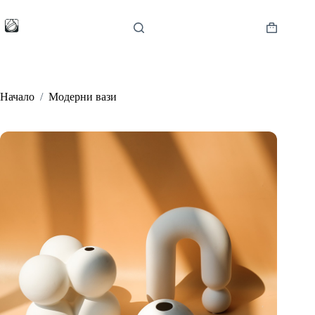
Skip
to
content
Shopping
cart
Начало
/
Модерни вази