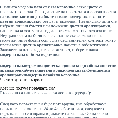
С нашата модерна
ваза
от бяла
керамика
всяко
цвете
се
превръща в звезда. Благодарение на простотата и елегантността
на
скандинавския дизайн
, тези
вази
подчертават вашите
цветни аранжировки
, без да ги засенчват. Независимо дали сте
избрали пищни
букети
или по-нежни
цветни аранжировки
,
нашите
вази
осигуряват идеалното място за тяхното излагане.
Неутралността на
бялото
в съчетание със сложността на
геометричните форми осигурява съблазнителен контраст, който
прави всяка
цветна аранжировка
наистина забележителна.
Заложете на непреходната елегантност, изберете нашата
модерна ваза
от
бяла керамика
.
модерна ваза
керамика
цвете
скандинавски дизайн
вази
цветни
аранжировки
букети
цветни аранжировки
вази
бели
цветни
аранжировки
модерна ваза
бяла керамика
Често задавани въпроси
Кога ще получа поръчката си?
Ето какви са нашите срокове за доставка (средно):
След като поръчката ви бъде потвърдена, ние обработваме
поръчката в рамките на 24 до 48 работни часа, след което
поръчката ви се изпраща в рамките на 72 часа. Обикновено