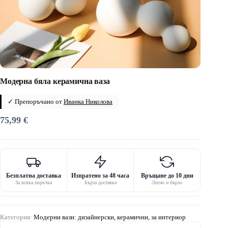
Модерна бяла керамична ваза
✓ Препоръчано от
Иванка Николова
75,99
€
Безплатна доставка
Изпратено за 48 часа
Връщане до 10 дни
За всяка поръчка
Бърза доставка
Лесно и бързо
Категория:
Модерни вази: дизайнерски, керамични, за интериор