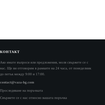
КОНТАКТ
Ако имате въпроси или предложения, моля свържете се с
нас. Ще ви отговорим в рамките на 24 часа, от понеделник
до петък между 9:00 и 17:00.
contact@vaza-bg.com
Проследяване на поръчката
Свържете се с нас относно вашата поръчка