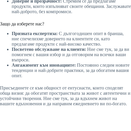
Доверие и прозрачност:
Стремим се да предлагаме
продукти, които изпълняват своите обещания. Заслужавате
най-доброто, без компромиси.
Защо да изберете нас?
Призната експертиза:
С дългогодишен опит в бранша,
ние спечелихме доверието на клиентите си, като
предлагаме продукти с най-високо качество.
Посветено обслужване на клиенти:
Ние сме тук, за да ви
помогнем с вашия избор и да отговорим на всички ваши
въпроси.
Ангажимент към иновациите:
Постоянно следим новите
тенденции и най-добрите практики, за да обогатим вашия
опит.
Присъединете се към общност от ентусиасти, които споделят
обща визия: да обогатят пространствата за живот с автентични и
устойчиви творения. Ние сме тук, за да вдъхнем живот на
вашите вдъхновения и да направим ежедневието ви по-богато.