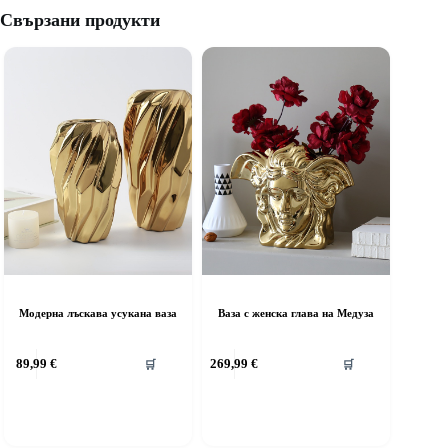
Свързани продукти
Модерна лъскава усукана ваза
Ваза с женска глава на Медуза
89,99
€
269,99
€
🛒
🛒