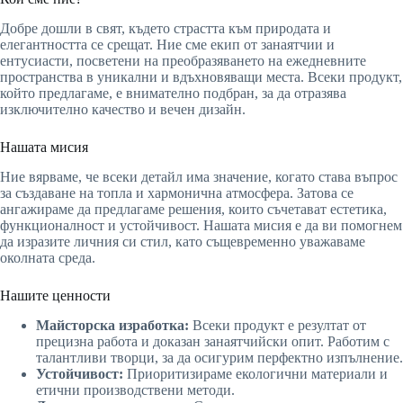
Добре дошли в свят, където страстта към природата и
елегантността се срещат. Ние сме екип от занаятчии и
ентусиасти, посветени на преобразяването на ежедневните
пространства в уникални и вдъхновяващи места. Всеки продукт,
който предлагаме, е внимателно подбран, за да отразява
изключително качество и вечен дизайн.
Нашата мисия
Ние вярваме, че всеки детайл има значение, когато става въпрос
за създаване на топла и хармонична атмосфера. Затова се
ангажираме да предлагаме решения, които съчетават естетика,
функционалност и устойчивост. Нашата мисия е да ви помогнем
да изразите личния си стил, като същевременно уважаваме
околната среда.
Нашите ценности
Майсторска изработка:
Всеки продукт е резултат от
прецизна работа и доказан занаятчийски опит. Работим с
талантливи творци, за да осигурим перфектно изпълнение.
Устойчивост:
Приоритизираме екологични материали и
етични производствени методи.