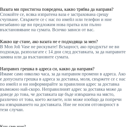
Вазата ми пристигна повредена, какво трябва да направя?
Спокойте се, всяка изпратена ваза е застрахована срещу
счупване. Свържете се с нас по имейл или телефон и ние
незабавно ще ви предложим нова пратка или пълно
възстановяване на сумата. Всичко зависи от вас.
Какво ще стане, ако вазата не е подходяща за мен?
В Mon Joli Vase не рискувате! Всъщност, ако продуктът не ви
подхожда, разполагате с 14 дни след доставката, за да направите
замяна или да възстановите сумата.
Направих грешка в адреса си, какво да направя?
Имаме само няколко часа, за да направим промени в адреса. Ако
е допусната грешка в адреса за доставка, моля, свържете се с нас
по имейл и ни информирайте за правилния адрес за доставка
възможно най-скоро. Неправилният адрес за доставка може да
доведе до това, че доставката ще бъде извършена на място,
различно от това, което желаете, или може изобщо да попречи
на извършването на доставката. Ние не носим отговорност в
тези случаи.
Кои сме ние?