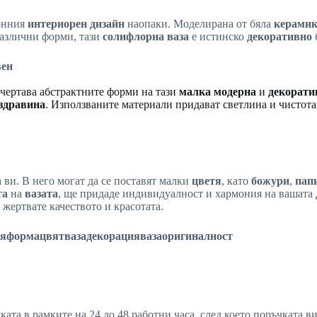
ионния
интериорен дизайн
наопаки. Моделирана от бяла
керами
различни форми, тази
солифлорна ваза
е истинско
декоративно
вен
дчертава абстрактните форми на тази
малка модерна
и
декорати
здравина
. Използваните материали придават светлина и чистота,
а ви. В него могат да се поставят малки
цветя
, като
божури
,
пап
та
на
вазата
, ще придаде индивидуалност и хармония на вашата
 жертвате качеството и красотата.
тя
форма
цвят
ваза
декорация
ваза
оригиналност
ката в рамките на 24 до 48 работни часа, след което поръчката 