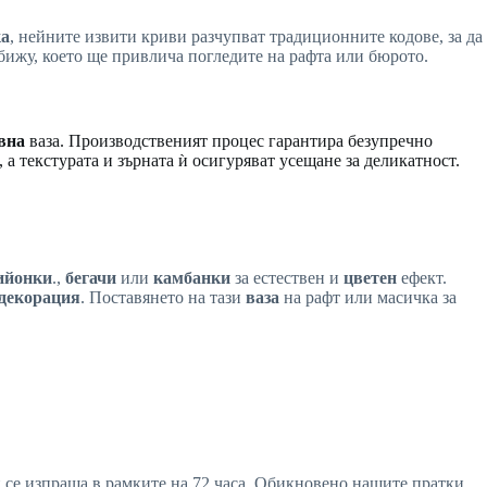
ка
, нейните извити криви разчупват традиционните кодове, за да
бижу, което ще привлича погледите на рафта или бюрото.
вна
ваза. Производственият процес гарантира безупречно
 а текстурата и зърната ѝ осигуряват усещане за деликатност.
ийонки
.,
бегачи
или
камбанки
за естествен и
цветен
ефект.
декорация
. Поставянето на тази
ваза
на рафт или масичка за
ви се изпраща в рамките на 72 часа. Обикновено нашите пратки