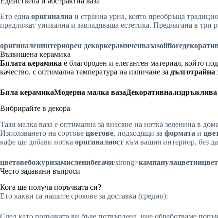
Единствена и абстрактна ваза
Ето една
оригинална
и странна урна, която преобръща традиц
предложат уникална и завладяваща естетика. Предлагана в три 
оригинален
интериорен декор
керамичен
вазаsoliflore
декорати
Възвишена керамика
Бялата керамика
е благороден и елегантен материал, който по
качество, с оптимална температура на изпичане за
дълготрайна 
Бяла керамика
Модерна малка ваза
Декоративна
.издръжлива
Вибрирайте в декора
Тази малка ваза е оптимална за внасяне на нотка зеленина в дом
Използването на сортове
цветове
, подходящи за
формата
и
цве
кафе ще добави нотка
оригиналност
към вашия интериор, без да
цветове
божури
замислени
бегачи
/strong>
кампанула
цветни
цве
Често задавани въпроси
Кога ще получа поръчката си?
Ето какви са нашите срокове за доставка (средно):
След като поръчката ви бъде потвърдена, ние обработваме поръч