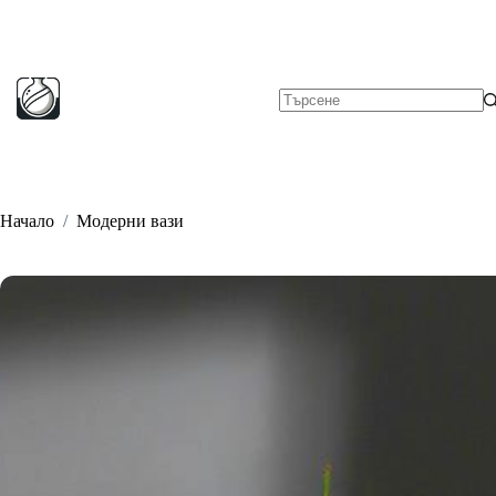
Skip
to
content
No
results
Начало
/
Модерни вази