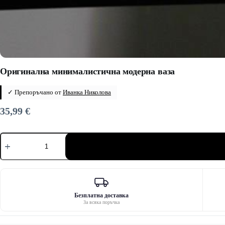
Оригинална минималистична модерна ваза
✓ Препоръчано от
Иванка Николова
35,99
€
количество
за
Оригинална
минималистична
модерна
ваза
Безплатна доставка
За всяка поръчка