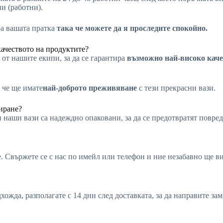
ни (работни).
ра вашата пратка
така че можете да я проследите спокойно.
качеството на продуктите?
от нашите екипи, за да се гарантира
възможно най-високо каче
 че ще имате
най-доброто преживяване
с тези прекрасни вази.
иране?
 наши вази са надеждно опаковани, за да се предотвратят повред
не. Свържете се с нас по имейл или телефон и ние незабавно ще 
хожда, разполагате с 14 дни след доставката, за да направите за