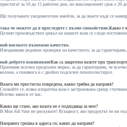
пристигат за 10 до 15 работни дни, но максималният срок е 20 д
Ще получавате уведомителни имейли, за да знаете къде се нами
така че можете да я проследите с пълно спокойствие.
Какво е 
Целият производствен цикъл на нашите вази се следи постоянно 
най-високото възможно качество.
Извършваме редовни проверки на качеството, за да гарантираме,
най-доброто изживяване
Как са защитени вазите при транспорт
Приемаме всички предпазни мерки, за да гарантираме, че всички
колони, а понякога и с двойно подсилен пенополистирол.
Вазата ми пристигна повредена, какво трябва да направя?
Спокойте се, всяка изпратена ваза е застрахована срещу счупва
Всичко зависи от вас.
Какво ще стане, ако вазата не е подходяща за мен?
В Mon Joli Vase не рискувате! Всъщност, ако продуктът не ви под
Направих грешка в адреса си, какво да направя?