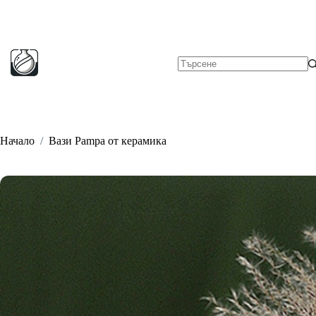
Skip
to
content
No
results
Начало
/
Вази Pampa от керамика