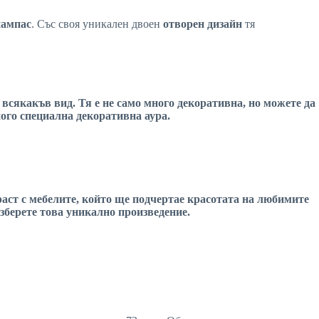
пампас
. Със своя уникален двоен
отворен дизайн
тя
 всякакъв вид. Тя е не само много
декоративна
, но можете да
много специална
декоративна
аура.
раст с мебелите, който ще подчертае красотата на
любимите
зберете това уникално произведение.