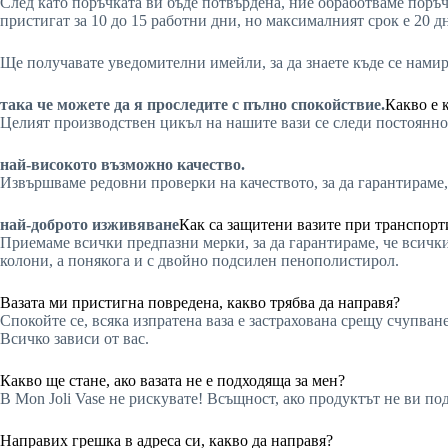
След като поръчката ви бъде потвърдена, ние обработваме поръч
пристигат за 10 до 15 работни дни, но максималният срок е 20 д
Ще получавате уведомителни имейли, за да знаете къде се нами
така че можете да я проследите с пълно спокойствие.
Какво е 
Целият производствен цикъл на нашите вази се следи постоянно 
най-високото възможно качество.
Извършваме редовни проверки на качеството, за да гарантираме,
най-доброто изживяване
Как са защитени вазите при транспорт
Приемаме всички предпазни мерки, за да гарантираме, че всички
колони, а понякога и с двойно подсилен пенополистирол.
Вазата ми пристигна повредена, какво трябва да направя?
Спокойте се, всяка изпратена ваза е застрахована срещу счупва
Всичко зависи от вас.
Какво ще стане, ако вазата не е подходяща за мен?
В Mon Joli Vase не рискувате! Всъщност, ако продуктът не ви под
Направих грешка в адреса си, какво да направя?