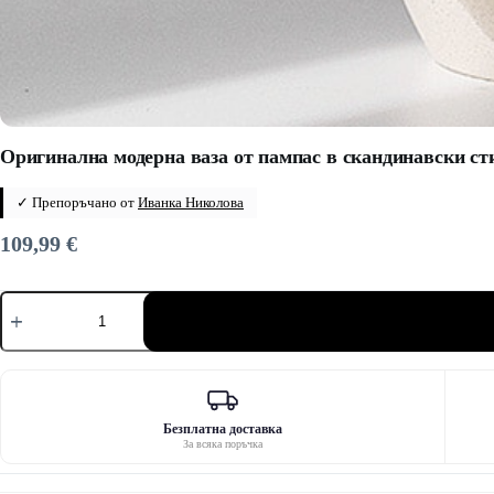
Оригинална модерна ваза от пампас в скандинавски ст
✓ Препоръчано от
Иванка Николова
109,99
€
количество
за
Оригинална
модерна
ваза
от
пампас
в
Безплатна доставка
За всяка поръчка
скандинавски
стил