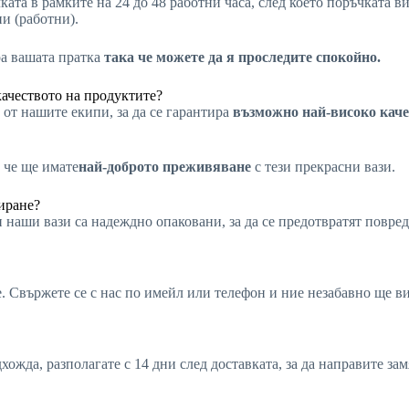
ката в рамките на 24 до 48 работни часа, след което поръчката 
ни (работни).
ра вашата пратка
така че можете да я проследите спокойно.
качеството на продуктите?
от нашите екипи, за да се гарантира
възможно най-високо каче
 че ще имате
най-доброто преживяване
с тези прекрасни вази.
иране?
 наши вази са надеждно опаковани, за да се предотвратят повред
не. Свържете се с нас по имейл или телефон и ние незабавно ще 
хожда, разполагате с 14 дни след доставката, за да направите за