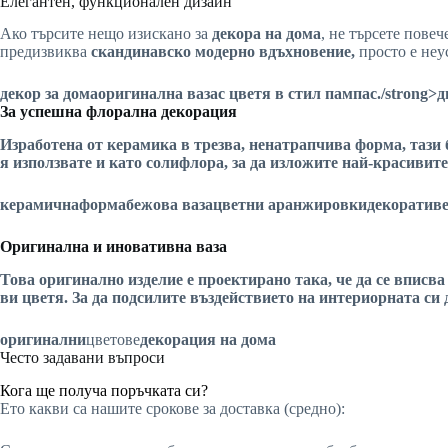
Елегантен, функционален дизайн
Ако търсите нещо изискано за
декора на дома
, не търсете пове
предизвиква
скандинавско
модерно вдъхновение,
просто е неу
декор за дома
оригинална ваза
с цветя в стил пампас
./strong>
д
За успешна флорална декорация
Изработена от
керамика
в трезва, ненатрапчива
форма
, тази
я използвате и като
солифлора,
за да изложите най-красивите
керамична
форма
бежова ваза
цветни аранжировки
декоратив
Оригинална и иновативна ваза
Това
оригинално
изделие е проектирано така, че да се вписв
ви цветя
. За да подсилите въздействието на
интериорната си 
оригинални
цветове
декорация на дома
Често задавани въпроси
Кога ще получа поръчката си?
Ето какви са нашите срокове за доставка (средно):