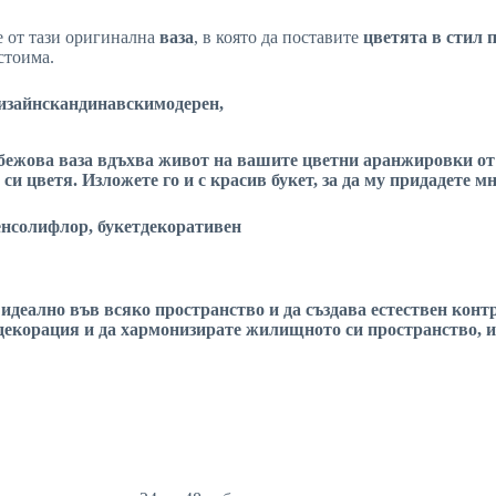
че от тази оригинална
ваза
, в която да поставите
цветята в стил 
стоима.
изайн
скандинавски
модерен,
бежова ваза
вдъхва живот на вашите
цветни аранжировки
от
 си цветя. Изложете го и с красив
букет
, за да му придадете 
ен
солифлор,
букет
декоративен
а идеално във всяко пространство и да създава естествен конт
декорация
и да хармонизирате жилищното си пространство, и