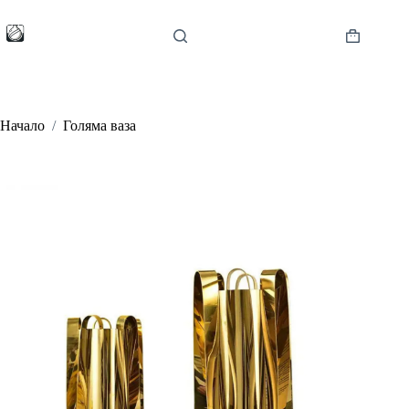
Skip
to
content
Shopping
cart
Начало
/
Голяма ваза