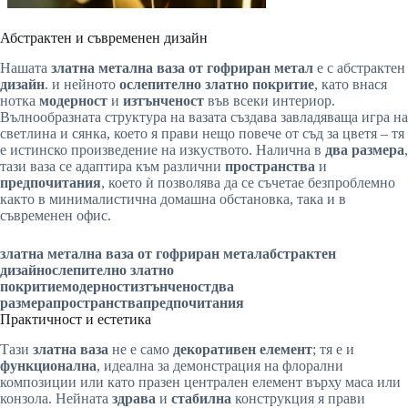
Абстрактен и съвременен дизайн
Нашата
златна метална ваза от гофриран метал
е с абстрактен
дизайн
. и нейното
ослепително златно покритие
, като внася
нотка
модерност
и
изтънченост
във всеки интериор.
Вълнообразната структура на вазата създава завладяваща игра на
светлина и сянка, което я прави нещо повече от съд за цветя – тя
е истинско произведение на изкуството. Налична в
два размера
,
тази ваза се адаптира към различни
пространства
и
предпочитания
, което ѝ позволява да се съчетае безпроблемно
както в минималистична домашна обстановка, така и в
съвременен офис.
златна метална ваза от гофриран метал
абстрактен
дизайн
ослепително златно
покритие
модерност
изтънченост
два
размера
пространства
предпочитания
Практичност и естетика
Тази
златна ваза
не е само
декоративен елемент
; тя е и
функционална
, идеална за демонстрация на флорални
композиции или като празен централен елемент върху маса или
конзола. Нейната
здрава
и
стабилна
конструкция я прави