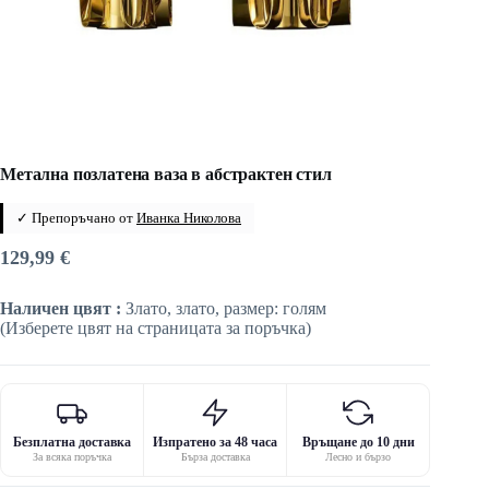
Метална позлатена ваза в абстрактен стил
✓ Препоръчано от
Иванка Николова
129,99
€
Наличен цвят :
Злато, злато, размер: голям
(Изберете цвят на страницата за поръчка)
Безплатна доставка
Изпратено за 48 часа
Връщане до 10 дни
За всяка поръчка
Бърза доставка
Лесно и бързо