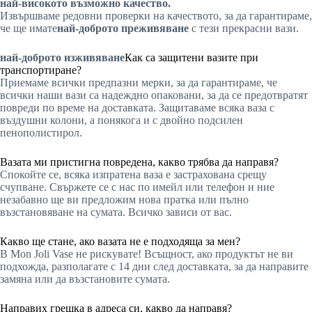
най-високото възможно качество.
Извършваме редовни проверки на качеството, за да гарантираме,
че ще имате
най-доброто преживяване
с тези прекрасни вази.
най-доброто изживяване
Как са защитени вазите при
транспортиране?
Приемаме всички предпазни мерки, за да гарантираме, че
всички наши вази са надеждно опаковани, за да се предотвратят
повреди по време на доставката. Защитаваме всяка ваза с
въздушни колони, а понякога и с двойно подсилен
пенополистирол.
Вазата ми пристигна повредена, какво трябва да направя?
Спокойте се, всяка изпратена ваза е застрахована срещу
счупване. Свържете се с нас по имейл или телефон и ние
незабавно ще ви предложим нова пратка или пълно
възстановяване на сумата. Всичко зависи от вас.
Какво ще стане, ако вазата не е подходяща за мен?
В Mon Joli Vase не рискувате! Всъщност, ако продуктът не ви
подхожда, разполагате с 14 дни след доставката, за да направите
замяна или да възстановите сумата.
Направих грешка в адреса си, какво да направя?