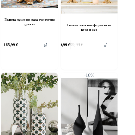
Голяма луксозна ваза със златни
дръжки
Голяма ваза във формата на
купа в дуо
165,99
€
79,99
€
99,99
€
🛒
🛒
Original
Текущата
price
цена
was:
е:
99,99 €.
79,99 €.
-16%