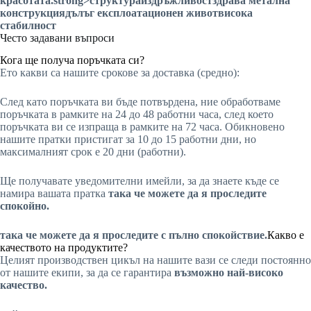
красотата
.strong>структура
издръжливост
здрава метална
конструкция
дълъг експлоатационен живот
висока
стабилност
Често задавани въпроси
Кога ще получа поръчката си?
Ето какви са нашите срокове за доставка (средно):
След като поръчката ви бъде потвърдена, ние обработваме
поръчката в рамките на 24 до 48 работни часа, след което
поръчката ви се изпраща в рамките на 72 часа. Обикновено
нашите пратки пристигат за 10 до 15 работни дни, но
максималният срок е 20 дни (работни).
Ще получавате уведомителни имейли, за да знаете къде се
намира вашата пратка
така че можете да я проследите
спокойно.
така че можете да я проследите с пълно спокойствие.
Какво е
качеството на продуктите?
Целият производствен цикъл на нашите вази се следи постоянно
от нашите екипи, за да се гарантира
възможно най-високо
качество.