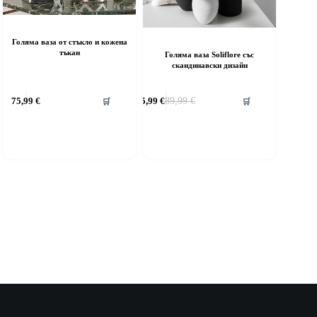
Голяма ваза от стъкло и кожена
тъкан
Голяма ваза Soliflore със
скандинавски дизайн
75,99
€
75,99
€
89,99
€
🛒
🛒
Original
Текущата
price
цена
was:
е:
89,99 €.
75,99 €.