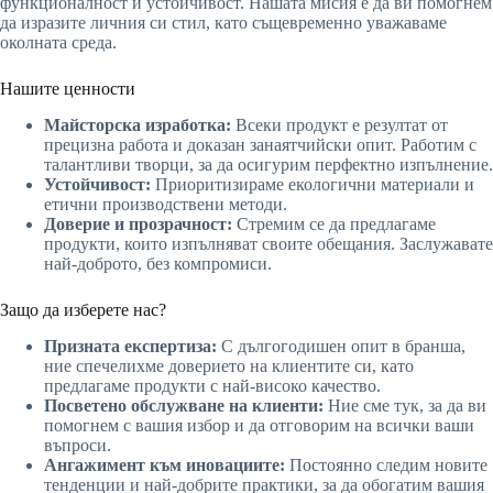
функционалност и устойчивост. Нашата мисия е да ви помогнем
да изразите личния си стил, като същевременно уважаваме
околната среда.
Нашите ценности
Майсторска изработка:
Всеки продукт е резултат от
прецизна работа и доказан занаятчийски опит. Работим с
талантливи творци, за да осигурим перфектно изпълнение.
Устойчивост:
Приоритизираме екологични материали и
етични производствени методи.
Доверие и прозрачност:
Стремим се да предлагаме
продукти, които изпълняват своите обещания. Заслужавате
най-доброто, без компромиси.
Защо да изберете нас?
Призната експертиза:
С дългогодишен опит в бранша,
ние спечелихме доверието на клиентите си, като
предлагаме продукти с най-високо качество.
Посветено обслужване на клиенти:
Ние сме тук, за да ви
помогнем с вашия избор и да отговорим на всички ваши
въпроси.
Ангажимент към иновациите:
Постоянно следим новите
тенденции и най-добрите практики, за да обогатим вашия