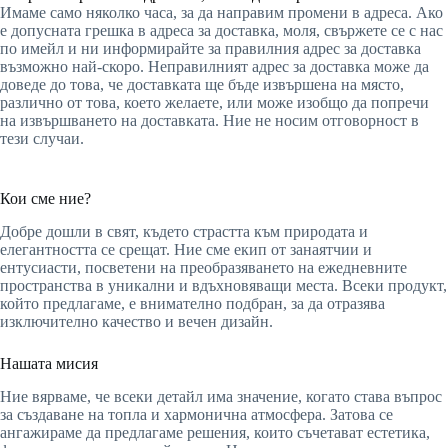
Имаме само няколко часа, за да направим промени в адреса. Ако
е допусната грешка в адреса за доставка, моля, свържете се с нас
по имейл и ни информирайте за правилния адрес за доставка
възможно най-скоро. Неправилният адрес за доставка може да
доведе до това, че доставката ще бъде извършена на място,
различно от това, което желаете, или може изобщо да попречи
на извършването на доставката. Ние не носим отговорност в
тези случаи.
Кои сме ние?
Добре дошли в свят, където страстта към природата и
елегантността се срещат. Ние сме екип от занаятчии и
ентусиасти, посветени на преобразяването на ежедневните
пространства в уникални и вдъхновяващи места. Всеки продукт,
който предлагаме, е внимателно подбран, за да отразява
изключително качество и вечен дизайн.
Нашата мисия
Ние вярваме, че всеки детайл има значение, когато става въпрос
за създаване на топла и хармонична атмосфера. Затова се
ангажираме да предлагаме решения, които съчетават естетика,