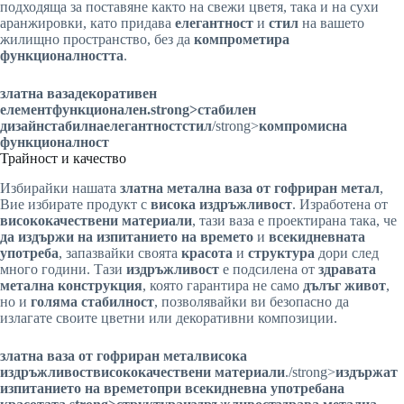
подходяща за поставяне както на свежи цветя, така и на сухи
аранжировки, като придава
елегантност
и
стил
на вашето
жилищно пространство, без да
компрометира
функционалността
.
златна ваза
декоративен
елемент
функционален
.strong>стабилен
дизайн
стабилна
елегантност
стил
/strong>
компромисна
функционалност
Трайност и качество
Избирайки нашата
златна метална ваза от гофриран метал
,
Вие избирате продукт с
висока издръжливост
. Изработена от
висококачествени материали
, тази ваза е проектирана така, че
да издържи на изпитанието на времето
и
всекидневната
употреба
, запазвайки своята
красота
и
структура
дори след
много години. Тази
издръжливост
е подсилена от
здравата
метална конструкция
, която гарантира не само
дълъг живот
,
но и
голяма стабилност
, позволявайки ви безопасно да
излагате своите цветни или декоративни композиции.
златна ваза от гофриран метал
висока
издръжливост
висококачествени материали
./strong>
издържат
изпитанието на времето
при всекидневна употреба
на