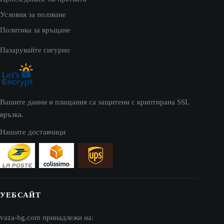
Условия за ползване
Политика за връщане
Пазарувайте сигурно
Вашите данни и плащания са защитени с криптирана SSL
връзка.
Нашите доставчици
УЕБСАЙТ
vaza-bg.com принадлежи на: