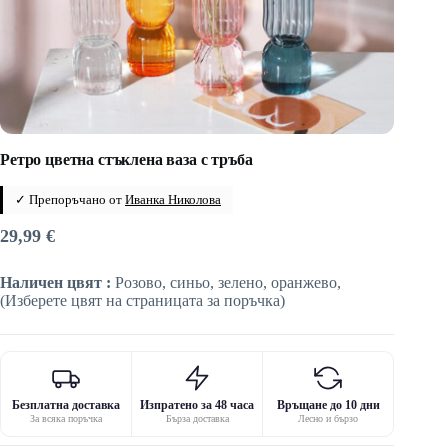
Ретро цветна стъклена ваза с тръба
✓ Препоръчано от
Иванка Николова
29,99
€
Наличен цвят :
Розово, синьо, зелено, оранжево,
(Изберете цвят на страницата за поръчка)
Безплатна доставка
Изпратено за 48 часа
Връщане до 10 дни
За всяка поръчка
Бърза доставка
Лесно и бързо