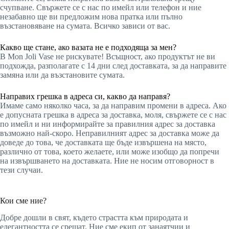
счупване. Свържете се с нас по имейл или телефон и ние
незабавно ще ви предложим нова пратка или пълно
възстановяване на сумата. Всичко зависи от вас.
Какво ще стане, ако вазата не е подходяща за мен?
В Mon Joli Vase не рискувате! Всъщност, ако продуктът не ви
подхожда, разполагате с 14 дни след доставката, за да направите
замяна или да възстановите сумата.
Направих грешка в адреса си, какво да направя?
Имаме само няколко часа, за да направим промени в адреса. Ако
е допусната грешка в адреса за доставка, моля, свържете се с нас
по имейл и ни информирайте за правилния адрес за доставка
възможно най-скоро. Неправилният адрес за доставка може да
доведе до това, че доставката ще бъде извършена на място,
различно от това, което желаете, или може изобщо да попречи
на извършването на доставката. Ние не носим отговорност в
тези случаи.
Кои сме ние?
Добре дошли в свят, където страстта към природата и
елегантността се срещат. Ние сме екип от занаятчии и