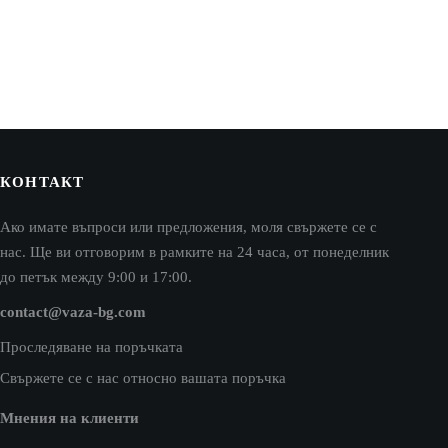
КОНТАКТ
Ако имате въпроси или предложения, моля свържете се с
нас. Ще ви отговорим в рамките на 24 часа, от понеделник
до петък между 9:00 и 17:00.
contact@vaza-bg.com
Проследяване на поръчката
Свържете се с нас относно вашата поръчка
Мнения на клиенти