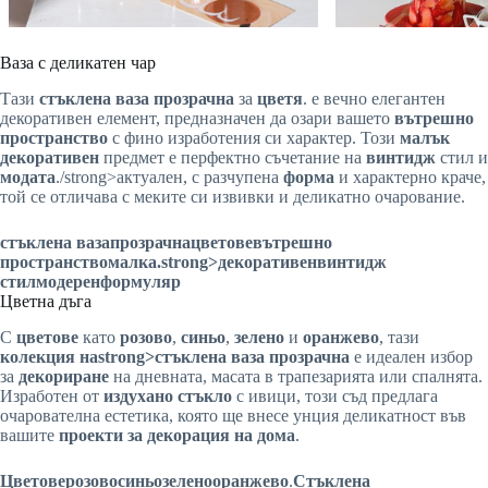
Ваза с деликатен чар
Тази
стъклена ваза
прозрачна
за
цветя
. е вечно елегантен
декоративен елемент, предназначен да озари вашето
вътрешно
пространство
с фино изработения си характер. Този
малък
декоративен
предмет е перфектно съчетание на
винтидж
стил и
модата
./strong>актуален, с разчупена
форма
и характерно краче,
той се отличава с меките си извивки и деликатно очарование.
стъклена ваза
прозрачна
цветове
вътрешно
пространство
малка
.strong>декоративен
винтидж
стил
модерен
формуляр
Цветна дъга
С
цветове
като
розово
,
синьо
,
зелено
и
оранжево
, тази
колекция наstrong>стъклена ваза
прозрачна
е идеален избор
за
декориране
на дневната, масата в трапезарията или спалнята.
Изработен от
издухано стъкло
с ивици, този съд предлага
очарователна естетика, която ще внесе унция деликатност във
вашите
проекти за декорация на дома
.
Цветове
розово
синьо
зелено
оранжево
.
Стъклена