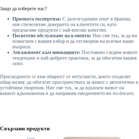
Защо да изберете нас?
Призната експертиза:
С дългогодишен опит в бранша,
ние спечелихме доверието на клиентите си, като
предлагаме продукти с най-високо качество.
Посветено обслужване на клиенти:
Ние сме тук, за да ви
помогнем с вашия избор и да отговорим на всички ваши
въпроси.
Ангажимент към иновациите:
Постоянно следим новите
тенденции и най-добрите практики, за да обогатим вашия
опит.
Присъединете се към общност от ентусиасти, които споделят
обща визия: да обогатят пространствата за живот с автентични и
устойчиви творения. Ние сме тук, за да вдъхнем живот на
вашите вдъхновения и да направим ежедневието ви по-богато.
Свързани продукти