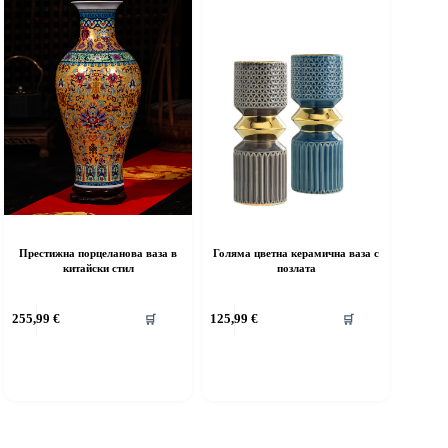
Престижна порцеланова ваза в
Голяма цветна керамична ваза с
китайски стил
позлата
255,99
€
125,99
€
🛒
🛒