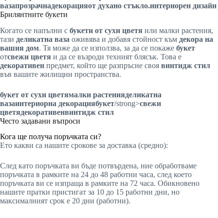
ваза
прозрачна
декорация
от духано стъкло
.интериорен дизайн
Брилянтните букети
Когато се напълни с
букети от сухи цветя
или
малки растения,
тази
деликатна ваза
оживява и добавя стойност към
декора на
вашия дом
. Тя може да се използва, за да се покаже
букет
от
свежи цветя
и да се възроди техният блясък. Това е
декоративен
предмет, който ще разпръсне своя
винтидж стил
във вашите жилищни пространства.
букет от сухи цветя
малки растения
деликатна
ваза
интериорна декорация
букет
/strong>
свежи
цветя
декоративен
винтидж стил
Често задавани въпроси
Кога ще получа поръчката си?
Ето какви са нашите срокове за доставка (средно):
След като поръчката ви бъде потвърдена, ние обработваме
поръчката в рамките на 24 до 48 работни часа, след което
поръчката ви се изпраща в рамките на 72 часа. Обикновено
нашите пратки пристигат за 10 до 15 работни дни, но
максималният срок е 20 дни (работни).