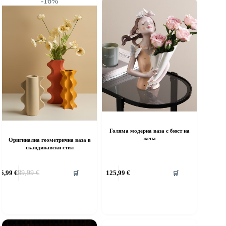
-16%
Голяма модерна ваза с бюст на
жена
Оригинална геометрична ваза в
скандинавски стил
75,99
€
89,99
€
125,99
€
🛒
🛒
Original
Текущата
price
цена
was:
е:
89,99 €.
75,99 €.