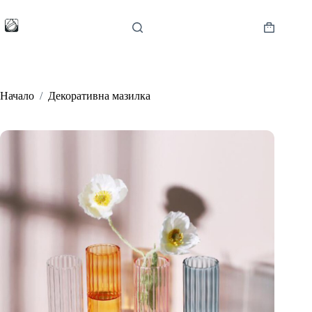
Skip
to
content
Shopping
cart
Начало
/
Декоративна мазилка