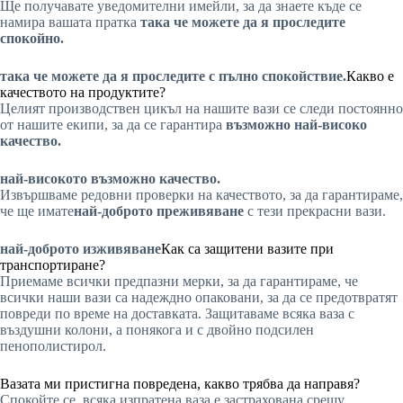
Ще получавате уведомителни имейли, за да знаете къде се
намира вашата пратка
така че можете да я проследите
спокойно.
така че можете да я проследите с пълно спокойствие.
Какво е
качеството на продуктите?
Целият производствен цикъл на нашите вази се следи постоянно
от нашите екипи, за да се гарантира
възможно най-високо
качество.
най-високото възможно качество.
Извършваме редовни проверки на качеството, за да гарантираме,
че ще имате
най-доброто преживяване
с тези прекрасни вази.
най-доброто изживяване
Как са защитени вазите при
транспортиране?
Приемаме всички предпазни мерки, за да гарантираме, че
всички наши вази са надеждно опаковани, за да се предотвратят
повреди по време на доставката. Защитаваме всяка ваза с
въздушни колони, а понякога и с двойно подсилен
пенополистирол.
Вазата ми пристигна повредена, какво трябва да направя?
Спокойте се, всяка изпратена ваза е застрахована срещу