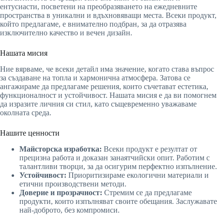
ентусиасти, посветени на преобразяването на ежедневните
пространства в уникални и вдъхновяващи места. Всеки продукт,
който предлагаме, е внимателно подбран, за да отразява
изключително качество и вечен дизайн.
Нашата мисия
Ние вярваме, че всеки детайл има значение, когато става въпрос
за създаване на топла и хармонична атмосфера. Затова се
ангажираме да предлагаме решения, които съчетават естетика,
функционалност и устойчивост. Нашата мисия е да ви помогнем
да изразите личния си стил, като същевременно уважаваме
околната среда.
Нашите ценности
Майсторска изработка:
Всеки продукт е резултат от
прецизна работа и доказан занаятчийски опит. Работим с
талантливи творци, за да осигурим перфектно изпълнение.
Устойчивост:
Приоритизираме екологични материали и
етични производствени методи.
Доверие и прозрачност:
Стремим се да предлагаме
продукти, които изпълняват своите обещания. Заслужавате
най-доброто, без компромиси.