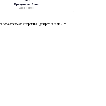
Връщане до 10 дни
Лесно и бързо
ла ваза от стъкло и керамика: декоративни акценти,