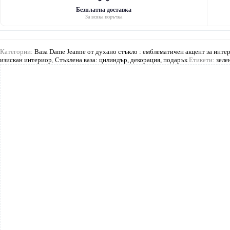
Lady
Jeanne
Безплатна доставка
За всяка поръчка
Категории:
Ваза Dame Jeanne от духано стъкло : емблематичен акцент за инте
изискан интериор
,
Стъклена ваза: цилиндър, декорация, подарък
Етикети:
зеле