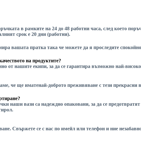
ръчката в рамките на 24 до 48 работни часа, след което поръ
лният срок е 20 дни (работни).
намира вашата пратка
така че можете да я проследите спокойно
качеството на продуктите?
но от нашите екипи, за да се гарантира
възможно най-високо
аме, че ще имате
най-доброто преживяване
с тези прекрасни в
ортиране?
чки наши вази са надеждно опаковани, за да се предотвратят
тирол.
пване. Свържете се с нас по имейл или телефон и ние незаба