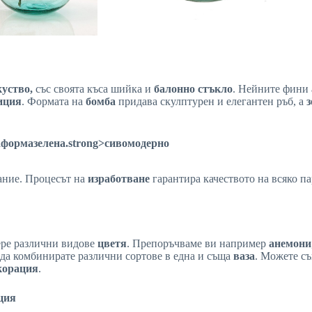
куство,
със своята къса шийка и
балонно стъкло
. Нейните фини 
иция
. Формата на
бомба
придава скулптурен и елегантен ръб, а
з
а
форма
зелена
.strong>сиво
модерно
ание. Процесът на
изработване
гарантира качеството на всяко п
ре различни видове
цветя
. Препоръчваме ви например
анемони
да комбинирате различни сортове в една и съща
ваза
. Можете съ
корация
.
ция