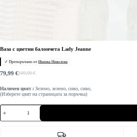
Ваза с цветни балончета Lady Jeanne
✓ Препоръчано от
Иванка Николова
79,99
€
109,99
€
Original
Текущата
price
цена
Наличен цвят :
Зелено, зелено, сиво, сиво,
was:
е:
(Изберете цвят на страницата за поръчка)
109,99 €.
79,99 €.
количество
за
Ваза
с
цветни
балончета