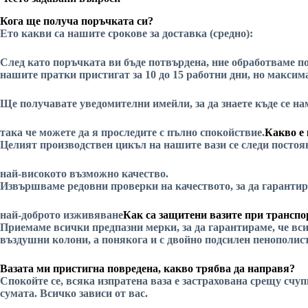
Кога ще получа поръчката си?
Ето какви са нашите срокове за доставка (средно):
След като поръчката ви бъде потвърдена, ние обработваме по
нашите пратки пристигат за 10 до 15 работни дни, но максима
Ще получавате уведомителни имейли, за да знаете къде се 
така че можете да я проследите с пълно спокойствие.
Какво е 
Целият производствен цикъл на нашите вази се следи постоян
най-високото възможно качество.
Извършваме редовни проверки на качеството, за да гарантир
най-доброто изживяване
Как са защитени вазите при трансп
Приемаме всички предпазни мерки, за да гарантираме, че вси
въздушни колони, а понякога и с двойно подсилен пенополис
Вазата ми пристигна повредена, какво трябва да направя?
Спокойте се, всяка изпратена ваза е застрахована срещу счу
сумата. Всичко зависи от вас.