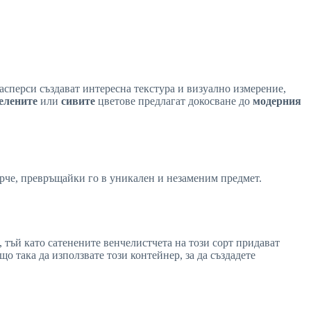
асперси създават интересна текстура и визуално измерение,
елените
или
сивите
цветове предлагат докосване до
модерния
арче, превръщайки го в уникален и незаменим предмет.
, тъй като сатенените венчелистчета на този сорт придават
що така да използвате този контейнер, за да създадете