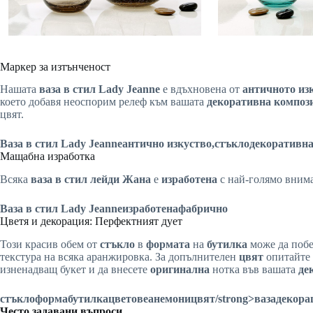
Маркер за изтънченост
Нашата
ваза в стил Lady Jeanne
е вдъхновена от
античното из
което добавя неоспорим релеф към вашата
декоративна композ
цвят.
Ваза в стил Lady Jeanne
антично изкуство,
стъкло
декоративн
Мащабна изработка
Всяка
ваза в стил лейди Жана
е
изработена
с най-голямо вним
Ваза в стил Lady Jeanne
изработена
фабрично
Цветя и декорация: Перфектният дует
Този красив обем от
стъкло
в
формата
на
бутилка
може да побе
текстура на всяка аранжировка. За допълнителен
цвят
опитайте 
изненадващ букет и да внесете
оригинална
нотка във вашата
де
стъкло
форма
бутилка
цветове
анемони
цвят
/strong>
ваза
декора
Често задавани въпроси