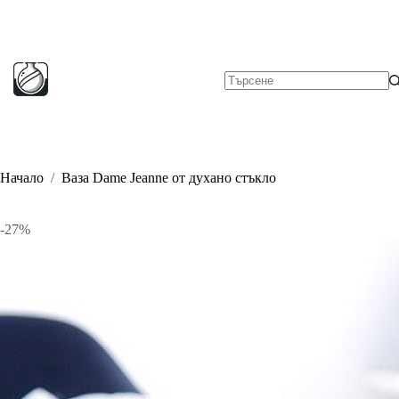
Skip
to
content
No
results
Начало
/
Ваза Dame Jeanne от духано стъкло
-27%