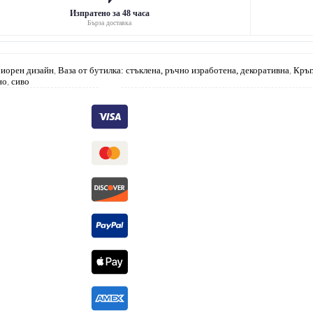
Изпратено за 48 часа
Бърза доставка
риорен дизайн
,
Ваза от бутилка: стъклена, ръчно изработена, декоративна
,
Кръг
но
,
сиво