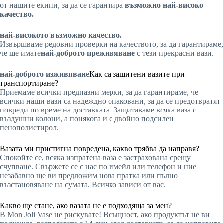
от нашите екипи, за да се гарантира
възможно най-високо
качество.
най-високото възможно качество.
Извършваме редовни проверки на качеството, за да гарантираме,
че ще имате
най-доброто преживяване
с тези прекрасни вази.
най-доброто изживяване
Как са защитени вазите при
транспортиране?
Приемаме всички предпазни мерки, за да гарантираме, че
всички наши вази са надеждно опаковани, за да се предотвратят
повреди по време на доставката. Защитаваме всяка ваза с
въздушни колони, а понякога и с двойно подсилен
пенополистирол.
Вазата ми пристигна повредена, какво трябва да направя?
Спокойте се, всяка изпратена ваза е застрахована срещу
счупване. Свържете се с нас по имейл или телефон и ние
незабавно ще ви предложим нова пратка или пълно
възстановяване на сумата. Всичко зависи от вас.
Какво ще стане, ако вазата не е подходяща за мен?
В Mon Joli Vase не рискувате! Всъщност, ако продуктът не ви