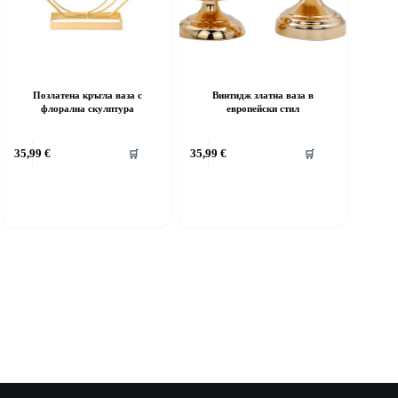
Позлатена кръгла ваза с
Винтидж златна ваза в
флорална скулптура
европейски стил
35,99
€
35,99
€
🛒
🛒