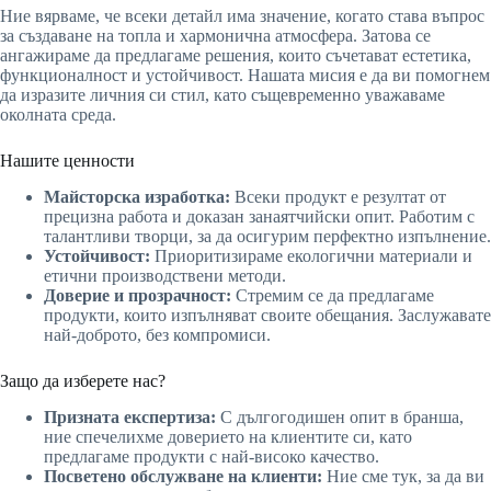
Ние вярваме, че всеки детайл има значение, когато става въпрос
за създаване на топла и хармонична атмосфера. Затова се
ангажираме да предлагаме решения, които съчетават естетика,
функционалност и устойчивост. Нашата мисия е да ви помогнем
да изразите личния си стил, като същевременно уважаваме
околната среда.
Нашите ценности
Майсторска изработка:
Всеки продукт е резултат от
прецизна работа и доказан занаятчийски опит. Работим с
талантливи творци, за да осигурим перфектно изпълнение.
Устойчивост:
Приоритизираме екологични материали и
етични производствени методи.
Доверие и прозрачност:
Стремим се да предлагаме
продукти, които изпълняват своите обещания. Заслужавате
най-доброто, без компромиси.
Защо да изберете нас?
Призната експертиза:
С дългогодишен опит в бранша,
ние спечелихме доверието на клиентите си, като
предлагаме продукти с най-високо качество.
Посветено обслужване на клиенти:
Ние сме тук, за да ви