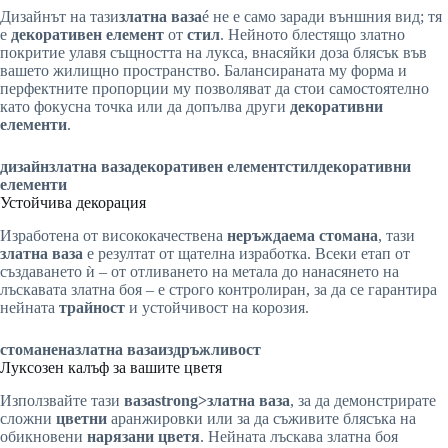
Дизайнът на тази
златна ваза
é не е само заради външния вид; тя
е
декоративен елемент
от
стил
. Нейното блестящо златно
покритие улавя същността на лукса, внасяйки доза блясък във
вашето жилищно пространство. Балансираната му форма и
перфектните пропорции му позволяват да стои самостоятелно
като фокусна точка или да допълва други
декоративни
елементи
.
дизайн
златна ваза
декоративен елемент
стил
декоративни
елементи
Устойчива декорация
Изработена от висококачествена
неръждаема стомана
, тази
златна ваза
е резултат от щателна изработка. Всеки етап от
създаването ѝ – от отливането на метала до нанасянето на
лъскавата златна боя – е строго контролиран, за да се гарантира
нейната
трайност
и устойчивост на корозия.
стоманена
златна ваза
издръжливост
Луксозен калъф за вашите цветя
Използвайте тази
вазаstrong>златна ваза
, за да демонстрирате
сложни
цветни
аранжировки или за да съживите блясъка на
обикновени
нарязани цветя
. Нейната лъскава златна боя