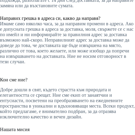
подхожда, разполагате с 14 дни след доставката, за да направите
замяна или да възстановите сумата.
Направих грешка в адреса си, какво да направя?
Имаме само няколко часа, за да направим промени в адреса. Ако
е допусната грешка в адреса за доставка, моля, свържете се с нас
по имейл и ни информирайте за правилния адрес за доставка
възможно най-скоро. Неправилният адрес за доставка може да
доведе до това, че доставката ще бъде извършена на място,
различно от това, което желаете, или може изобщо да попречи
на извършването на доставката. Ние не носим отговорност в
тези случаи.
Кои сме ние?
Добре дошли в свят, където страстта към природата и
елегантността се срещат. Ние сме екип от занаятчии и
ентусиасти, посветени на преобразяването на ежедневните
пространства в уникални и вдъхновяващи места. Всеки продукт,
който предлагаме, е внимателно подбран, за да отразява
изключително качество и вечен дизайн.
Нашата мисия