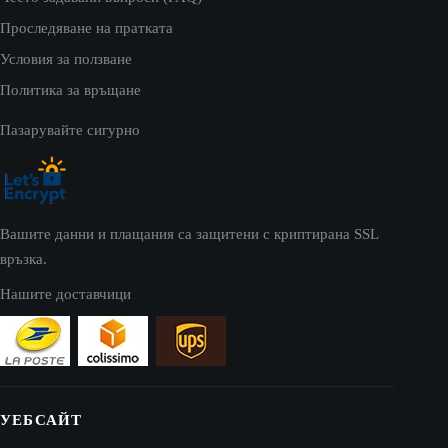
Проследяване на пратката
Условия за ползване
Политика за връщане
Пазарувайте сигурно
Вашите данни и плащания са защитени с криптирана SSL
връзка.
Нашите доставчици
УЕБСАЙТ