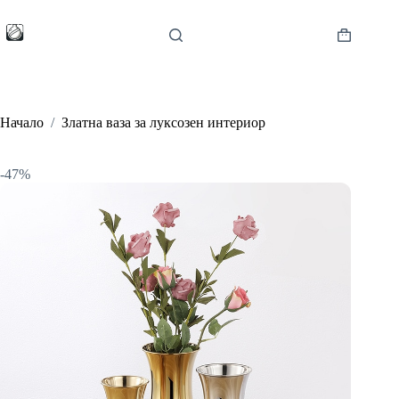
Skip
to
content
Shopping
cart
Начало
/
Златна ваза за луксозен интериор
-47%