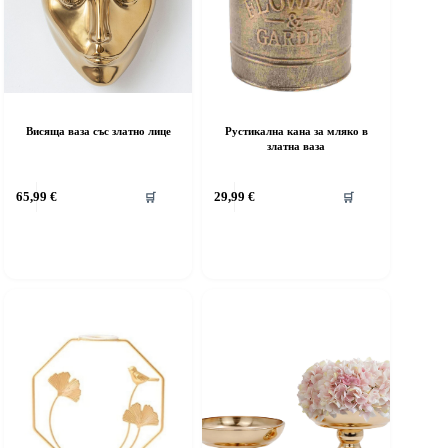
Висяща ваза със златно лице
Рустикална кана за мляко в
златна ваза
65,99
€
29,99
€
🛒
🛒