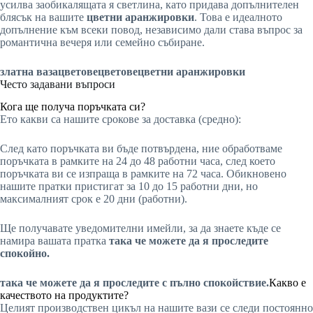
усилва заобикалящата я светлина, като придава допълнителен
блясък на вашите
цветни аранжировки
. Това е идеалното
допълнение към всеки повод, независимо дали става въпрос за
романтична вечеря или семейно събиране.
златна ваза
цветове
цветове
цветни аранжировки
Често задавани въпроси
Кога ще получа поръчката си?
Ето какви са нашите срокове за доставка (средно):
След като поръчката ви бъде потвърдена, ние обработваме
поръчката в рамките на 24 до 48 работни часа, след което
поръчката ви се изпраща в рамките на 72 часа. Обикновено
нашите пратки пристигат за 10 до 15 работни дни, но
максималният срок е 20 дни (работни).
Ще получавате уведомителни имейли, за да знаете къде се
намира вашата пратка
така че можете да я проследите
спокойно.
така че можете да я проследите с пълно спокойствие.
Какво е
качеството на продуктите?
Целият производствен цикъл на нашите вази се следи постоянно