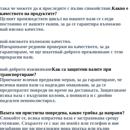
така че можете да я проследите с пълно спокойствие.
Какво е
качеството на продуктите?
Целият производствен цикъл на нашите вази се следи
постоянно от нашите екипи, за да се гарантира
възможно
най-високо качество.
най-високото възможно качество.
Извършваме редовни проверки на качеството, за да
гарантираме, че ще имате
най-доброто преживяване
с тези
прекрасни вази.
най-доброто изживяване
Как са защитени вазите при
транспортиране?
Приемаме всички предпазни мерки, за да гарантираме, че
всички наши вази са надеждно опаковани, за да се
предотвратят повреди по време на доставката. Защитаваме
всяка ваза с въздушни колони, а понякога и с двойно
подсилен пенополистирол.
Вазата ми пристигна повредена, какво трябва да направя?
Спокойте се, всяка изпратена ваза е застрахована срещу
счупване. Свържете се с нас по имейл или телефон и ние
незабавно ще ви предложим нова пратка или пълно