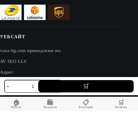
УЕБСАЙТ
vaza-bg.com принадлежи на:
AV SEO LLC
Адрес:
количество
1111B S Governors Ave STE 40127
за
Dover, DE 19904
Ваза
със
USA
🏠
🛍️
📋
🛒
златна
топка
Начало
Продукти
Категории
Количка
и
отражение