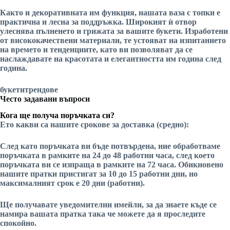
Както и декоративната им функция, нашата ваза с топки е
практична и лесна за поддръжка. Широкият ѝ отвор
улеснява пълненето и грижата за вашите
букети
. Изработени
от висококачествени материали, те устояват на изпитанието
на времето и
тенденциите
, като ви позволяват да се
наслаждавате на красотата и елегантността им година след
година.
букети
трендове
Често задавани въпроси
Кога ще получа поръчката си?
Ето какви са нашите срокове за доставка (средно):
След като поръчката ви бъде потвърдена, ние обработваме
поръчката в рамките на 24 до 48 работни часа, след което
поръчката ви се изпраща в рамките на 72 часа. Обикновено
нашите пратки пристигат за 10 до 15 работни дни, но
максималният срок е 20 дни (работни).
Ще получавате уведомителни имейли, за да знаете къде се
намира вашата пратка
така че можете да я проследите
спокойно.