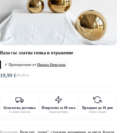
Ваза със златна топка и отражение
✓ Препоръчано от
Иванка Николова
19,99
€
39,99
€
Original
Текущата
price
цена
was:
е:
39,99 €.
19,99 €.
Безплатна доставка
Изпратено за 48 часа
Връщане до 10 дни
За всяка поръчка
Бърза доставка
Лесно и бързо
Категории:
Вази тип „топка“: стъклени, керамични, за цветя
,
Кръгла