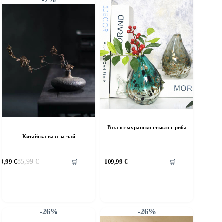
Ваза от муранско стъкло с риба
Китайска ваза за чай
79,99
€
85,99
€
109,99
€
🛒
🛒
Original
Текущата
price
цена
was:
е:
85,99 €.
79,99 €.
-26%
-26%