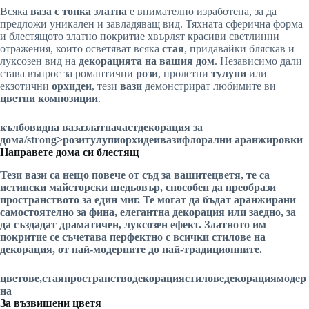
Всяка
ваза с топка
златна
е внимателно изработена, за да
предложи уникален и завладяващ вид. Тяхната сферична форма
и блестящото златно покритие хвърлят красиви светлинни
отражения, които осветяват всяка
стая
, придавайки бляскав и
луксозен вид на
декорацията на вашия дом
. Независимо дали
става въпрос за романтични
рози
, пролетни
тулупи
или
екзотични
орхидеи
, тези
вази
демонстрират любимите ви
цветни композиции
.
кълбовидна ваза
златна
част
декорация за
дома
/strong>
рози
тулупи
орхидеи
вази
флорални аранжировки
Направете дома си блестящ
Тези вази са нещо повече от съд за вашите
цветя,
те са
истински
майсторски шедьовър
, способен да преобрази
пространството
за един миг. Те могат да бъдат аранжирани
самостоятелно за фина, елегантна
декорация
или заедно, за
да създадат драматичен, луксозен ефект. Златното им
покритие се съчетава перфектно с всички
стилове
на
декорация
, от най-модерните
до най-традиционните.
цветове,
стая
пространство
декорация
стилове
декорация
модер
на
За възвишени цветя