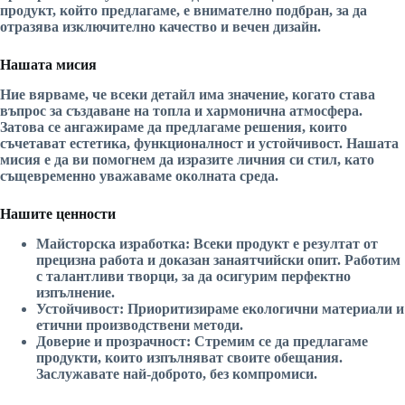
продукт, който предлагаме, е внимателно подбран, за да
отразява изключително качество и вечен дизайн.
Нашата мисия
Ние вярваме, че всеки детайл има значение, когато става
въпрос за създаване на топла и хармонична атмосфера.
Затова се ангажираме да предлагаме решения, които
съчетават естетика, функционалност и устойчивост. Нашата
мисия е да ви помогнем да изразите личния си стил, като
същевременно уважаваме околната среда.
Нашите ценности
Майсторска изработка:
Всеки продукт е резултат от
прецизна работа и доказан занаятчийски опит. Работим
с талантливи творци, за да осигурим перфектно
изпълнение.
Устойчивост:
Приоритизираме екологични материали и
етични производствени методи.
Доверие и прозрачност:
Стремим се да предлагаме
продукти, които изпълняват своите обещания.
Заслужавате най-доброто, без компромиси.