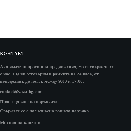
КОНТАКТ
Ако имате въпроси или предложения, моля свържете се
с нас. Ще ви отговорим в рамките на 24 часа, от
понеделник до петък между 9:00 и 17:00.
contact@vaza-bg.com
Проследяване на поръчката
Свържете се с нас относно вашата поръчка
Мнения на клиенти