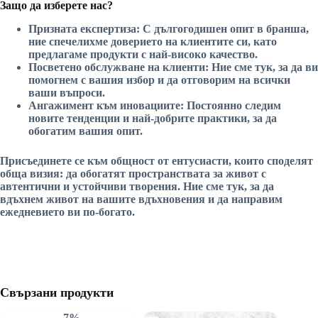
Защо да изберете нас?
Призната експертиза:
С дългогодишен опит в бранша,
ние спечелихме доверието на клиентите си, като
предлагаме продукти с най-високо качество.
Посветено обслужване на клиенти:
Ние сме тук, за да ви
помогнем с вашия избор и да отговорим на всички
ваши въпроси.
Ангажимент към иновациите:
Постоянно следим
новите тенденции и най-добрите практики, за да
обогатим вашия опит.
Присъединете се към общност от ентусиасти, които споделят
обща визия: да обогатят пространствата за живот с
автентични и устойчиви творения. Ние сме тук, за да
вдъхнем живот на вашите вдъхновения и да направим
ежедневието ви по-богато.
Свързани продукти
-7%