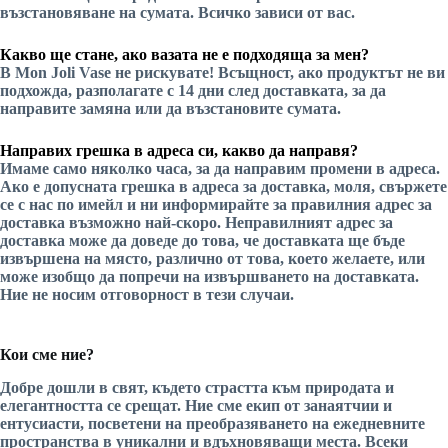
възстановяване на сумата. Всичко зависи от вас.
Какво ще стане, ако вазата не е подходяща за мен?
В Mon Joli Vase не рискувате! Всъщност, ако продуктът не ви
подхожда, разполагате с 14 дни след доставката, за да
направите замяна или да възстановите сумата.
Направих грешка в адреса си, какво да направя?
Имаме само няколко часа, за да направим промени в адреса.
Ако е допусната грешка в адреса за доставка, моля, свържете
се с нас по имейл и ни информирайте за правилния адрес за
доставка възможно най-скоро. Неправилният адрес за
доставка може да доведе до това, че доставката ще бъде
извършена на място, различно от това, което желаете, или
може изобщо да попречи на извършването на доставката.
Ние не носим отговорност в тези случаи.
Кои сме ние?
Добре дошли в свят, където страстта към природата и
елегантността се срещат. Ние сме екип от занаятчии и
ентусиасти, посветени на преобразяването на ежедневните
пространства в уникални и вдъхновяващи места. Всеки