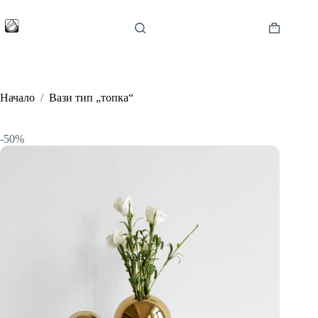
Skip
to
content
Shopping
cart
Начало
/
Вази тип „топка“
-50%