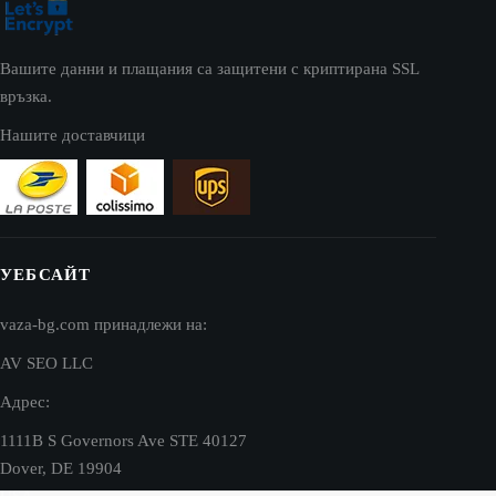
Вашите данни и плащания са защитени с криптирана SSL
връзка.
Нашите доставчици
УЕБСАЙТ
vaza-bg.com принадлежи на:
AV SEO LLC
Адрес:
1111B S Governors Ave STE 40127
Dover, DE 19904
USA