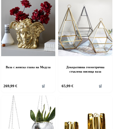
Ваза с женска глава на Медуза
Декоративна геометрична
стъклена висяща ваза
269,99
€
65,99
€
🛒
🛒