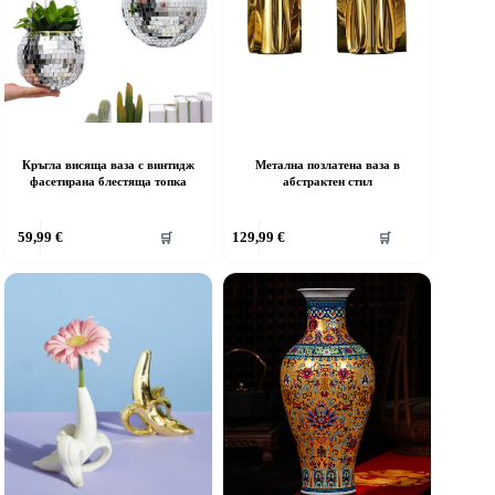
Кръгла висяща ваза с винтидж
Метална позлатена ваза в
фасетирана блестяща топка
абстрактен стил
59,99
€
129,99
€
🛒
🛒