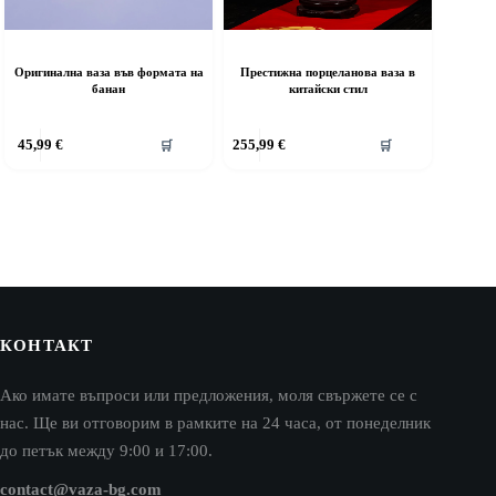
Оригинална ваза във формата на
Престижна порцеланова ваза в
банан
китайски стил
45,99
€
255,99
€
🛒
🛒
КОНТАКТ
Ако имате въпроси или предложения, моля свържете се с
нас. Ще ви отговорим в рамките на 24 часа, от понеделник
до петък между 9:00 и 17:00.
contact@vaza-bg.com