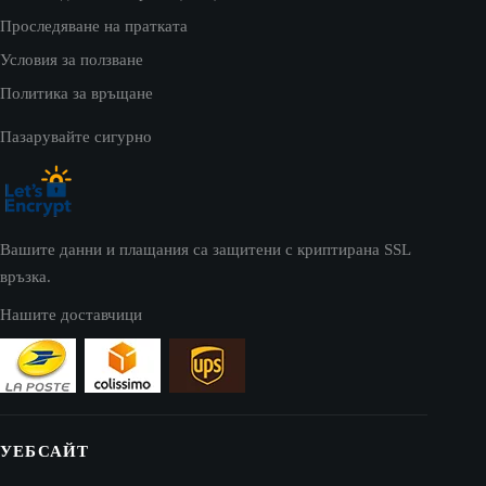
Проследяване на пратката
Условия за ползване
Политика за връщане
Пазарувайте сигурно
Вашите данни и плащания са защитени с криптирана SSL
връзка.
Нашите доставчици
УЕБСАЙТ