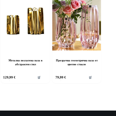
Метална позлатена ваза в
Прозрачна геометрична ваза от
абстрактен стил
цветно стъкло
129,99
€
79,99
€
🛒
🛒