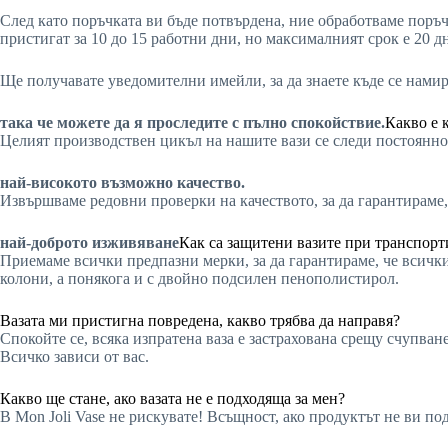
След като поръчката ви бъде потвърдена, ние обработваме поръч
пристигат за 10 до 15 работни дни, но максималният срок е 20 д
Ще получавате уведомителни имейли, за да знаете къде се нами
така че можете да я проследите с пълно спокойствие.
Какво е 
Целият производствен цикъл на нашите вази се следи постоянно 
най-високото възможно качество.
Извършваме редовни проверки на качеството, за да гарантираме,
най-доброто изживяване
Как са защитени вазите при транспорт
Приемаме всички предпазни мерки, за да гарантираме, че всички
колони, а понякога и с двойно подсилен пенополистирол.
Вазата ми пристигна повредена, какво трябва да направя?
Спокойте се, всяка изпратена ваза е застрахована срещу счупва
Всичко зависи от вас.
Какво ще стане, ако вазата не е подходяща за мен?
В Mon Joli Vase не рискувате! Всъщност, ако продуктът не ви под