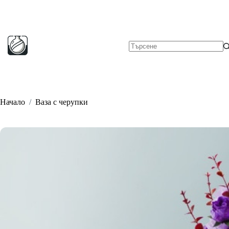
Skip
to
content
No
results
Начало
/
Ваза с черупки