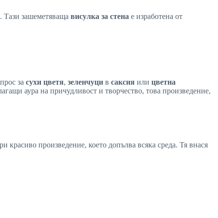
. Тази зашеметяваща
висулка за стена
е изработена от
ъпрос за
сухи цветя
,
зеленчуци
в
саксия
или
цветна
лагащи аура на причудливост и творчество, това произведение,
и красиво произведение, което допълва всяка среда. Тя внася