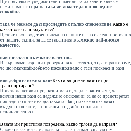
Ще получавате уведомителни имейли, за да знаете къде се
намира вашата пратка
така че можете да я проследите
спокойно.
така че можете да я проследите с пълно спокойствие.
Какво е
качеството на продуктите?
Целият производствен цикъл на нашите вази се следи постоянно
от нашите екипи, за да се гарантира
възможно най-високо
качество.
най-високото възможно качество.
Извършваме редовни проверки на качеството, за да гарантираме,
че ще имате
най-доброто преживяване
с тези прекрасни вази.
най-доброто изживяване
Как са защитени вазите при
транспортиране?
Приемаме всички предпазни мерки, за да гарантираме, че
всички наши вази са надеждно опаковани, за да се предотвратят
повреди по време на доставката. Защитаваме всяка ваза с
въздушни колони, а понякога и с двойно подсилен
пенополистирол.
Вазата ми пристигна повредена, какво трябва да направя?
Спокойте се, всяка изпратена ваза е застрахована срещу