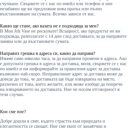
счупване. Свържете се с нас по имейл или телефон и ние
незабавно ще ви предложим нова пратка или пълно
възстановяване на сумата. Всичко зависи от вас.
Какво ще стане, ако вазата не е подходяща за мен?
В Mon Joli Vase не рискувате! Всъщност, ако продуктът не ви
подхожда, разполагате с 14 дни след доставката, за да направите
замяна или да възстановите сумата.
Направих грешка в адреса си, какво да направя?
Имаме само няколко часа, за да направим промени в адреса. Ако
е допусната грешка в адреса за доставка, моля, свържете се с нас
по имейл и ни информирайте за правилния адрес за доставка
възможно най-скоро. Неправилният адрес за доставка може да
доведе до това, че доставката ще бъде извършена на място,
различно от това, което желаете, или може изобщо да попречи
на извършването на доставката. Ние не носим отговорност в
тези случаи.
Кои сме ние?
Добре дошли в свят, където страстта към природата и
елегантността се срещат. Ние сме екип от занаятчии и