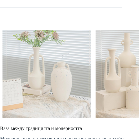
Ваза между традицията и модерността
Модернизираната
гръцка ваза
предлага уникален дизайн,