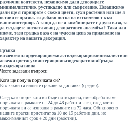
различни контексти, независимо дали
декорирате
минималистично
, рустикално или съвременно. Независимо
дали ще я гарнирате с
свежи цветя
,
сухи растения
или ще я
оставите празна, тя добавя нотка на изтънченост към
вашия
интериор
. А защо да не я комбинирате с други
вази
, за
да създадете впечатляващ
декоративен
ансамбъл? Така или
иначе, тази
гръцка ваза
е на чудесна цена за придаване на
характер на вашата
декорация
.
Гръцка
ваза
екземпляр
декорация
маса
стил
декорация
минималистичн
а
свежи цветя
сухи
интериорни
вази
декоративни
Гръцка
ваза
декоративна
Често задавани въпроси
Кога ще получа поръчката си?
Ето какви са нашите срокове за доставка (средно):
След като поръчката ви бъде потвърдена, ние обработваме
поръчката в рамките на 24 до 48 работни часа, след което
поръчката ви се изпраща в рамките на 72 часа. Обикновено
нашите пратки пристигат за 10 до 15 работни дни, но
максималният срок е 20 дни (работни).