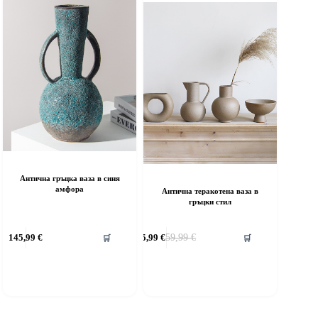
Антична гръцка ваза в синя
амфора
Антична теракотена ваза в
гръцки стил
145,99
€
45,99
€
59,99
€
🛒
🛒
Original
Текущата
price
цена
was:
е:
59,99 €.
45,99 €.