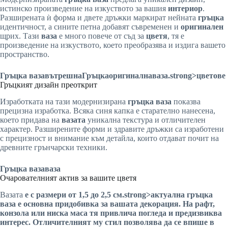
истинско произведение на изкуството за вашия
интериор
.
Разширената ѝ форма и двете дръжки маркират нейната
гръцка
идентичност, а сините петна добавят съвременен и
оригинален
щрих. Тази
ваза
е много повече от съд за
цветя
, тя е
произведение на изкуството, което преобразява и издига вашето
пространство.
Гръцка ваза
вътрешна
Гръцка
оригинална
ваза
.strong>цветове
Гръцкият дизайн преоткрит
Изработката на тази модернизирана
гръцка ваза
показва
прецизна изработка. Всяка синя капка е старателно нанесена,
което придава на
вазата
уникална текстура и отличителен
характер. Разширените форми и здравите дръжки са изработени
с прецизност и внимание към детайла, които отдават почит на
древните грънчарски техники.
Гръцка ваза
ваза
Очарователният актив за вашите цветя
Вазата
е с размери от 1,5 до 2,5 см.strong>актуална гръцка
ваза
е
основна придобивка
за вашата
декорация
. На рафт,
конзола или ниска
маса
тя привлича погледа и предизвиква
интерес. Отличителният му
стил
позволява да се впише в