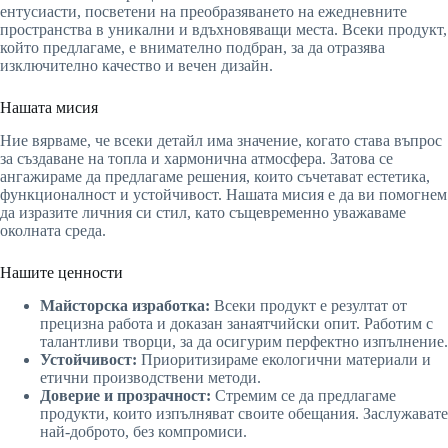
ентусиасти, посветени на преобразяването на ежедневните
пространства в уникални и вдъхновяващи места. Всеки продукт,
който предлагаме, е внимателно подбран, за да отразява
изключително качество и вечен дизайн.
Нашата мисия
Ние вярваме, че всеки детайл има значение, когато става въпрос
за създаване на топла и хармонична атмосфера. Затова се
ангажираме да предлагаме решения, които съчетават естетика,
функционалност и устойчивост. Нашата мисия е да ви помогнем
да изразите личния си стил, като същевременно уважаваме
околната среда.
Нашите ценности
Майсторска изработка:
Всеки продукт е резултат от
прецизна работа и доказан занаятчийски опит. Работим с
талантливи творци, за да осигурим перфектно изпълнение.
Устойчивост:
Приоритизираме екологични материали и
етични производствени методи.
Доверие и прозрачност:
Стремим се да предлагаме
продукти, които изпълняват своите обещания. Заслужавате
най-доброто, без компромиси.