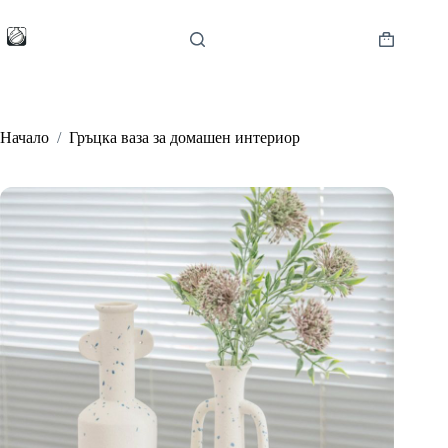
Skip
to
content
Shopping
cart
Начало
/
Гръцка ваза за домашен интериор