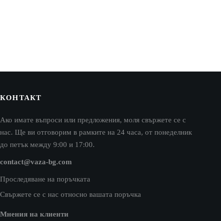
КОНТАКТ
Ако имате въпроси или предложения, моля свържете се с
нас. Ще ви отговорим в рамките на 24 часа, от понеделник
до петък между 9:00 и 17:00.
contact@vaza-bg.com
Проследяване на поръчката
Свържете се с нас относно вашата поръчка
Мнения на клиенти