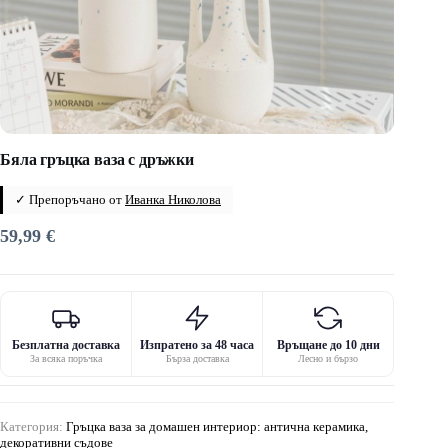
Бяла гръцка ваза с дръжки
✓ Препоръчано от
Иванка Николова
59,99
€
Безплатна доставка
Изпратено за 48 часа
Връщане до 10 дни
За всяка поръчка
Бърза доставка
Лесно и бързо
Категория:
Гръцка ваза за домашен интериор: антична керамика,
декоративни съдове