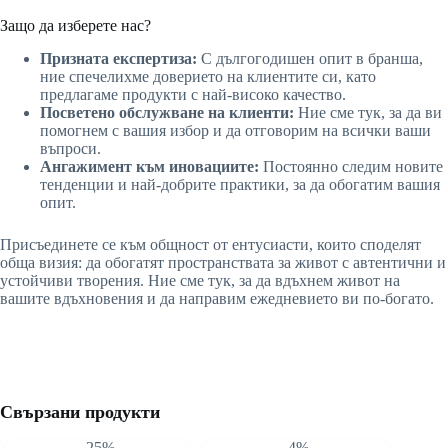
Защо да изберете нас?
Призната експертиза:
С дългогодишен опит в бранша,
ние спечелихме доверието на клиентите си, като
предлагаме продукти с най-високо качество.
Посветено обслужване на клиенти:
Ние сме тук, за да ви
помогнем с вашия избор и да отговорим на всички ваши
въпроси.
Ангажимент към иновациите:
Постоянно следим новите
тенденции и най-добрите практики, за да обогатим вашия
опит.
Присъединете се към общност от ентусиасти, които споделят
обща визия: да обогатят пространствата за живот с автентични и
устойчиви творения. Ние сме тук, за да вдъхнем живот на
вашите вдъхновения и да направим ежедневието ви по-богато.
Свързани продукти
-25%
-4%