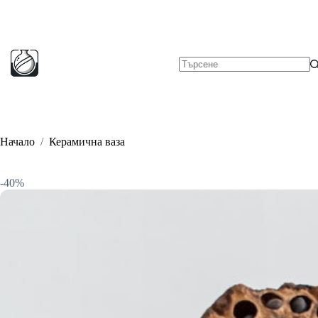
Skip
to
content
No
results
Начало
/
Керамична ваза
-40%