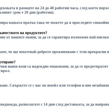
ръчката в рамките на 24 до 48 работни часа, след което поръ
лният срок е 20 дни (работни).
намира вашата пратка
така че можете да я проследите спокойно
качеството на продуктите?
но от нашите екипи, за да се гарантира
възможно най-високо
аме, че ще имате
най-доброто преживяване
с тези прекрасни в
ортиране?
чки наши вази са надеждно опаковани, за да се предотвратят
тирол.
пване. Свържете се с нас по имейл или телефон и ние незаба
 подхожда, разполагате с 14 дни след доставката, за да напра