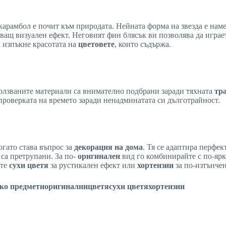
арамбол е почит към природата. Нейната форма на звезда е наме
ващ визуален ефект. Неговият фин блясък ви позволява да играет
а изпъкне красотата на
цветовете
, които съдържа.
олзваните материали са внимателно подбрани заради тяхната
тр
роверката на времето заради ненадминатата си дълготрайност.
огато става въпрос за
декорация на дома
. Тя се адаптира перфе
е са претрупани. За по-
оригинален
вид го комбинирайте с по-ярк
ете
сухи цветя
за рустикален ефект или
хортензии
за по-изтънчен
ко предмети
оригинални
цветя
сухи цветя
хортензии