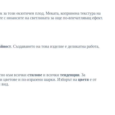
к за този екзотичен плод. Меката, копринена текстура на
е с нюансите на светлината за още по-впечатляващ ефект.
айност
. Създаването на това изделие е деликатна работа,
ктно към всички
стилове
и всички
тенденции
. За
и цветове и по-изразени шарки. Изборът на
цветя
е от
 вид.