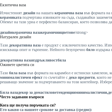
Екзотична ваза
Изчистеният
дизайн
на нашата
керамична ваза
във формата на к
керамиката
подчертава извивките на съда, създавайки зашеметя
Обемът на тази урна е перфектно балансиран, което позволява д
дизайн
керамична ваза
керамични
цветове
/strong>
Натурален дизайн
Тази
декоративна ваза
е продукт с изключително качество. Изп
изискваща опит и търпение. Нейното безупречно
бяло
издържа п
декоративна ваза
издръжливост
бяла
Оживете цветята си
Тази
бяла ваза
във формата на карамбол е истински хамелеон, к
минималистичен ефект
го съчетайте с
деко предмети
, които н
решаващо значение за подчертаването на този контейнер. Избер
Бяла ваза
декор за дома
стилове
тенденции
минималистични,
де
Често задавани въпроси
Кога ще получа поръчката си?
Ето какви са нашите срокове за доставка (средно):