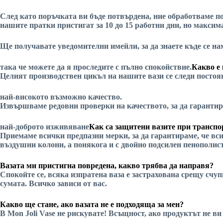
След като поръчката ви бъде потвърдена, ние обработваме по
нашите пратки пристигат за 10 до 15 работни дни, но максима
Ще получавате уведомителни имейли, за да знаете къде се 
така че можете да я проследите с пълно спокойствие.
Какво е 
Целият производствен цикъл на нашите вази се следи постоян
най-високото възможно качество.
Извършваме редовни проверки на качеството, за да гарантир
най-доброто изживяване
Как са защитени вазите при трансп
Приемаме всички предпазни мерки, за да гарантираме, че вси
въздушни колони, а понякога и с двойно подсилен пенополис
Вазата ми пристигна повредена, какво трябва да направя?
Спокойте се, всяка изпратена ваза е застрахована срещу счу
сумата. Всичко зависи от вас.
Какво ще стане, ако вазата не е подходяща за мен?
В Mon Joli Vase не рискувате! Всъщност, ако продуктът не ви