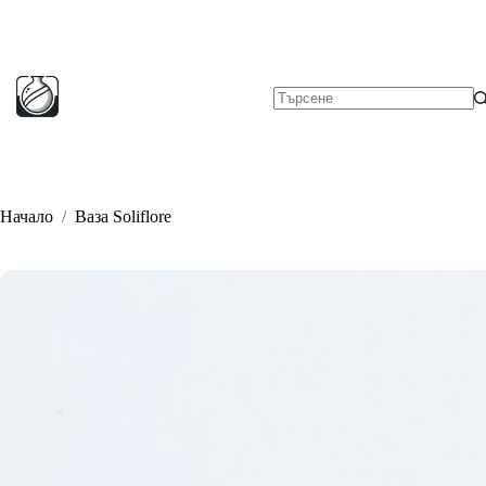
Skip
to
content
No
results
Начало
/
Ваза Soliflore