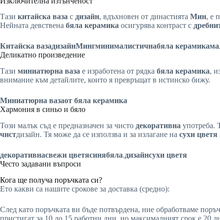
Изключителна изтънченост
Тази
китайска ваза
с
дизайн
, вдъхновен от династията
Мин
, е
Нейната девствена
бяла керамика
осигурява контраст с
дребни
Китайска ваза
дизайн
Минг
минималистична
бяла керамика
ма
Деликатно произведение
Тази
миниатюрна ваза
е изработена от рядка
бяла керамика
, 
внимание към детайлите, които я превръщат в истинско бижу.
Миниатюрна ваза
от бяла керамика
Хармония в синьо и бяло
Този малък съд е предназначен за чисто
декоративна
употреба. 
чист
дизайн. Тя може да се използва и за излагане на
сухи цветя
декоративна
свежи цветя
синя
бяла
.
дизайн
сухи цветя
Често задавани въпроси
Кога ще получа поръчката си?
Ето какви са нашите срокове за доставка (средно):
След като поръчката ви бъде потвърдена, ние обработваме поръч
пристигат за 10 до 15 работни дни, но максималният срок е 20 д