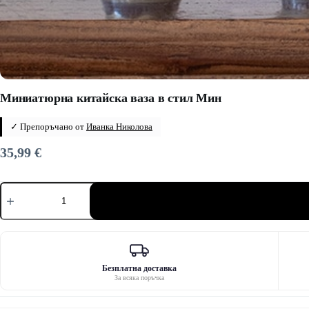
Миниатюрна китайска ваза в стил Мин
✓ Препоръчано от
Иванка Николова
35,99
€
количество
за
Миниатюрна
китайска
ваза
в
стил
Мин
Безплатна доставка
За всяка поръчка