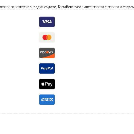
тични, за интериор, редки съдове
,
Китайска ваза : автентични антични и съвре