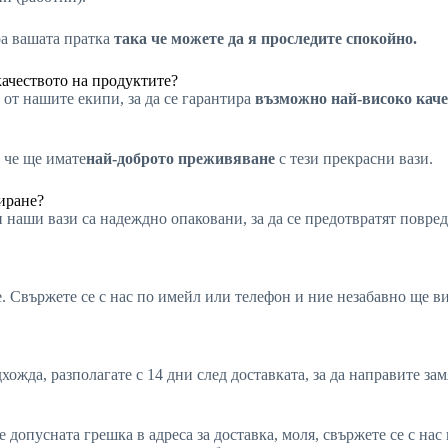
ра вашата пратка
така че можете да я проследите спокойно.
качеството на продуктите?
от нашите екипи, за да се гарантира
възможно най-високо каче
 че ще имате
най-доброто преживяване
с тези прекрасни вази.
иране?
 наши вази са надеждно опаковани, за да се предотвратят повред
не. Свържете се с нас по имейл или телефон и ние незабавно ще 
хожда, разполагате с 14 дни след доставката, за да направите за
е допусната грешка в адреса за доставка, моля, свържете се с на