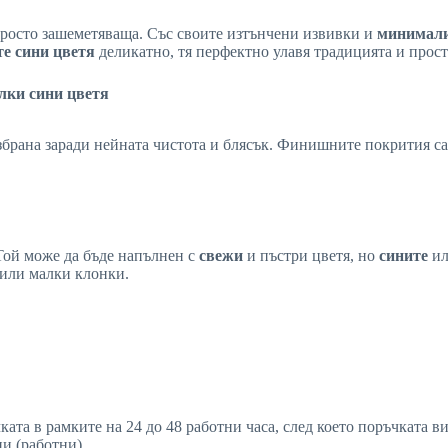
 просто зашеметяваща. Със своите изтънчени извивки и
минимали
те сини цветя
деликатно, тя перфектно улавя традицията и прост
лки сини цветя
избрана заради нейната чистота и блясък. Финишните покрития са
Той може да бъде напълнен с
свежи
и пъстри цветя, но
сините
и
или малки клонки.
ката в рамките на 24 до 48 работни часа, след което поръчката 
ни (работни).