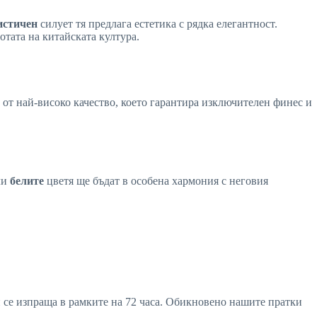
стичен
силует тя предлага естетика с рядка елегантност.
отата на китайската култура.
 от най-високо качество, което гарантира изключителен финес и
ли
белите
цветя ще бъдат в особена хармония с неговия
ви се изпраща в рамките на 72 часа. Обикновено нашите пратки