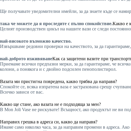
Ще получавате уведомителни имейли, за да знаете къде се нами
така че можете да я проследите с пълно спокойствие.
Какво е 
Целият производствен цикъл на нашите вази се следи постоянно 
най-високото възможно качество.
Извършваме редовни проверки на качеството, за да гарантираме,
най-доброто изживяване
Как са защитени вазите при транспорт
Приемаме всички предпазни мерки, за да гарантираме, че всички
колони, а понякога и с двойно подсилен пенополистирол.
Вазата ми пристигна повредена, какво трябва да направя?
Спокойте се, всяка изпратена ваза е застрахована срещу счупва
Всичко зависи от вас.
Какво ще стане, ако вазата не е подходяща за мен?
В Mon Joli Vase не рискувате! Всъщност, ако продуктът не ви под
Направих грешка в адреса си, какво да направя?
Имаме само няколко часа, за да направим промени в адреса. Ако 