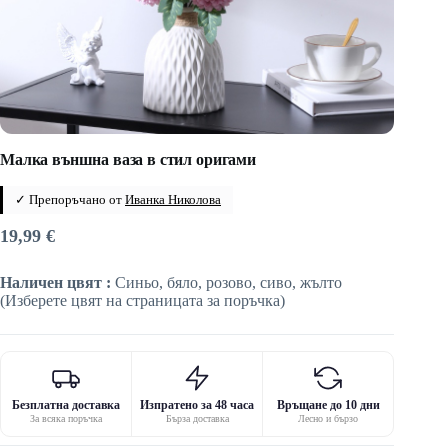
Малка външна ваза в стил оригами
✓ Препоръчано от
Иванка Николова
19,99
€
Наличен цвят :
Синьо, бяло, розово, сиво, жълто
(Изберете цвят на страницата за поръчка)
Безплатна доставка
Изпратено за 48 часа
Връщане до 10 дни
За всяка поръчка
Бърза доставка
Лесно и бързо