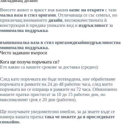
Завладяващ дизайн
Внесете живот и яркост във вашия
оазис на открито
с тази
малка ваза в стил оригами
. Отличаваща се със семпъл, но
привличащ вниманието
дизайн
, висококачествената ѝ
конструкция ѝ придава уникален вид и
издръжливост
за
минимална поддръжка
.
външна
малка ваза в стил оригами
дизайн
издръжливост
на
минимална поддръжка.
Често задавани въпроси
Кога ще получа поръчката си?
Ето какви са нашите срокове за доставка (средно):
След като поръчката ви бъде потвърдена, ние обработваме
поръчката в рамките на 24 до 48 работни часа, след което
поръчката ви се изпраща в рамките на 72 часа. Обикновено
нашите пратки пристигат за 10 до 15 работни дни, но
максималният срок е 20 дни (работни).
Ще получавате уведомителни имейли, за да знаете къде се
намира вашата пратка
така че можете да я проследявате
спокойно.