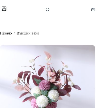
Skip
to
content
Shopping
cart
Начало
/
Външни вази