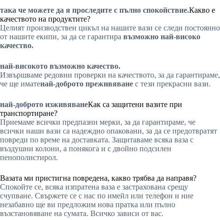
така че можете да я проследите с пълно спокойствие.
Какво е
качеството на продуктите?
Целият производствен цикъл на нашите вази се следи постоянно
от нашите екипи, за да се гарантира
възможно най-високо
качество.
най-високото възможно качество.
Извършваме редовни проверки на качеството, за да гарантираме,
че ще имате
най-доброто преживяване
с тези прекрасни вази.
най-доброто изживяване
Как са защитени вазите при
транспортиране?
Приемаме всички предпазни мерки, за да гарантираме, че
всички наши вази са надеждно опаковани, за да се предотвратят
повреди по време на доставката. Защитаваме всяка ваза с
въздушни колони, а понякога и с двойно подсилен
пенополистирол.
Вазата ми пристигна повредена, какво трябва да направя?
Спокойте се, всяка изпратена ваза е застрахована срещу
счупване. Свържете се с нас по имейл или телефон и ние
незабавно ще ви предложим нова пратка или пълно
възстановяване на сумата. Всичко зависи от вас.