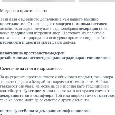
Модерна и практична ваза
Тази
ваза
е идеалното допълнение към вашето
външно
пространство
. Отличаващ се с
модерен
и
минималистичен
дизайн, този здрав, нечуплив съд подобрява
декорацията
на
всяка
градина
или вътрешен двор. Цветовата му палитра е
вдъхновена от природата и осигурява пролетен вид, в който
растенията
и
цветята
могат да разцъфнат.
ваза
външно пространство
модерен
дизайн
минималистичен
декорация
градина
растения
цветове
Съчетание на стил и издръжливост
За да украсите пространството с обикновен предмет, тази опора
за цветя предлага безкрайни творчески възможности. Нейната
гъвкавост означава, че може да се използва като традиционен
контейнер за
букет цветя
или просто като централен елемент на
декорацията ви
в
солифлора
. Той има широка гама от
цветове
,
така че лесно може да се съчетае с други елементи.
цветен букет
Вашата декорация
солифлор
цветове