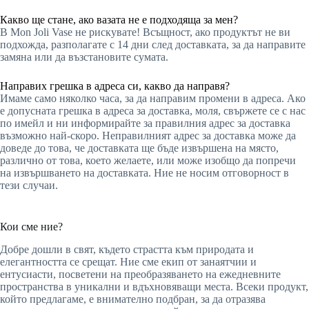
Какво ще стане, ако вазата не е подходяща за мен?
В Mon Joli Vase не рискувате! Всъщност, ако продуктът не ви
подхожда, разполагате с 14 дни след доставката, за да направите
замяна или да възстановите сумата.
Направих грешка в адреса си, какво да направя?
Имаме само няколко часа, за да направим промени в адреса. Ако
е допусната грешка в адреса за доставка, моля, свържете се с нас
по имейл и ни информирайте за правилния адрес за доставка
възможно най-скоро. Неправилният адрес за доставка може да
доведе до това, че доставката ще бъде извършена на място,
различно от това, което желаете, или може изобщо да попречи
на извършването на доставката. Ние не носим отговорност в
тези случаи.
Кои сме ние?
Добре дошли в свят, където страстта към природата и
елегантността се срещат. Ние сме екип от занаятчии и
ентусиасти, посветени на преобразяването на ежедневните
пространства в уникални и вдъхновяващи места. Всеки продукт,
който предлагаме, е внимателно подбран, за да отразява