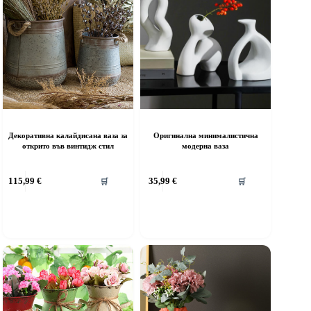
Декоративна калайдисана ваза за
Оригинална минималистична
открито във винтидж стил
модерна ваза
115,99
€
35,99
€
🛒
🛒