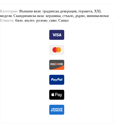
Категории:
Външни вази: градинска декорация, теракота, XXL
модели
,
Скандинавска ваза: керамика, стъкло, дърво, минимализъм
Етикети:
бяло
,
жълто
,
розово
,
сиво
,
Синьо