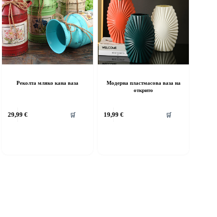
Реколта мляко кана ваза
Модерна пластмасова ваза на
открито
29,99
€
19,99
€
🛒
🛒