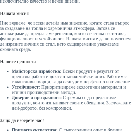
изключително качество и вечен дизайн.
Нашата мисия
Ние вярваме, че всеки детайл има значение, когато става въпрос
за създаване на топла и хармонична атмосфера. Затова се
ангажираме да предлагаме решения, които съчетават естетика,
функционалност и устойчивост. Нашата мисия е да ви помогнем
да изразите личния си стил, като същевременно уважаваме
околната среда.
Нашите ценности
Майсторска изработка:
Всеки продукт е резултат от
прецизна работа и доказан занаятчийски опит. Работим с
талантливи творци, за да осигурим перфектно изпълнение.
Устойчивост:
Приоритизираме екологични материали и
етични производствени методи.
Доверие и прозрачност:
Стремим се да предлагаме
продукти, които изпълняват своите обещания. Заслужавате
най-доброто, без компромиси.
Защо да изберете нас?
Призната експертиза:
С дългогодишен опит в бранша,