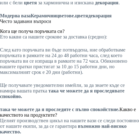
или с бели
цветя
за хармонична и изискана
декорация
.
Модерна ваза
Керамични
цветове
.цветя
декорация
Често задавани въпроси
Кога ще получа поръчката си?
Ето какви са нашите срокове за доставка (средно):
След като поръчката ви бъде потвърдена, ние обработваме
поръчката в рамките на 24 до 48 работни часа, след което
поръчката ви се изпраща в рамките на 72 часа. Обикновено
нашите пратки пристигат за 10 до 15 работни дни, но
максималният срок е 20 дни (работни).
Ще получавате уведомителни имейли, за да знаете къде се
намира вашата пратка
така че можете да я проследявате
спокойно.
така че можете да я проследите с пълно спокойствие.
Какво е
качеството на продуктите?
Целият производствен цикъл на нашите вази се следи постоянно
от нашите екипи, за да се гарантира
възможно най-високо
качество.