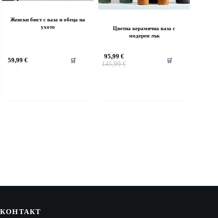
Женски бюст с ваза и обеца на
ухото
Цветна керамична ваза с
модерен лък
95,99
€
59,99
€
🛒
🛒
Original
Текущата
145,99
€
price
цена
was:
е:
145,99 €.
95,99 €.
КОНТАКТ