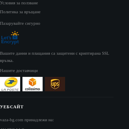
Условия за ползване
Политика за връщане
Пазарувайте сигурно
Вашите данни и плащания са защитени с криптирана SSL
връзка.
Нашите доставчици
УЕБСАЙТ
vaza-bg.com принадлежи на: