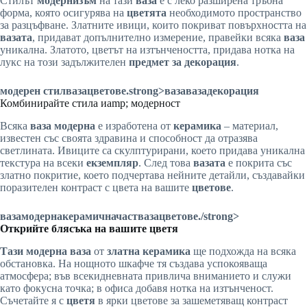
Стилът
модернизъм
на тази
ваза
е с леко разширена тръбна
форма, която осигурява на
цветята
необходимото пространство
за разцъфване. Златните ивици, които покриват повърхността на
вазата
, придават допълнително измерение, правейки всяка
ваза
уникална. Златото, цветът на изтънчеността, придава нотка на
лукс на този задължителен
предмет за декорация
.
модерен стил
ваза
цветове
.strong>ваза
ваза
декорация
Комбинирайте стила иamp; модерност
Всяка
ваза
модерна
е изработена от
керамика
– материал,
известен със своята здравина и способност да отразява
светлината. Ивиците са скулптурирани, което придава уникална
текстура на всеки
екземпляр
. След това
вазата
е покрита със
златно покритие, което подчертава нейните детайли, създавайки
поразителен контраст с цвета на вашите
цветове
.
ваза
модерна
керамична
част
ваза
цветове
./strong>
Открийте блясъка на вашите цветя
Тази
модерна
ваза
от
златна керамика
ще подхожда на всяка
обстановка. На нощното шкафче тя създава успокояваща
атмосфера; във всекидневната привлича вниманието и служи
като фокусна точка; в офиса добавя нотка на изтънченост.
Съчетайте я с
цветя
в ярки цветове за зашеметяващ контраст