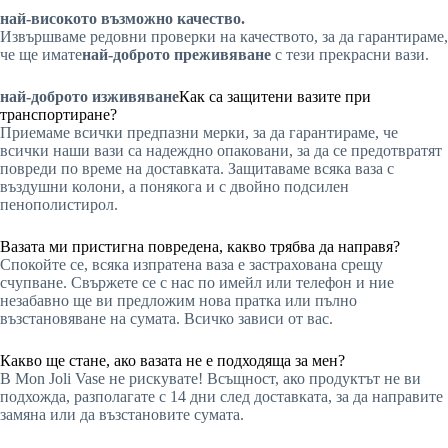
най-високото възможно качество.
Извършваме редовни проверки на качеството, за да гарантираме,
че ще имате
най-доброто преживяване
с тези прекрасни вази.
най-доброто изживяване
Как са защитени вазите при
транспортиране?
Приемаме всички предпазни мерки, за да гарантираме, че
всички наши вази са надеждно опаковани, за да се предотвратят
повреди по време на доставката. Защитаваме всяка ваза с
въздушни колони, а понякога и с двойно подсилен
пенополистирол.
Вазата ми пристигна повредена, какво трябва да направя?
Спокойте се, всяка изпратена ваза е застрахована срещу
счупване. Свържете се с нас по имейл или телефон и ние
незабавно ще ви предложим нова пратка или пълно
възстановяване на сумата. Всичко зависи от вас.
Какво ще стане, ако вазата не е подходяща за мен?
В Mon Joli Vase не рискувате! Всъщност, ако продуктът не ви
подхожда, разполагате с 14 дни след доставката, за да направите
замяна или да възстановите сумата.