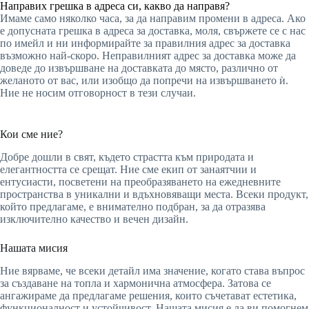
Направих грешка в адреса си, какво да направя?
Имаме само няколко часа, за да направим промени в адреса. Ако
е допусната грешка в адреса за доставка, моля, свържете се с нас
по имейл и ни информирайте за правилния адрес за доставка
възможно най-скоро. Неправилният адрес за доставка може да
доведе до извършване на доставката до място, различно от
желаното от вас, или изобщо да попречи на извършването ѝ.
Ние не носим отговорност в тези случаи.
Кои сме ние?
Добре дошли в свят, където страстта към природата и
елегантността се срещат. Ние сме екип от занаятчии и
ентусиасти, посветени на преобразяването на ежедневните
пространства в уникални и вдъхновяващи места. Всеки продукт,
който предлагаме, е внимателно подбран, за да отразява
изключително качество и вечен дизайн.
Нашата мисия
Ние вярваме, че всеки детайл има значение, когато става въпрос
за създаване на топла и хармонична атмосфера. Затова се
ангажираме да предлагаме решения, които съчетават естетика,
функционалност и устойчивост. Нашата мисия е да ви помогнем