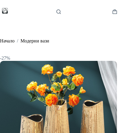
Skip
to
content
Shopping
cart
Начало
/
Модерни вази
-27%