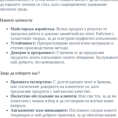
да изразите личния си стил, като същевременно уважаваме
околната среда.
Нашите ценности
Майсторска изработка:
Всеки продукт е резултат от
прецизна работа и доказан занаятчийски опит. Работим с
талантливи творци, за да осигурим перфектно изпълнение.
Устойчивост:
Приоритизираме екологични материали и
етични производствени методи.
Доверие и прозрачност:
Стремим се да предлагаме
продукти, които изпълняват своите обещания. Заслужавате
най-доброто, без компромиси.
Защо да изберете нас?
Призната експертиза:
С дългогодишен опит в бранша,
ние спечелихме доверието на клиентите си, като
предлагаме продукти с най-високо качество.
Посветено обслужване на клиенти:
Ние сме тук, за да ви
помогнем с вашия избор и да отговорим на всички ваши
въпроси.
Ангажимент към иновациите:
Постоянно следим новите
тенденции и най-добрите практики, за да обогатим вашия