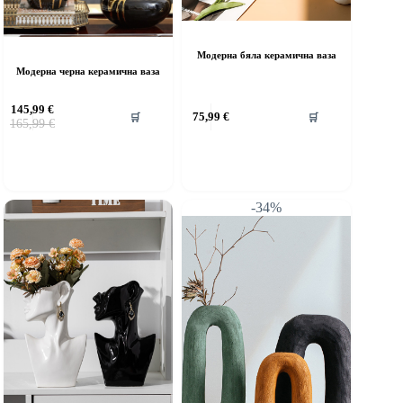
Модерна бяла керамична ваза
Модерна черна керамична ваза
145,99
€
75,99
€
🛒
🛒
Original
Текущата
165,99
€
price
цена
was:
е:
165,99 €.
145,99 €.
-34%