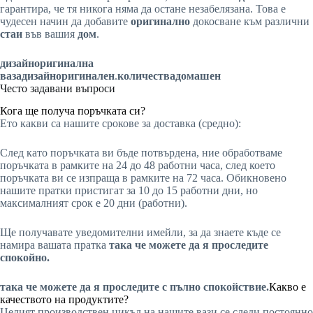
гарантира, че тя никога няма да остане незабелязана. Това е
чудесен начин да добавите
оригинално
докосване към различни
стаи
във вашия
дом
.
дизайн
оригинална
ваза
дизайн
оригинален
.
количества
домашен
Често задавани въпроси
Кога ще получа поръчката си?
Ето какви са нашите срокове за доставка (средно):
След като поръчката ви бъде потвърдена, ние обработваме
поръчката в рамките на 24 до 48 работни часа, след което
поръчката ви се изпраща в рамките на 72 часа. Обикновено
нашите пратки пристигат за 10 до 15 работни дни, но
максималният срок е 20 дни (работни).
Ще получавате уведомителни имейли, за да знаете къде се
намира вашата пратка
така че можете да я проследите
спокойно.
така че можете да я проследите с пълно спокойствие.
Какво е
качеството на продуктите?
Целият производствен цикъл на нашите вази се следи постоянно