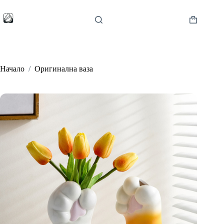
Skip
to
content
Shopping
cart
Начало
/
Оригинална ваза