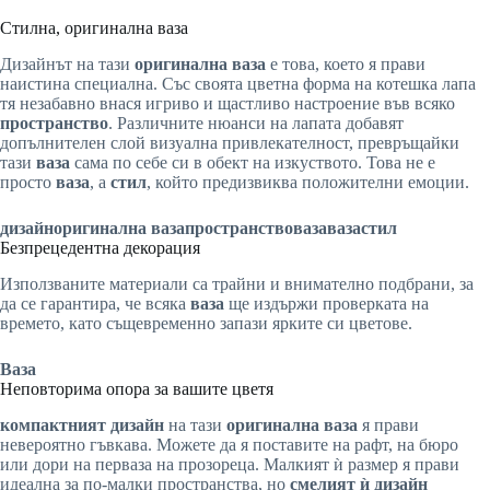
Стилна, оригинална ваза
Дизайнът на тази
оригинална ваза
е това, което я прави
наистина специална. Със своята цветна форма на котешка лапа
тя незабавно внася игриво и щастливо настроение във всяко
пространство
. Различните нюанси на лапата добавят
допълнителен слой визуална привлекателност, превръщайки
тази
ваза
сама по себе си в обект на изкуството. Това не е
просто
ваза
, а
стил
, който предизвиква положителни емоции.
дизайн
оригинална ваза
пространство
ваза
ваза
стил
Безпрецедентна декорация
Използваните материали са трайни и внимателно подбрани, за
да се гарантира, че всяка
ваза
ще издържи проверката на
времето, като същевременно запази ярките си цветове.
Ваза
Неповторима опора за вашите цветя
компактният дизайн
на тази
оригинална ваза
я прави
невероятно гъвкава. Можете да я поставите на рафт, на бюро
или дори на перваза на прозореца. Малкият ѝ размер я прави
идеална за по-малки пространства, но
смелият ѝ дизайн