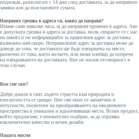
подхожда, разполагате с 14 дни след доставката, за да направите
замяна или да възстановите сумата.
Направих грешка в адреса си, какво да направя?
Имаме само няколко часа, за да направим промени в адреса. Ако
е допусната грешка в адреса за доставка, моля, свържете се с нас
по имейл и ни информирайте за правилния адрес за доставка
възможно най-скоро. Неправилният адрес за доставка може да
доведе до това, че доставката ще бъде извършена на място,
различно от това, което желаете, или може изобщо да попречи
на извършването на доставката. Ние не носим отговорност в
тези случаи.
Кои сме ние?
Добре дошли в свят, където страстта към природата и
елегантността се срещат. Ние сме екип от занаятчии и
ентусиасти, посветени на преобразяването на ежедневните
пространства в уникални и вдъхновяващи места. Всеки продукт,
който предлагаме, е внимателно подбран, за да отразява
изключително качество и вечен дизайн.
Нашата мисия