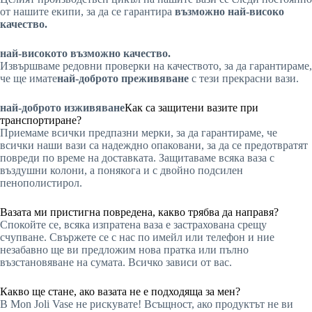
от нашите екипи, за да се гарантира
възможно най-високо
качество.
най-високото възможно качество.
Извършваме редовни проверки на качеството, за да гарантираме,
че ще имате
най-доброто преживяване
с тези прекрасни вази.
най-доброто изживяване
Как са защитени вазите при
транспортиране?
Приемаме всички предпазни мерки, за да гарантираме, че
всички наши вази са надеждно опаковани, за да се предотвратят
повреди по време на доставката. Защитаваме всяка ваза с
въздушни колони, а понякога и с двойно подсилен
пенополистирол.
Вазата ми пристигна повредена, какво трябва да направя?
Спокойте се, всяка изпратена ваза е застрахована срещу
счупване. Свържете се с нас по имейл или телефон и ние
незабавно ще ви предложим нова пратка или пълно
възстановяване на сумата. Всичко зависи от вас.
Какво ще стане, ако вазата не е подходяща за мен?
В Mon Joli Vase не рискувате! Всъщност, ако продуктът не ви