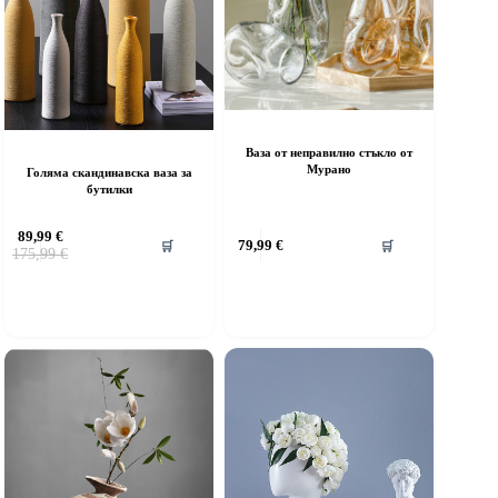
Ваза от неправилно стъкло от
Мурано
Голяма скандинавска ваза за
бутилки
89,99
€
79,99
€
🛒
🛒
Original
Текущата
175,99
€
price
цена
was:
е:
175,99 €.
89,99 €.