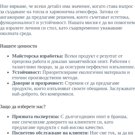
Ние вярваме, че всеки детайл има значение, когато става въпрос
за създаване на топла и хармонична атмосфера. Затова се
ангажираме да предлагаме решения, които съчетават естетика,
функционалност и устойчивост. Нашата мисия е да ви помогнем
да изразите личния си стил, като същевременно уважаваме
околната среда.
Нашите ценности
Майсторска изработка:
Всеки продукт е резултат от
прецизна работа и доказан занаятчийски опит. Работим с
талантливи творци, за да осигурим перфектно изпълнение.
Устойчивост:
Приоритизираме екологични материали и
етични производствени методи.
Доверие и прозрачност:
Стремим се да предлагаме
продукти, които изпълняват своите обещания. Заслужавате
най-доброто, без компромиси.
Защо да изберете нас?
Призната експертиза:
С дългогодишен опит в бранша,
ние спечелихме доверието на клиентите си, като
предлагаме продукти с най-високо качество.
Посветено обслужване на клиенти:
Ние сме тук, за да ви