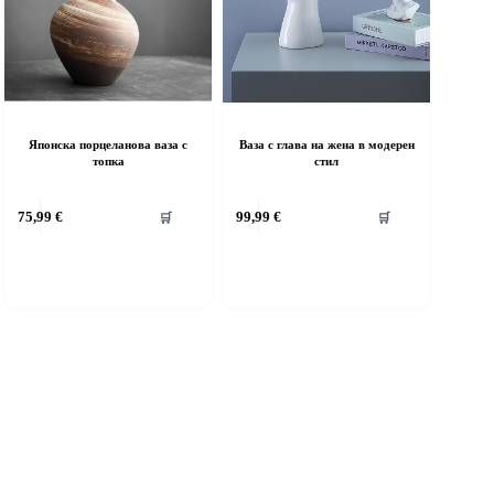
Японска порцеланова ваза с
Ваза с глава на жена в модерен
топка
стил
75,99
€
99,99
€
🛒
🛒