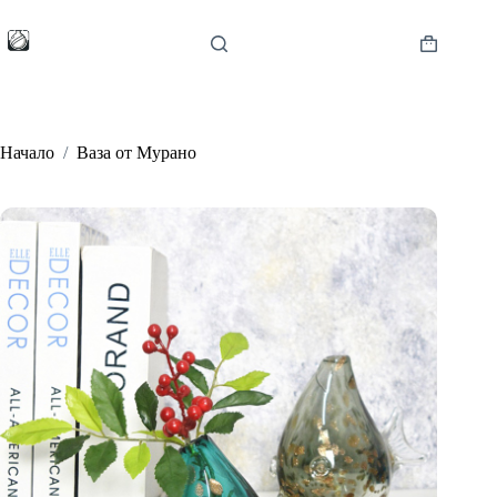
Skip
to
content
Shopping
cart
Начало
/
Ваза от Мурано