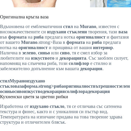
Оригинална кръгла ваза
Вдъхновена от емблематичния
стил
на
Murano
, известен с
висококачествените си
издухани стъклени
творения, тази
ваза
във
формата
на
риба
предлага нотка
оригиналност
и фантазия
от вашето
Murano
.strong>Ваза в
формата
на
риба
предлага
нотка на
оригиналност
и прищявка от вашия
интериор
.
Налична в
зелено
,
синьо
или
сиво
, тя е смел избор за
любителите на
изкуството
и
декорацията
. Със заоблен силует,
напомнящ на слънчева риба, този
солифлор
е стилно и
забележително допълнение към вашата
декорация
.
стил
Мурано
издухано
стъкло
ваза
форма
.strong>риба
оригиналност
вътрешност
зелен
о
синьо
сиво
изкуство
декорация
солифлора
декорация
Кухненски цветя за цветни рибки
Изработена от
издухано стъкло
, тя се отличава със сатенена
текстура и финес, както и с уникалния си пъстър вид.
Температурата на изпичане придава на това творение здрава
структура и отличителен блясък.