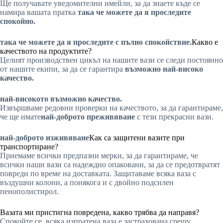
Ще получавате уведомителни имейли, за да знаете къде се
намира вашата пратка
така че можете да я проследите
спокойно.
така че можете да я проследите с пълно спокойствие.
Какво е
качеството на продуктите?
Целият производствен цикъл на нашите вази се следи постоянно
от нашите екипи, за да се гарантира
възможно най-високо
качество.
най-високото възможно качество.
Извършваме редовни проверки на качеството, за да гарантираме,
че ще имате
най-доброто преживяване
с тези прекрасни вази.
най-доброто изживяване
Как са защитени вазите при
транспортиране?
Приемаме всички предпазни мерки, за да гарантираме, че
всички наши вази са надеждно опаковани, за да се предотвратят
повреди по време на доставката. Защитаваме всяка ваза с
въздушни колони, а понякога и с двойно подсилен
пенополистирол.
Вазата ми пристигна повредена, какво трябва да направя?
Спокойте се, всяка изпратена ваза е застрахована срещу