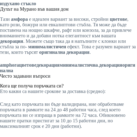
издухано стъкло
Духът на Мурано във вашия дом
Тази
амфора
е идеален вариант за високи, стройни
цветове
,
като рози, божури или евкалиптови стъбла. Тя може да бъде
поставена на нощно шкафче, рафт или конзола, за да привлече
вниманието и да добави нотка елегантност към вашата
декорация
. Можете също така да я напълните с клонки или
стъбла за по-
минималистичен
ефект. Това е разумен вариант за
тези, които търсят
оригинална
декорация
.
amphora
цветове
декорация
минималистична
.
декорация
ориги
нална
Често задавани въпроси
Кога ще получа поръчката си?
Ето какви са нашите срокове за доставка (средно):
След като поръчката ви бъде валидирана, ние обработваме
поръчката в рамките на 24 до 48 работни часа, след което
поръчката ви се изпраща в рамките на 72 часа. Обикновено
нашите пратки пристигат за 10 до 15 работни дни, но
максималният срок е 20 дни (работни).