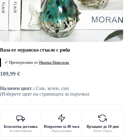
Ваза от муранско стъкло с риба
✓ Препоръчано от
Иванка Николова
109,99
€
Наличен цвят :
Сив, зелен, син
(Изберете цвят на страницата за поръчка)
Безплатна доставка
Изпратено за 48 часа
Връщане до 10 дни
За всяка поръчка
Бърза доставка
Лесно и бързо