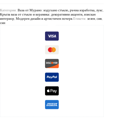
Категории:
Ваза от Мурано: издухано стъкло, ръчна изработка, лукс
,
Кръгла ваза от стъкло и керамика: декоративни акценти, изискан
интериор
,
Модерен дизайн и артистичен почерк
Етикети:
зелен
,
сив
,
син