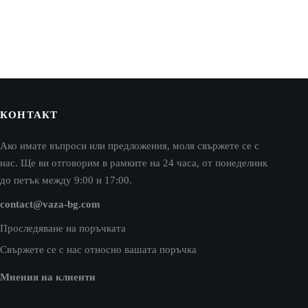
КОНТАКТ
Ако имате въпроси или предложения, моля свържете се с
нас. Ще ви отговорим в рамките на 24 часа, от понеделник
до петък между 9:00 и 17:00.
contact@vaza-bg.com
Проследяване на поръчката
Свържете се с нас относно вашата поръчка
Мнения на клиенти