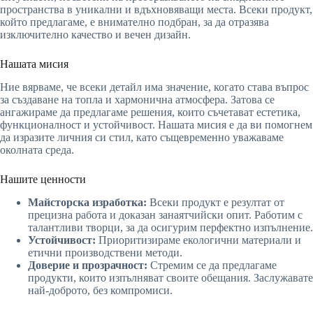
пространства в уникални и вдъхновяващи места. Всеки продукт,
който предлагаме, е внимателно подбран, за да отразява
изключително качество и вечен дизайн.
Нашата мисия
Ние вярваме, че всеки детайл има значение, когато става въпрос
за създаване на топла и хармонична атмосфера. Затова се
ангажираме да предлагаме решения, които съчетават естетика,
функционалност и устойчивост. Нашата мисия е да ви помогнем
да изразите личния си стил, като същевременно уважаваме
околната среда.
Нашите ценности
Майсторска изработка:
Всеки продукт е резултат от
прецизна работа и доказан занаятчийски опит. Работим с
талантливи творци, за да осигурим перфектно изпълнение.
Устойчивост:
Приоритизираме екологични материали и
етични производствени методи.
Доверие и прозрачност:
Стремим се да предлагаме
продукти, които изпълняват своите обещания. Заслужавате
най-доброто, без компромиси.