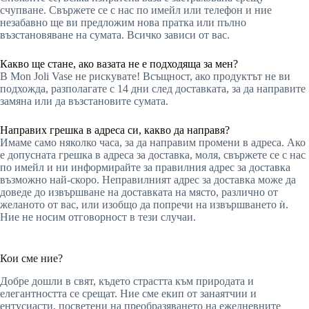
счупване. Свържете се с нас по имейл или телефон и ние
незабавно ще ви предложим нова пратка или пълно
възстановяване на сумата. Всичко зависи от вас.
Какво ще стане, ако вазата не е подходяща за мен?
В Mon Joli Vase не рискувате! Всъщност, ако продуктът не ви
подхожда, разполагате с 14 дни след доставката, за да направите
замяна или да възстановите сумата.
Направих грешка в адреса си, какво да направя?
Имаме само няколко часа, за да направим промени в адреса. Ако
е допусната грешка в адреса за доставка, моля, свържете се с нас
по имейл и ни информирайте за правилния адрес за доставка
възможно най-скоро. Неправилният адрес за доставка може да
доведе до извършване на доставката на място, различно от
желаното от вас, или изобщо да попречи на извършването ѝ.
Ние не носим отговорност в тези случаи.
Кои сме ние?
Добре дошли в свят, където страстта към природата и
елегантността се срещат. Ние сме екип от занаятчии и
ентусиасти, посветени на преобразяването на ежедневните