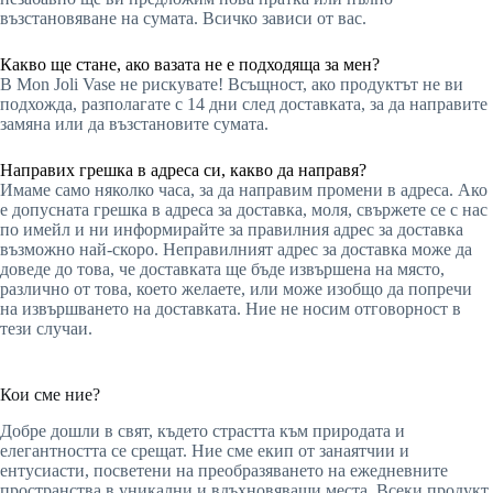
възстановяване на сумата. Всичко зависи от вас.
Какво ще стане, ако вазата не е подходяща за мен?
В Mon Joli Vase не рискувате! Всъщност, ако продуктът не ви
подхожда, разполагате с 14 дни след доставката, за да направите
замяна или да възстановите сумата.
Направих грешка в адреса си, какво да направя?
Имаме само няколко часа, за да направим промени в адреса. Ако
е допусната грешка в адреса за доставка, моля, свържете се с нас
по имейл и ни информирайте за правилния адрес за доставка
възможно най-скоро. Неправилният адрес за доставка може да
доведе до това, че доставката ще бъде извършена на място,
различно от това, което желаете, или може изобщо да попречи
на извършването на доставката. Ние не носим отговорност в
тези случаи.
Кои сме ние?
Добре дошли в свят, където страстта към природата и
елегантността се срещат. Ние сме екип от занаятчии и
ентусиасти, посветени на преобразяването на ежедневните
пространства в уникални и вдъхновяващи места. Всеки продукт,