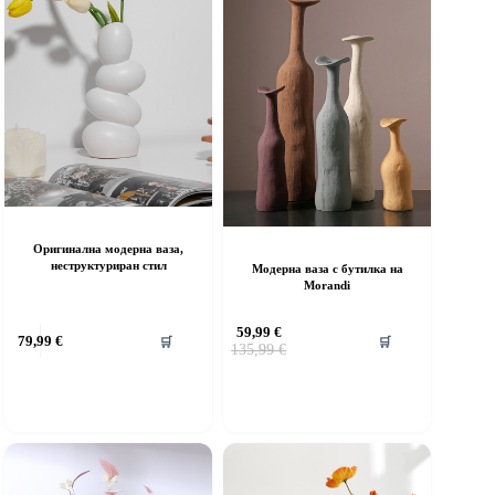
Оригинална модерна ваза,
неструктуриран стил
Модерна ваза с бутилка на
Morandi
59,99
€
79,99
€
🛒
🛒
Original
Текущата
135,99
€
price
цена
was:
е:
135,99 €.
59,99 €.