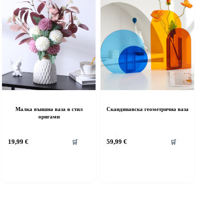
Малка външна ваза в стил
Скандинавска геометрична ваза
оригами
19,99
€
59,99
€
🛒
🛒