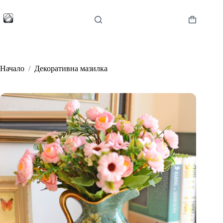
Skip
to
content
Shopping
cart
Начало
/
Декоративна мазилка