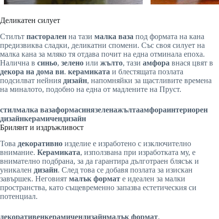
Деликатен силует
Стилът
пасторален
на тази
малка ваза
под формата на кана
предизвиква сладки, деликатни спомени. Със своя силует на
малка кана за мляко тя отдава почит на една отминала епоха.
Налична в
синьо
,
зелено
или
жълто
, тази
амфора
внася цвят в
декора на дома ви
.
керамиката
и блестящата позлата
подсилват нейния
дизайн
, напомняйки за щастливите времена
на миналото, подобно на една от мадлените на Пруст.
стил
малка ваза
форма
синя
зелена
жълта
амфора
интериорен
дизайн
керамичен
дизайн
Брилянт и издръжливост
Това
декоративно
изделие е изработено с изключително
внимание.
Керамиката
, използвана при изработката му, е
внимателно подбрана, за да гарантира дълготраен блясък и
уникален
дизайн
. След това се добавя позлата за изискан
завършек. Неговият
малък формат
е идеален за малки
пространства, като същевременно запазва естетическия си
потенциал.
декоративен
керамичен
дизайн
малък формат
.