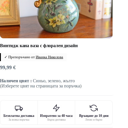
Винтидж кана ваза с флорален дизайн
✓ Препоръчано от
Иванка Николова
99,99
€
Наличен цвят :
Синьо, зелено, жълто
(Изберете цвят на страницата за поръчка)
Безплатна доставка
Изпратено за 48 часа
Връщане до 10 дни
За всяка поръчка
Бърза доставка
Лесно и бързо