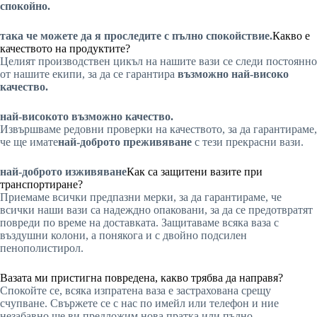
спокойно.
така че можете да я проследите с пълно спокойствие.
Какво е
качеството на продуктите?
Целият производствен цикъл на нашите вази се следи постоянно
от нашите екипи, за да се гарантира
възможно най-високо
качество.
най-високото възможно качество.
Извършваме редовни проверки на качеството, за да гарантираме,
че ще имате
най-доброто преживяване
с тези прекрасни вази.
най-доброто изживяване
Как са защитени вазите при
транспортиране?
Приемаме всички предпазни мерки, за да гарантираме, че
всички наши вази са надеждно опаковани, за да се предотвратят
повреди по време на доставката. Защитаваме всяка ваза с
въздушни колони, а понякога и с двойно подсилен
пенополистирол.
Вазата ми пристигна повредена, какво трябва да направя?
Спокойте се, всяка изпратена ваза е застрахована срещу
счупване. Свържете се с нас по имейл или телефон и ние
незабавно ще ви предложим нова пратка или пълно