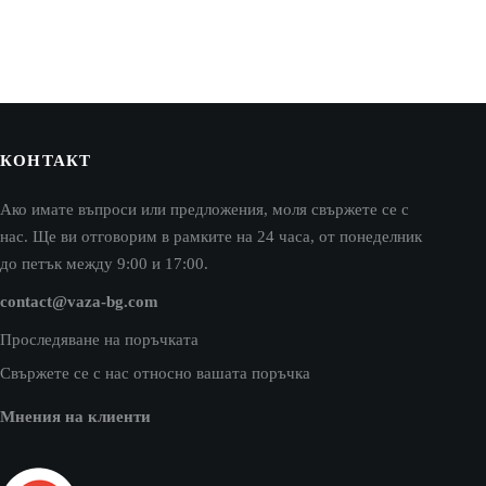
КОНТАКТ
Ако имате въпроси или предложения, моля свържете се с
нас. Ще ви отговорим в рамките на 24 часа, от понеделник
до петък между 9:00 и 17:00.
contact@vaza-bg.com
Проследяване на поръчката
Свържете се с нас относно вашата поръчка
Мнения на клиенти