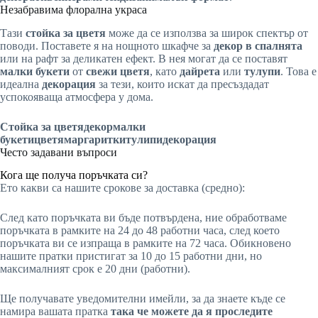
Незабравима флорална украса
Тази
стойка за цветя
може да се използва за широк спектър от
поводи. Поставете я на нощното шкафче за
декор в спалнята
или на рафт за деликатен ефект. В нея могат да се поставят
малки букети
от
свежи цветя
, като
дайрета
или
тулупи
. Това е
идеална
декорация
за тези, които искат да пресъздадат
успокояваща атмосфера у дома.
Стойка за цветя
декор
малки
букети
цветя
маргаритки
тулипи
декорация
Често задавани въпроси
Кога ще получа поръчката си?
Ето какви са нашите срокове за доставка (средно):
След като поръчката ви бъде потвърдена, ние обработваме
поръчката в рамките на 24 до 48 работни часа, след което
поръчката ви се изпраща в рамките на 72 часа. Обикновено
нашите пратки пристигат за 10 до 15 работни дни, но
максималният срок е 20 дни (работни).
Ще получавате уведомителни имейли, за да знаете къде се
намира вашата пратка
така че можете да я проследите