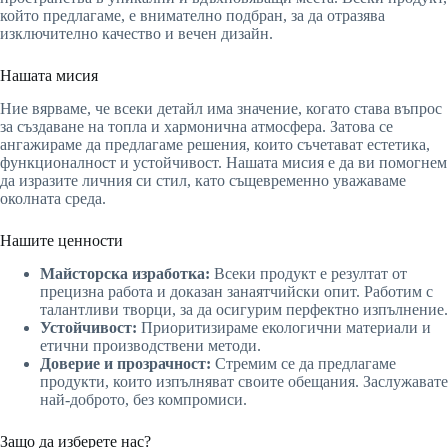
който предлагаме, е внимателно подбран, за да отразява
изключително качество и вечен дизайн.
Нашата мисия
Ние вярваме, че всеки детайл има значение, когато става въпрос
за създаване на топла и хармонична атмосфера. Затова се
ангажираме да предлагаме решения, които съчетават естетика,
функционалност и устойчивост. Нашата мисия е да ви помогнем
да изразите личния си стил, като същевременно уважаваме
околната среда.
Нашите ценности
Майсторска изработка:
Всеки продукт е резултат от
прецизна работа и доказан занаятчийски опит. Работим с
талантливи творци, за да осигурим перфектно изпълнение.
Устойчивост:
Приоритизираме екологични материали и
етични производствени методи.
Доверие и прозрачност:
Стремим се да предлагаме
продукти, които изпълняват своите обещания. Заслужавате
най-доброто, без компромиси.
Защо да изберете нас?