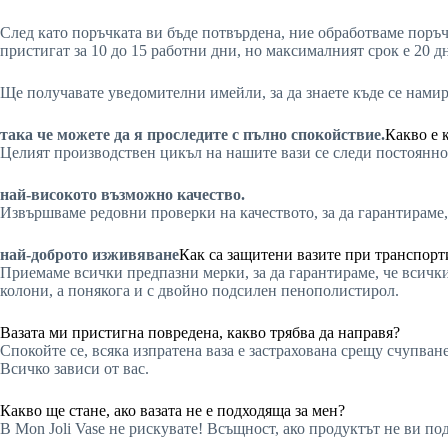
След като поръчката ви бъде потвърдена, ние обработваме поръч
пристигат за 10 до 15 работни дни, но максималният срок е 20 д
Ще получавате уведомителни имейли, за да знаете къде се нами
така че можете да я проследите с пълно спокойствие.
Какво е 
Целият производствен цикъл на нашите вази се следи постоянно 
най-високото възможно качество.
Извършваме редовни проверки на качеството, за да гарантираме,
най-доброто изживяване
Как са защитени вазите при транспорт
Приемаме всички предпазни мерки, за да гарантираме, че всички
колони, а понякога и с двойно подсилен пенополистирол.
Вазата ми пристигна повредена, какво трябва да направя?
Спокойте се, всяка изпратена ваза е застрахована срещу счупва
Всичко зависи от вас.
Какво ще стане, ако вазата не е подходяща за мен?
В Mon Joli Vase не рискувате! Всъщност, ако продуктът не ви под