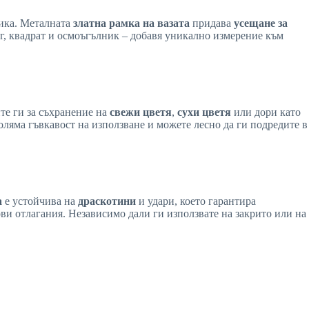
тика. Металната
златна рамка на вазата
придава
усещане за
ъг, квадрат и осмоъгълник – добавя уникално измерение към
те ги за съхранение на
свежи цветя
,
сухи цветя
или дори като
оляма гъвкавост на използване и можете лесно да ги подредите в
а
е устойчива на
драскотини
и удари, което гарантира
ви отлагания. Независимо дали ги използвате на закрито или на