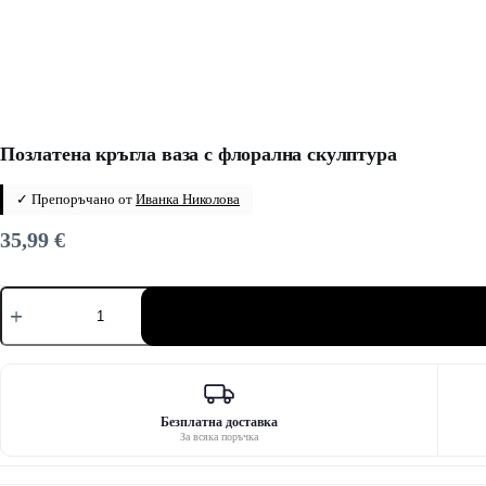
Позлатена кръгла ваза с флорална скулптура
✓ Препоръчано от
Иванка Николова
35,99
€
количество
за
Позлатена
кръгла
ваза
с
флорална
скулптура
Безплатна доставка
За всяка поръчка