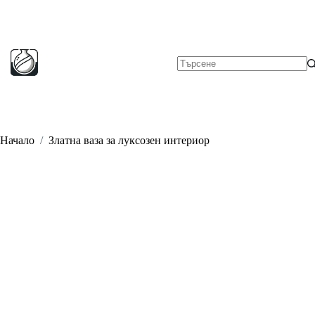
Skip
to
content
No
results
Начало
/
Златна ваза за луксозен интериор