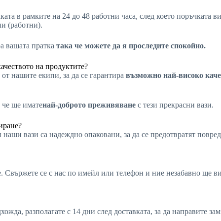
ката в рамките на 24 до 48 работни часа, след което поръчката 
ни (работни).
ра вашата пратка
така че можете да я проследите спокойно.
качеството на продуктите?
от нашите екипи, за да се гарантира
възможно най-високо каче
 че ще имате
най-доброто преживяване
с тези прекрасни вази.
иране?
 наши вази са надеждно опаковани, за да се предотвратят повред
не. Свържете се с нас по имейл или телефон и ние незабавно ще 
хожда, разполагате с 14 дни след доставката, за да направите за