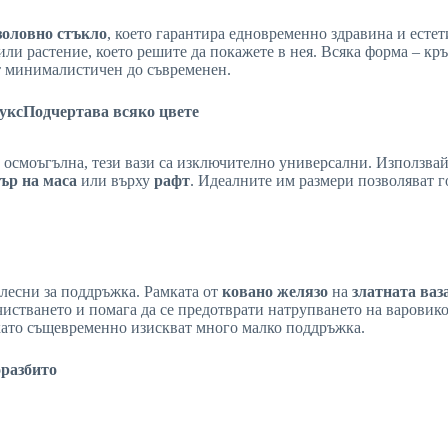
золовно стъкло
, което гарантира едновременно здравина и есте
или растение, което решите да покажете в нея. Всяка форма – кр
от минималистичен до съвременен.
укс
Подчертава всяко цвете
 осмоъгълна, тези вази са изключително универсални. Използвай
ър на маса
или върху
рафт
. Идеалните им размери позволяват г
 лесни за поддръжка. Рамката от
ковано желязо
на
златната ваз
истването и помага да се предотврати натрупването на варовико
 като същевременно изискват много малко поддръжка.
о
разбито