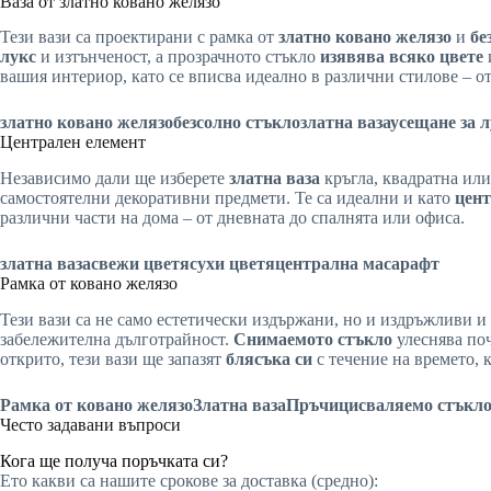
Ваза от златно ковано желязо
Тези вази са проектирани с рамка от
златно ковано желязо
и
бе
лукс
и изтънченост, а прозрачното стъкло
изявява всяко цвете
вашия интериор, като се вписва идеално в различни стилове – 
златно ковано желязо
безсолно стъкло
златна ваза
усещане за л
Централен елемент
Независимо дали ще изберете
златна ваза
кръгла, квадратна или
самостоятелни декоративни предмети. Те са идеални и като
цент
различни части на дома – от дневната до спалнята или офиса.
златна ваза
свежи цветя
сухи цветя
централна маса
рафт
Рамка от ковано желязо
Тези вази са не само естетически издържани, но и издръжливи и
забележителна дълготрайност.
Снимаемото стъкло
улеснява поч
открито, тези вази ще запазят
блясъка си
с течение на времето,
Рамка от ковано желязо
Златна ваза
Пръчици
сваляемо стъкл
Често задавани въпроси
Кога ще получа поръчката си?
Ето какви са нашите срокове за доставка (средно):