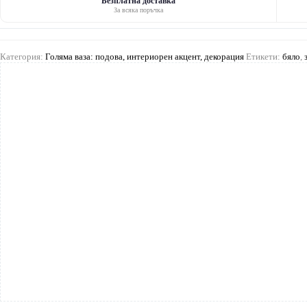
Безплатна доставка
За всяка поръчка
Категория:
Голяма ваза: подова, интериорен акцент, декорация
Етикети:
бяло
,