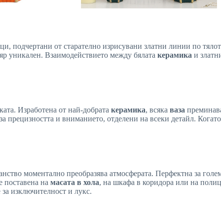
ци, подчертани от старателно изрисувани златни линии по тялот
пляр уникален. Взаимодействието между бялата
керамика
и златн
тката. Изработена от най-добрата
керамика
, всяка
ваза
преминава 
а прецизността и вниманието, отделени на всеки детайл. Когато
анство моментално преобразява атмосферата. Перфектна за гол
е поставена на
масата в хола
, на шкафа в коридора или на поли
 за изключителност и лукс.