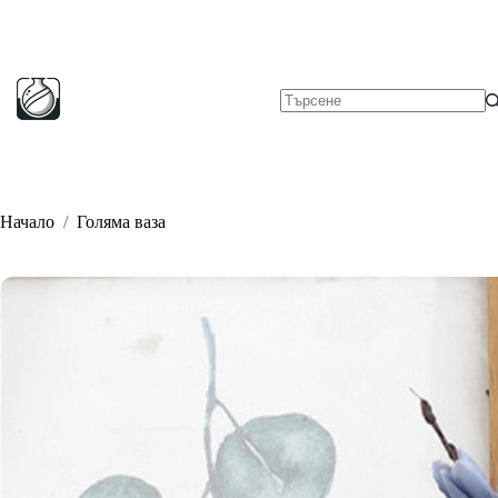
Skip
to
content
No
results
Начало
/
Голяма ваза