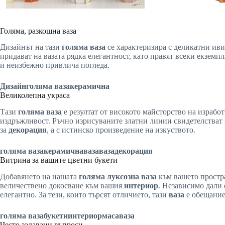
Голяма, разкошна ваза
Дизайнът на тази
голяма ваза
се характеризира с деликатни иви
придават на вазата рядка елегантност, като правят всеки екзем
и неизбежно привлича погледа.
Дизайн
голяма ваза
керамична
Великолепна украса
Тази
голяма ваза
е резултат от високото майсторство на израбо
издръжливост. Ръчно изрисуваните златни линии свидетелстват з
за
декорация
, а с истинско произведение на изкуството.
голяма ваза
керамична
ваза
ваза
декорация
Витрина за вашите цветни букети
Добавянето на нашата
голяма луксозна ваза
към вашето простр
величествено докосване към вашия
интериор
. Независимо дали 
елегантно. За тези, които търсят отличието, тази
ваза
е обещание
голяма ваза
букети
интериор
маса
ваза
Често задавани въпроси