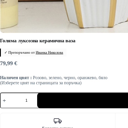
Голяма луксозна керамична ваза
✓ Препоръчано от
Иванка Николова
79,99
€
Наличен цвят :
Розово, зелено, черно, оранжево, бяло
(Изберете цвят на страницата за поръчка)
количество
за
Голяма
луксозна
керамична
ваза