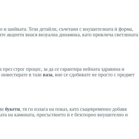
о и шийката. Тези детайли, съчетани с внушителната ѝ форма,
ите акценти внася визуална динамика, като привлича светлината
през строг процес, за да се гарантира нейната здравина и
 инвестирате в тази
ваза
, вие се сдобивате не просто с предмет
еми
букети
, тя ги излага на показ, като същевременно добавя
цата на камината, присъствието ѝ е безспорно внушително и