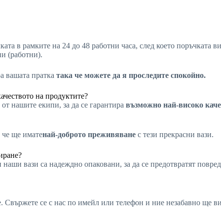
ката в рамките на 24 до 48 работни часа, след което поръчката 
ни (работни).
ра вашата пратка
така че можете да я проследите спокойно.
качеството на продуктите?
от нашите екипи, за да се гарантира
възможно най-високо каче
 че ще имате
най-доброто преживяване
с тези прекрасни вази.
иране?
 наши вази са надеждно опаковани, за да се предотвратят повред
не. Свържете се с нас по имейл или телефон и ние незабавно ще 