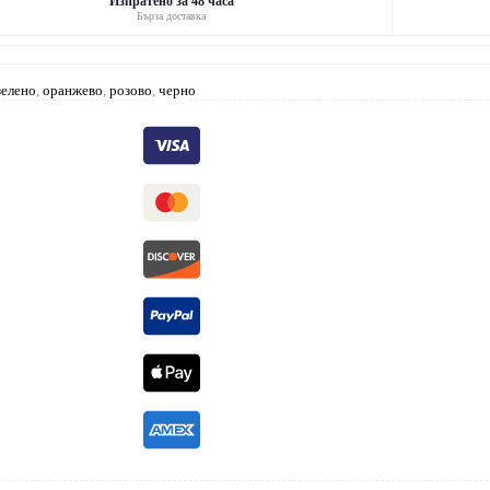
Изпратено за 48 часа
Бърза доставка
зелено
,
оранжево
,
розово
,
черно