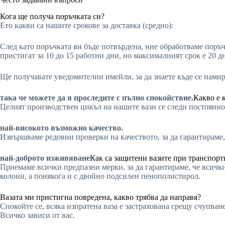
Кога ще получа поръчката си?
Ето какви са нашите срокове за доставка (средно):
След като поръчката ви бъде потвърдена, ние обработваме поръч
пристигат за 10 до 15 работни дни, но максималният срок е 20 д
Ще получавате уведомителни имейли, за да знаете къде се нами
така че можете да я проследите с пълно спокойствие.
Какво е 
Целият производствен цикъл на нашите вази се следи постоянно 
най-високото възможно качество.
Извършваме редовни проверки на качеството, за да гарантираме,
най-доброто изживяване
Как са защитени вазите при транспорт
Приемаме всички предпазни мерки, за да гарантираме, че всички
колони, а понякога и с двойно подсилен пенополистирол.
Вазата ми пристигна повредена, какво трябва да направя?
Спокойте се, всяка изпратена ваза е застрахована срещу счупва
Всичко зависи от вас.