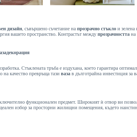
ен дизайн
, съвършено съчетание на
прозрачно стъкло
и зелена 
нергия вашето пространство. Контрастът между
прозрачността
на
аза
декорация
изработка. Стъклената тръба е издухана, което гарантира оптима
во на качество превръща тази
ваза
в дълготрайна инвестиция за 
изключително функционален предмет. Широкият ѝ отвор ви позв
деален избор за просторни жилищни помещения, където наистин