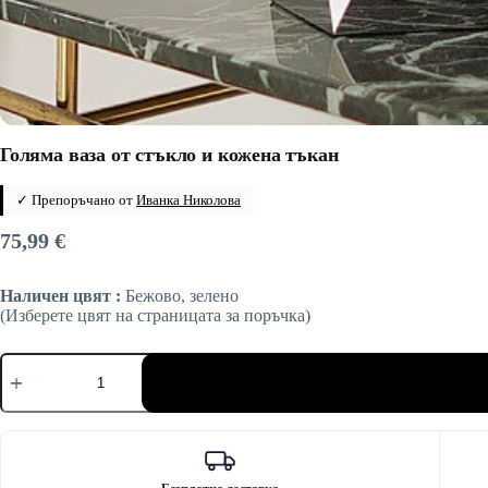
Голяма ваза от стъкло и кожена тъкан
✓ Препоръчано от
Иванка Николова
75,99
€
Наличен цвят :
Бежово, зелено
(Изберете цвят на страницата за поръчка)
количество
за
Голяма
ваза
от
стъкло
и