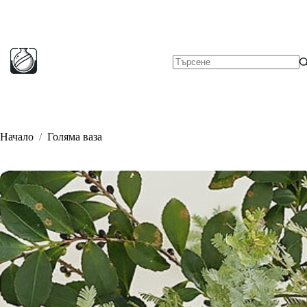
Skip
to
content
No
results
Начало
/
Голяма ваза