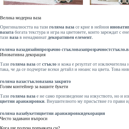
Велика модерна ваза
Оригиналността на тази
голяма ваза
се крие в нейния
иноватив
вазата
богата текстура и игра на цветовете, които зареждат с е
тази
ваза
в ненадминат
декоративен елемент
.
голяма ваза
дизайн
прозрачно стъкло
ваза
прозрачност
стъкло
.в
Иновативна декорация
Тази
голяма ваза
от
стъкло
и кожа е резултат от изключителна 
така, че да се подчертае всеки детайл и нюанс на цвета. Това ни
голяма ваза
стъкло
ваза
на закрито
Голям контейнер за вашите букети
Тази
голяма ваза
е не само произведение на изкуството, но и 
цветни аранжировки
. Внушителното му присъствие го прави и
голяма ваза
букети
цветни аранжировки
декорация
Често задавани въпроси
Кога ще получа поръчката си?