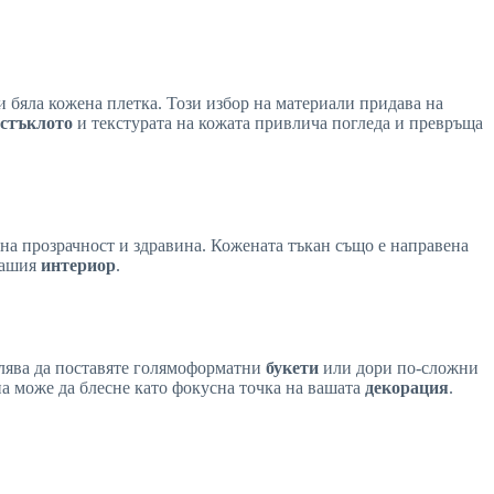
и бяла кожена плетка. Този избор на материали придава на
стъклото
и текстурата на кожата привлича погледа и превръща
лна прозрачност и здравина. Кожената тъкан също е направена
вашия
интериор
.
олява да поставяте голямоформатни
букети
или дори по-сложни
а може да блесне като фокусна точка на вашата
декорация
.