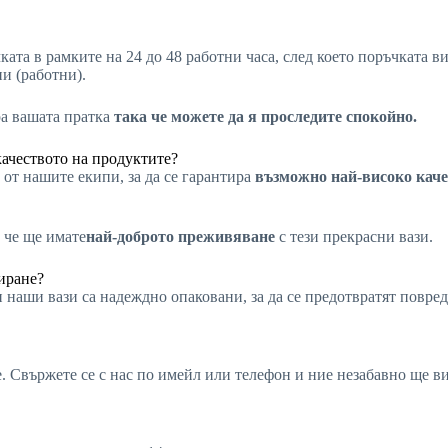
ката в рамките на 24 до 48 работни часа, след което поръчката 
ни (работни).
ра вашата пратка
така че можете да я проследите спокойно.
качеството на продуктите?
от нашите екипи, за да се гарантира
възможно най-високо каче
 че ще имате
най-доброто преживяване
с тези прекрасни вази.
иране?
 наши вази са надеждно опаковани, за да се предотвратят повред
не. Свържете се с нас по имейл или телефон и ние незабавно ще 