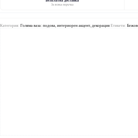
кожена
Безплатна доставка
За всяка поръчка
тъкан
Категория:
Голяма ваза: подова, интериорен акцент, декорация
Етикети:
Бежов