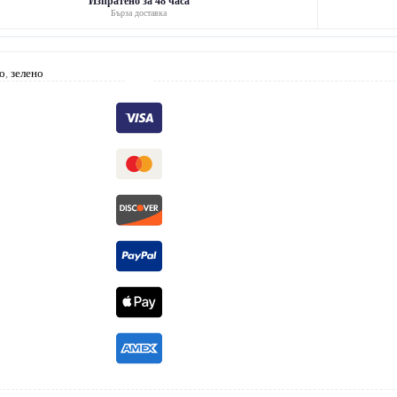
Изпратено за 48 часа
Бърза доставка
о
,
зелено